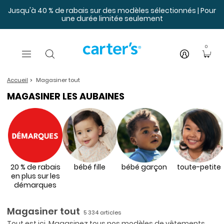
Sauter au contenu principal
Jusqu'à 40 % de rabais sur des modèles sélectionnés | Pour
une durée limitée seulement
0
Accueil
Magasiner tout
MAGASINER LES AUBAINES
20 % de rabais
bébé fille
bébé garçon
toute-petite
en plus sur les
démarques
Magasiner tout
5 334 articles
Tout est ici. Magasinez tous nos modèles de vêtements