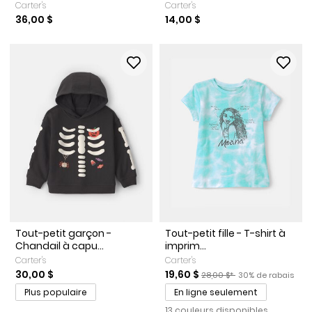
Carter's
Carter's
36,00 $
14,00 $
Tout-petit garçon -
Tout-petit fille - T-shirt à
Chandail à capu...
imprim...
Carter's
Carter's
Prix de solde
Prix ​​de détail suggéré par l
Pourcentage de ra
30,00 $
19,60 $
28,00 $*
30% de rabais
Plus populaire
En ligne seulement
13 couleurs disponibles