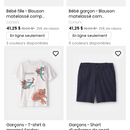
Bébé fille - Blouson
Bébé garçon - Blouson
matelassé comp...
matelassé com...
Carter's
Carter's
Prix de solde
Prix ​​de détail suggéré par le fabricant
Pourcentage de rabais
Prix de solde
Prix ​​de détail suggéré par l
Pourcentage de ra
41,25 $
41,25 $
55,00 $*
25% de rabais
55,00 $*
25% de rabais
En ligne seulement
En ligne seulement
3 couleurs disponibles
5 couleurs disponibles
Garçons - T-shirt à
Garçons - Short