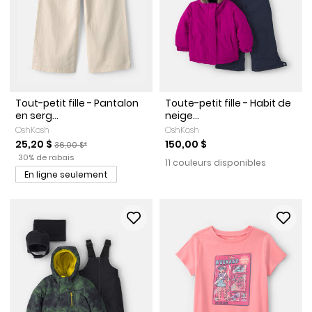
Tout-petit fille - Pantalon
Toute-petit fille - Habit de
en serg...
neige...
OshKosh
OshKosh
Prix de solde
Prix ​​de détail suggéré par le fabricant
25,20 $
150,00 $
36,00 $*
Pourcentage de rabais
30% de rabais
11 couleurs disponibles
En ligne seulement