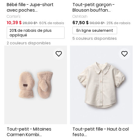
Bébé fille - Jupe-short
Tout-petit garçon -
avec poches...
Blouson bouffan...
Carter's
OshKosh
Prix de solde
Prix ​​de détail suggéré par le fabricant
Pourcentage de rabais
Prix de solde
Prix ​​de détail suggéré par l
Pourcentage de r
10,39 $
67,50 $
26,00 $*
60% de rabais
90,00 $*
25% de rabais
Promotions
20% de rabais de plus
En ligne seulement
appliqué
5 couleurs disponibles
2 couleurs disponibles
Tout-petit - Mitaines
Tout-petit fille - Haut à col
Carmen Kombi...
festo...