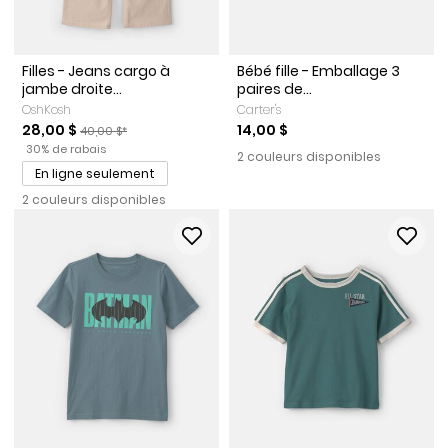
Filles - Jeans cargo à
Bébé fille - Emballage 3
jambe droite...
paires de...
OshKosh
Carter's
Prix de solde
Prix ​​de détail suggéré par le fabricant
28,00 $
14,00 $
40,00 $*
Pourcentage de rabais
30% de rabais
2 couleurs disponibles
En ligne seulement
2 couleurs disponibles