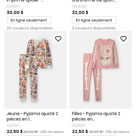
imprimé Spider-...
d’uniforme de sport...
Carter's
OshKosh
30,00 $
32,00 $
En ligne seulement
En ligne seulement
20 couleurs disponibles
2 couleurs disponibles
Jeune - Pyjama ajusté 2
Filles - Pyjama ajusté 2
pièces en 1...
pièces en...
Carter's
Carter's
Prix de solde
Prix ​​de détail suggéré par le fabricant
Pourcentage de rabais
Prix de solde
Prix ​​de détail suggéré par l
Pourcentage de r
22,50 $
22,50 $
30,00 $*
25% de rabais
30,00 $*
25% de rabais