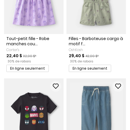
Tout-petit fille - Robe
Filles - Barboteuse cargo à
manches cou...
motif f...
Carter's
OshKosh
Prix de solde
Prix ​​de détail suggéré par le fabricant
Prix de solde
Prix ​​de détail suggéré par 
22,40 $
29,40 $
32,00 $*
42,00 $*
Pourcentage de rabais
Pourcentage de rabais
30% de rabais
30% de rabais
En ligne seulement
En ligne seulement