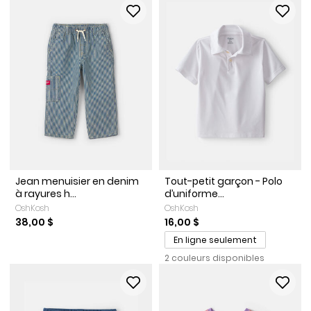
Jean menuisier en denim
Tout-petit garçon - Polo
à rayures h...
d’uniforme...
OshKosh
OshKosh
38,00 $
16,00 $
En ligne seulement
2 couleurs disponibles