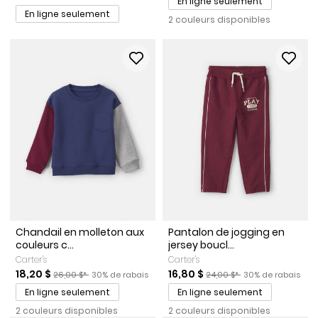
En ligne seulement
En ligne seulement
2 couleurs disponibles
Chandail en molleton aux
Pantalon de jogging en
couleurs c...
jersey boucl...
Carter's
Carter's
Prix de solde
Prix ​​de détail suggéré par le fabricant
Pourcentage de rabais
Prix de solde
Prix ​​de détail suggéré par l
Pourcentage de r
18,20 $
16,80 $
26,00 $*
30% de rabais
24,00 $*
30% de rabais
En ligne seulement
En ligne seulement
2 couleurs disponibles
2 couleurs disponibles