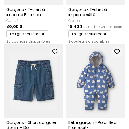
Garçons - T-shirt à
Garçons - T-shirt à
imprimé Batman...
imprimé «All St...
Carter's
Carter's
Prix de solde
Prix ​​de détail suggéré par l
Pourcentage de r
30,00 $
15,40 $
22,00 $*
30% de rabais
En ligne seulement
En ligne seulement
20 couleurs disponibles
2 couleurs disponibles
Garçons - Short cargo en
Bébé garçon - Polar Bear
denim - Dé...
Pramsuit-...