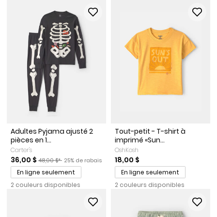
Adultes Pyjama ajusté 2
Tout-petit - T-shirt à
pièces en 1...
imprimé «Sun...
Carter's
OshKosh
Prix de solde
Prix ​​de détail suggéré par le fabricant
Pourcentage de rabais
36,00 $
18,00 $
48,00 $*
25% de rabais
En ligne seulement
En ligne seulement
2 couleurs disponibles
2 couleurs disponibles