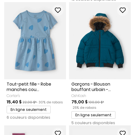
Tout-petit fille - Robe
Garçons - Blouson
manches cou...
bouffant urbain -...
Carter's
OshKosh
Prix de solde
Prix ​​de détail suggéré par le fabricant
Pourcentage de rabais
Prix de solde
Prix ​​de détail suggéré par 
15,40 $
75,00 $
22,00 $*
30% de rabais
100,00 $*
Pourcentage de rabais
25% de rabais
En ligne seulement
En ligne seulement
6 couleurs disponibles
5 couleurs disponibles