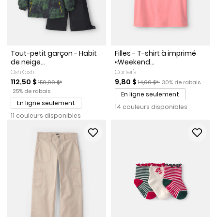
Tout-petit garçon - Habit
Filles - T-shirt à imprimé
de neige...
«Weekend...
OshKosh
Carter's
Prix de solde
Prix ​​de détail suggéré par le fabricant
Prix de solde
Prix ​​de détail suggéré par le
Pourcentage de rab
112,50 $
9,80 $
150,00 $*
14,00 $*
30% de rabais
Pourcentage de rabais
25% de rabais
En ligne seulement
En ligne seulement
14 couleurs disponibles
11 couleurs disponibles