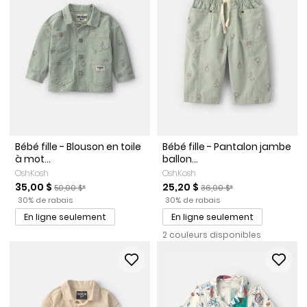
Bébé fille - Blouson en toile
Bébé fille - Pantalon jambe
à mot...
ballon...
OshKosh
OshKosh
Prix de solde
Prix ​​de détail suggéré par le fabricant
Prix de solde
Prix ​​de détail suggéré par l
35,00 $
25,20 $
50,00 $*
36,00 $*
Pourcentage de rabais
Pourcentage de rabais
30% de rabais
30% de rabais
En ligne seulement
En ligne seulement
2 couleurs disponibles