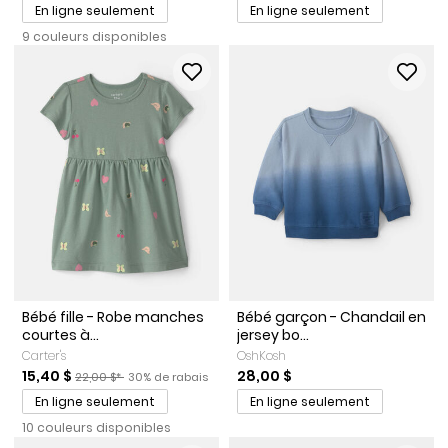
En ligne seulement
En ligne seulement
9 couleurs disponibles
Bébé fille - Robe manches
Bébé garçon - Chandail en
courtes à...
jersey bo...
Carter's
OshKosh
Prix de solde
Prix ​​de détail suggéré par le fabricant
Pourcentage de rabais
15,40 $
28,00 $
22,00 $*
30% de rabais
En ligne seulement
En ligne seulement
10 couleurs disponibles