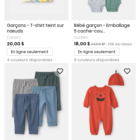
Garçons - T-shirt teint sur
Bébé garçon - Emballage
nœuds
5 cache-cou...
Carter's
Carter's
Prix de solde
Prix ​​de détail suggéré par l
Pourcentage de r
20,00 $
18,00 $
24,00 $*
25% de rabais
En ligne seulement
En ligne seulement
4 couleurs disponibles
9 couleurs disponibles