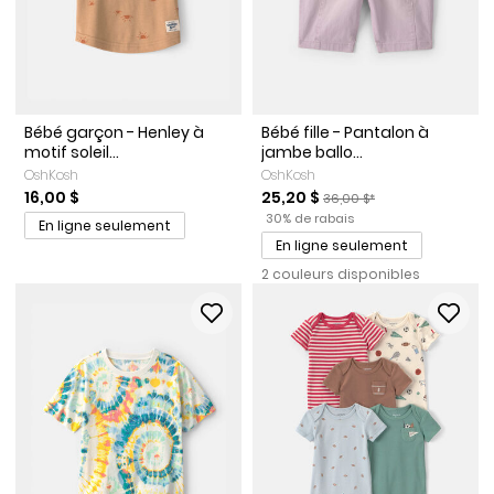
Bébé garçon - Henley à
Bébé fille - Pantalon à
motif soleil...
jambe ballo...
OshKosh
OshKosh
Prix de solde
Prix ​​de détail suggéré par l
16,00 $
25,20 $
36,00 $*
Pourcentage de rabais
30% de rabais
En ligne seulement
En ligne seulement
2 couleurs disponibles