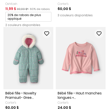
OshKosh
Carter's
Prix de solde
Prix ​​de détail suggéré par le fabricant
Pourcentage de rabais
11,99 $
60,00 $
30,00 $*
60% de rabais
Promotions
20% de rabais de plus
3 couleurs disponibles
appliqué
2 couleurs disponibles
Bébé fille - Novelty
Bébé fille - Haut manches
Pramsuit- Gree...
longues «...
Carter's
Carter's
60,00 $
24,00 $