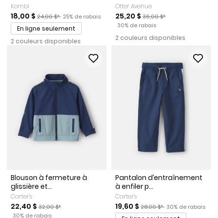
Kombi
Otter Avenue
Prix de solde
Prix ​​de détail suggéré par le fabricant
Pourcentage de rabais
Prix de solde
Prix ​​de détail suggéré par l
18,00 $
25,20 $
24,00 $*
25% de rabais
36,00 $*
Pourcentage de rabais
30% de rabais
En ligne seulement
2 couleurs disponibles
2 couleurs disponibles
Blouson à fermeture à
Pantalon d’entraînement
glissière et...
à enfiler p...
Carter's
Carter's
Prix de solde
Prix ​​de détail suggéré par le fabricant
Prix de solde
Prix ​​de détail suggéré par l
Pourcentage de ra
22,40 $
19,60 $
32,00 $*
28,00 $*
30% de rabais
Pourcentage de rabais
30% de rabais