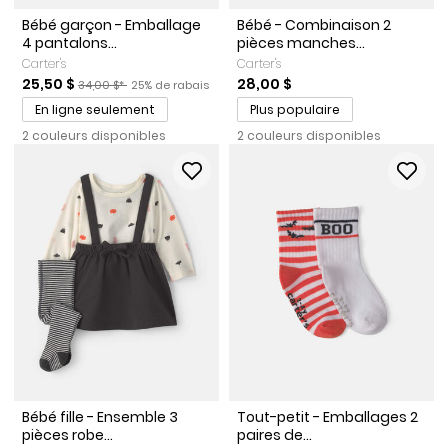
Bébé garçon - Emballage
Bébé - Combinaison 2
4 pantalons...
pièces manches...
Carter's
Carter's
Prix de solde
Prix ​​de détail suggéré par le fabricant
Pourcentage de rabais
25,50 $
28,00 $
34,00 $*
25% de rabais
En ligne seulement
Plus populaire
2 couleurs disponibles
2 couleurs disponibles
Bébé fille - Ensemble 3
Tout-petit - Emballages 2
pièces robe...
paires de...