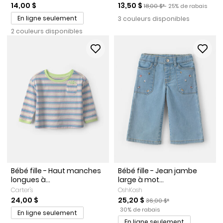
Prix de solde
Prix ​​de détail suggéré par l
Pourcentage de ra
14,00 $
13,50 $
18,00 $*
25% de rabais
En ligne seulement
3 couleurs disponibles
2 couleurs disponibles
Bébé fille - Haut manches
Bébé fille - Jean jambe
longues à...
large à mot...
Carter's
OshKosh
Prix de solde
Prix ​​de détail suggéré par l
24,00 $
25,20 $
36,00 $*
Pourcentage de rabais
30% de rabais
En ligne seulement
En ligne seulement