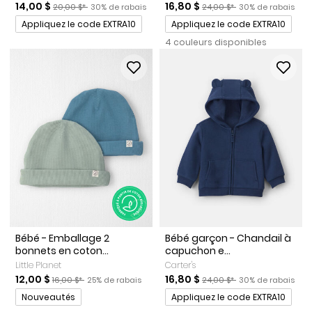
Prix de solde
Prix ​​de détail suggéré par le fabricant
Pourcentage de rabais
Prix de solde
Prix ​​de détail suggéré par l
Pourcentage de r
14,00 $
16,80 $
20,00 $*
30% de rabais
24,00 $*
30% de rabais
Promotions
Promotions
Appliquez le code EXTRA10
Appliquez le code EXTRA10
4 couleurs disponibles
Bébé - Emballage 2
Bébé garçon - Chandail à
bonnets en coton...
capuchon e...
Little Planet
Carter's
Prix de solde
Prix ​​de détail suggéré par le fabricant
Pourcentage de rabais
Prix de solde
Prix ​​de détail suggéré par l
Pourcentage de r
12,00 $
16,80 $
16,00 $*
25% de rabais
24,00 $*
30% de rabais
Promotions
Promotions
Nouveautés
Appliquez le code EXTRA10