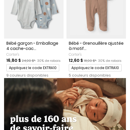
Bébé garçon - Emballage
Bébé - Grenouillère ajustée
4 cache-cac...
à motif...
Carter's
Carter's
Prix de solde
Prix ​​de détail suggéré par le fabricant
Pourcentage de rabais
Prix de solde
Prix ​​de détail suggéré par l
Pourcentage de ra
16,80 $
12,60 $
24,00 $*
30% de rabais
18,00 $*
30% de rabais
Promotions
Promotions
Appliquez le code EXTRA10
Appliquez le code EXTRA10
9 couleurs disponibles
5 couleurs disponibles