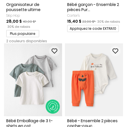
Organisateur de
Bébé garçon - Ensemble 2
poussette ultime
pièces Pur...
Skip Hop
Carter's
Prix de solde
Prix ​​de détail suggéré par le fabricant
Prix de solde
Prix ​​de détail suggéré par l
Pourcentage de r
28,00 $
15,40 $
40,00 $*
22,00 $*
30% de rabais
Pourcentage de rabais
30% de rabais
Promotions
Appliquez le code EXTRA10
Plus populaire
2 couleurs disponibles
Bébé Emballage de 3 t-
Bébé - Ensemble 2 pièces
shirts en cot...
cache-couc...