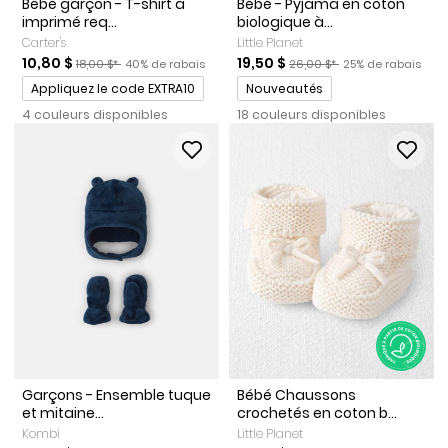
Bébé garçon - T-shirt à
Bébé - Pyjama en coton
imprimé req...
biologique à...
Carter's
Little Planet
Prix de solde
Prix ​​de détail suggéré par le fabricant
Pourcentage de rabais
Prix de solde
Prix ​​de détail suggéré par l
Pourcentage de r
10,80 $
19,50 $
18,00 $*
40% de rabais
26,00 $*
25% de rabais
Promotions
Promotions
Appliquez le code EXTRA10
Nouveautés
4 couleurs disponibles
18 couleurs disponibles
Garçons - Ensemble tuque
Bébé Chaussons
et mitaine...
crochetés en coton b...
Kombi
Little Planet