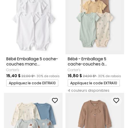
Bébé Emballage 5 cache-
Bébé - Emballage 5
couches manc...
cache-couches à...
Carter's
Carter's
Prix de solde
Prix ​​de détail suggéré par le fabricant
Pourcentage de rabais
Prix de solde
Prix ​​de détail suggéré par l
Pourcentage de r
15,40 $
16,80 $
22,00 $*
30% de rabais
24,00 $*
30% de rabais
Promotions
Promotions
Appliquez le code EXTRA10
Appliquez le code EXTRA10
4 couleurs disponibles