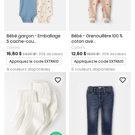
Bébé garçon - Emballage
Bébé - Grenouillère 100 %
5 cache-cou...
coton ave...
Carter's
Carter's
Prix de solde
Prix ​​de détail suggéré par le fabricant
Pourcentage de rabais
Prix de solde
Prix ​​de détail suggéré par l
Pourcentage de ra
16,80 $
12,60 $
24,00 $*
30% de rabais
18,00 $*
30% de rabais
Promotions
Promotions
Appliquez le code EXTRA10
Appliquez le code EXTRA10
9 couleurs disponibles
5 couleurs disponibles