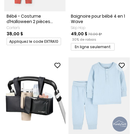
Bébé - Costume
Baignoire pour bébé 4 en 1
d’Halloween 2 pièces...
Wave
Carter's
Skip Hop
Prix de solde
Prix ​​de détail suggéré par 
38,00 $
49,00 $
70,00 $*
Pourcentage de rabais
Promotions
30% de rabais
Appliquez le code EXTRA10
En ligne seulement