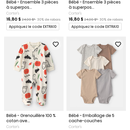
Bébé - Ensemble 3 pièces
Bébé - Ensemble 3 pièces
à superpos...
à superpos...
Carter's
Carter's
Prix de solde
Prix ​​de détail suggéré par le fabricant
Pourcentage de rabais
Prix de solde
Prix ​​de détail suggéré par l
Pourcentage de r
16,80 $
16,80 $
24,00 $*
30% de rabais
24,00 $*
30% de rabais
Promotions
Promotions
Appliquez le code EXTRA10
Appliquez le code EXTRA10
Bébé - Grenouillère 100 %
Bébé - Emballage de 5
coton ave...
cache-couches
Carter's
Carter's