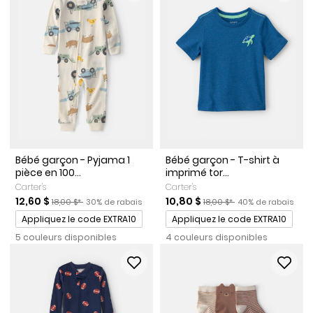
Bébé garçon - Pyjama 1
Bébé garçon - T-shirt à
pièce en 100...
imprimé tor...
Carter's
Carter's
Prix de solde
Prix ​​de détail suggéré par le fabricant
Pourcentage de rabais
Prix de solde
Prix ​​de détail suggéré par l
Pourcentage de ra
12,60 $
10,80 $
18,00 $*
30% de rabais
18,00 $*
40% de rabais
Promotions
Promotions
Appliquez le code EXTRA10
Appliquez le code EXTRA10
5 couleurs disponibles
4 couleurs disponibles