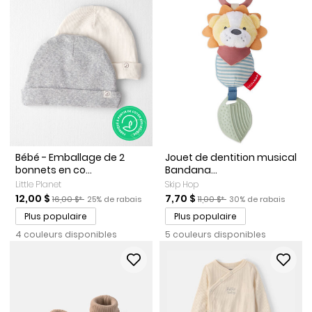
Bébé - Emballage de 2
Jouet de dentition musical
bonnets en co...
Bandana...
Little Planet
Skip Hop
Prix de solde
Prix ​​de détail suggéré par le fabricant
Pourcentage de rabais
Prix de solde
Prix ​​de détail suggéré par le
Pourcentage de raba
12,00 $
7,70 $
16,00 $*
25% de rabais
11,00 $*
30% de rabais
Plus populaire
Plus populaire
4 couleurs disponibles
5 couleurs disponibles