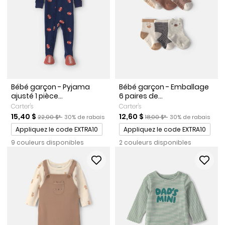
Bébé garçon - Pyjama
Bébé garçon - Emballage
ajusté 1 pièce...
6 paires de...
Carter's
Carter's
Prix de solde
Prix ​​de détail suggéré par le fabricant
Pourcentage de rabais
Prix de solde
Prix ​​de détail suggéré par l
Pourcentage de ra
15,40 $
12,60 $
22,00 $*
30% de rabais
18,00 $*
30% de rabais
Promotions
Promotions
Appliquez le code EXTRA10
Appliquez le code EXTRA10
9 couleurs disponibles
2 couleurs disponibles