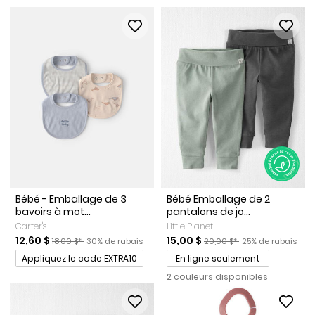
Bébé - Emballage de 3
Bébé Emballage de 2
bavoirs à mot...
pantalons de jo...
Carter's
Little Planet
Prix de solde
Prix ​​de détail suggéré par le fabricant
Pourcentage de rabais
Prix de solde
Prix ​​de détail suggéré par l
Pourcentage de r
12,60 $
15,00 $
18,00 $*
30% de rabais
20,00 $*
25% de rabais
Promotions
Appliquez le code EXTRA10
En ligne seulement
2 couleurs disponibles