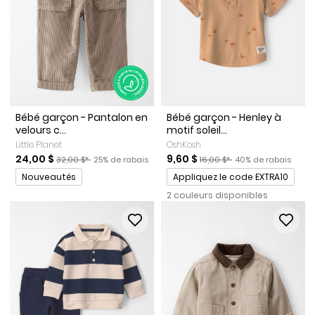
Bébé garçon - Pantalon en
Bébé garçon - Henley à
velours c...
motif soleil...
Little Planet
OshKosh
Prix de solde
Prix ​​de détail suggéré par le fabricant
Pourcentage de rabais
Prix de solde
Prix ​​de détail suggéré par le
Pourcentage de rab
24,00 $
9,60 $
32,00 $*
25% de rabais
16,00 $*
40% de rabais
Promotions
Promotions
Nouveautés
Appliquez le code EXTRA10
2 couleurs disponibles