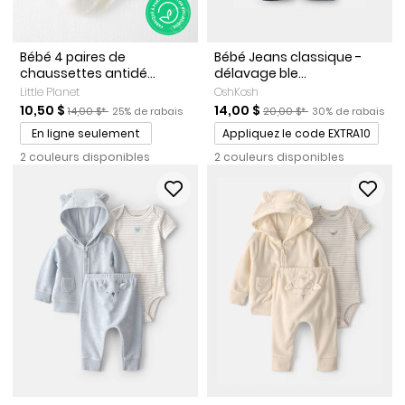
Bébé 4 paires de
Bébé Jeans classique -
chaussettes antidé...
délavage ble...
Little Planet
OshKosh
Prix de solde
Prix ​​de détail suggéré par le fabricant
Pourcentage de rabais
Prix de solde
Prix ​​de détail suggéré par l
Pourcentage de r
10,50 $
14,00 $
14,00 $*
25% de rabais
20,00 $*
30% de rabais
Promotions
En ligne seulement
Appliquez le code EXTRA10
2 couleurs disponibles
2 couleurs disponibles