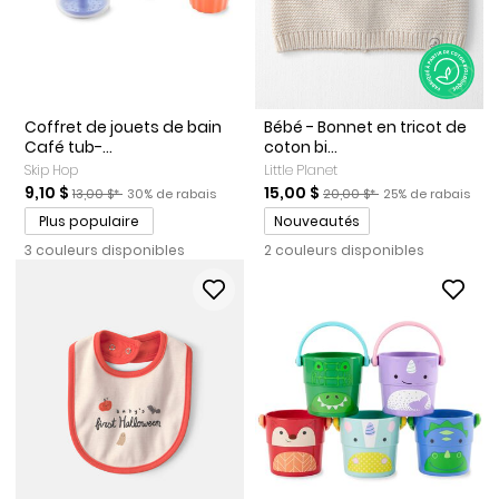
Coffret de jouets de bain
Bébé - Bonnet en tricot de
Café tub-...
coton bi...
Skip Hop
Little Planet
Prix de solde
Prix ​​de détail suggéré par le fabricant
Pourcentage de rabais
Prix de solde
Prix ​​de détail suggéré par l
Pourcentage de r
9,10 $
15,00 $
13,00 $*
30% de rabais
20,00 $*
25% de rabais
Promotions
Plus populaire
Nouveautés
3 couleurs disponibles
2 couleurs disponibles