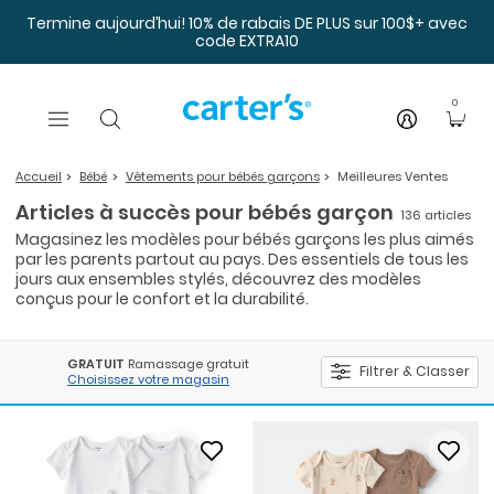
Sauter au contenu principal
Termine aujourd’hui! 10% de rabais DE PLUS sur 100$+ avec
code EXTRA10
0
Accueil
Bébé
Vêtements pour bébés garçons
Meilleures Ventes
Articles à succès pour bébés garçon
136 articles
Magasinez les modèles pour bébés garçons les plus aimés
par les parents partout au pays. Des essentiels de tous les
jours aux ensembles stylés, découvrez des modèles
conçus pour le confort et la durabilité.
GRATUIT
Ramassage gratuit
Filtrer & Classer
Choisissez votre magasin