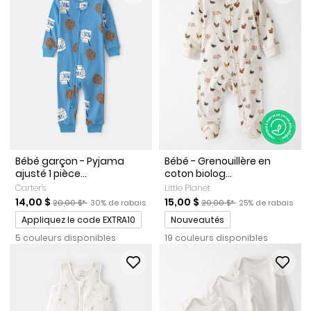
Bébé garçon - Pyjama
Bébé - Grenouillère en
ajusté 1 pièce...
coton biolog...
Carter's
Little Planet
Prix de solde
Prix ​​de détail suggéré par le fabricant
Pourcentage de rabais
Prix de solde
Prix ​​de détail suggéré par l
Pourcentage de r
14,00 $
15,00 $
20,00 $*
30% de rabais
20,00 $*
25% de rabais
Promotions
Promotions
Appliquez le code EXTRA10
Nouveautés
5 couleurs disponibles
19 couleurs disponibles