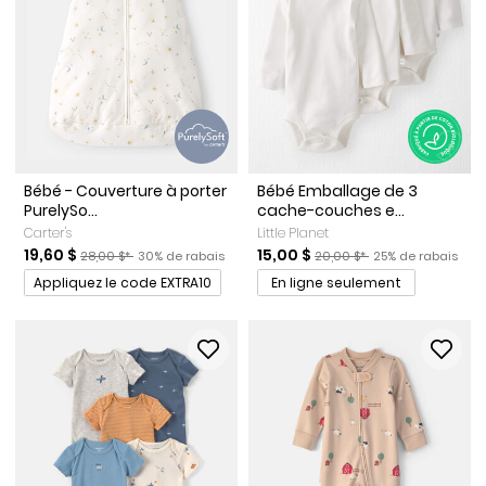
Bébé - Couverture à porter
Bébé Emballage de 3
PurelySo...
cache-couches e...
Carter's
Little Planet
Prix de solde
Prix ​​de détail suggéré par le fabricant
Pourcentage de rabais
Prix de solde
Prix ​​de détail suggéré par l
Pourcentage de r
19,60 $
15,00 $
28,00 $*
30% de rabais
20,00 $*
25% de rabais
Promotions
Appliquez le code EXTRA10
En ligne seulement