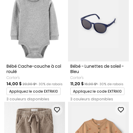
Bébé Cache-couche à col
Bébé - Lunettes de soleil -
roulé
Bleu
Carter's
Carter's
Prix de solde
Prix ​​de détail suggéré par le fabricant
Pourcentage de rabais
Prix de solde
Prix ​​de détail suggéré par le
Pourcentage de rab
14,00 $
11,20 $
20,00 $*
30% de rabais
16,00 $*
30% de rabais
Promotions
Promotions
Appliquez le code EXTRA10
Appliquez le code EXTRA10
3 couleurs disponibles
3 couleurs disponibles