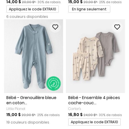
Prix de solde
Prix ​​de détail suggéré par le fabricant
Pourcentage de rabais
Prix de solde
Prix ​​de détail suggéré par l
Pourcentage de r
14,00 $
15,00 $
20,00 $*
30% de rabais
20,00 $*
25% de rabais
Promotions
Appliquez le code EXTRA10
En ligne seulement
6 couleurs disponibles
Bébé - Grenouillère bleue
Bébé - Ensemble 4 pièces
en coton...
cache-couc...
Little Planet
Carter's
Prix de solde
Prix ​​de détail suggéré par le fabricant
Pourcentage de rabais
Prix de solde
Prix ​​de détail suggéré par l
Pourcentage de r
15,00 $
16,80 $
20,00 $*
25% de rabais
24,00 $*
30% de rabais
Promotions
Appliquez le code EXTRA10
19 couleurs disponibles