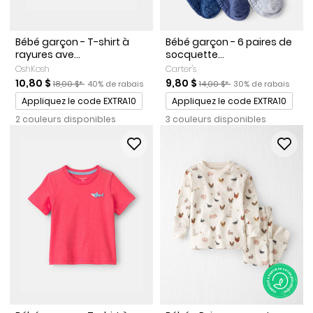
Bébé garçon - T-shirt à
Bébé garçon - 6 paires de
rayures ave...
socquette...
OshKosh
Carter's
Prix de solde
Prix ​​de détail suggéré par le fabricant
Pourcentage de rabais
Prix de solde
Prix ​​de détail suggéré par le
Pourcentage de rab
10,80 $
9,80 $
18,00 $*
40% de rabais
14,00 $*
30% de rabais
Promotions
Promotions
Appliquez le code EXTRA10
Appliquez le code EXTRA10
2 couleurs disponibles
3 couleurs disponibles