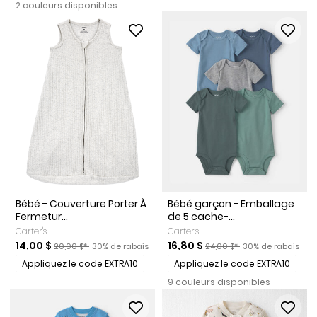
2 couleurs disponibles
Bébé - Couverture Porter À
Bébé garçon - Emballage
Fermetur...
de 5 cache-...
Carter's
Carter's
Prix de solde
Prix ​​de détail suggéré par le fabricant
Pourcentage de rabais
Prix de solde
Prix ​​de détail suggéré par l
Pourcentage de r
14,00 $
16,80 $
20,00 $*
30% de rabais
24,00 $*
30% de rabais
Promotions
Promotions
Appliquez le code EXTRA10
Appliquez le code EXTRA10
9 couleurs disponibles