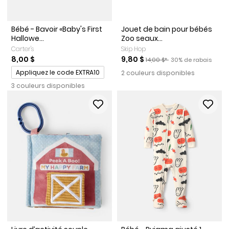
Bébé - Bavoir «Baby's First
Jouet de bain pour bébés
Hallowe...
Zoo seaux...
Carter's
Skip Hop
Prix de solde
Prix ​​de détail suggéré par le
Pourcentage de rab
8,00 $
9,80 $
14,00 $*
30% de rabais
Promotions
Appliquez le code EXTRA10
2 couleurs disponibles
3 couleurs disponibles