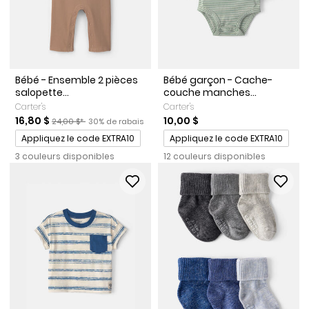
Bébé - Ensemble 2 pièces
Bébé garçon - Cache-
salopette...
couche manches...
Carter's
Carter's
Prix de solde
Prix ​​de détail suggéré par le fabricant
Pourcentage de rabais
16,80 $
10,00 $
24,00 $*
30% de rabais
Promotions
Promotions
Appliquez le code EXTRA10
Appliquez le code EXTRA10
3 couleurs disponibles
12 couleurs disponibles