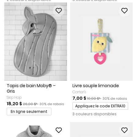
Tapis de bain Moby® –
Livre souple limonade
Gris
Carter's
Skip Hop
Prix de solde
Prix ​​de détail suggéré par le
Pourcentage de rab
7,00 $
10,00 $*
30% de rabais
Prix de solde
Prix ​​de détail suggéré par le fabricant
Pourcentage de rabais
18,20 $
26,00 $*
30% de rabais
Promotions
Appliquez le code EXTRA10
En ligne seulement
3 couleurs disponibles