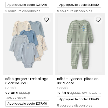
Promotions
Promotions
Appliquez le code EXTRA10
Appliquez le code EXTRA10
9 couleurs disponibles
9 couleurs disponibles
Bébé garçon - Emballage
Bébé - Pyjama 1 pièce en
6 cache-cou...
100 % coto...
Carter's
Carter's
Prix de solde
Prix ​​de détail suggéré par le fabricant
Prix de solde
Prix ​​de détail suggéré par l
Pourcentage de ra
22,40 $
12,60 $
32,00 $*
18,00 $*
30% de rabais
Pourcentage de rabais
30% de rabais
Promotions
Appliquez le code EXTRA10
Promotions
Appliquez le code EXTRA10
5 couleurs disponibles