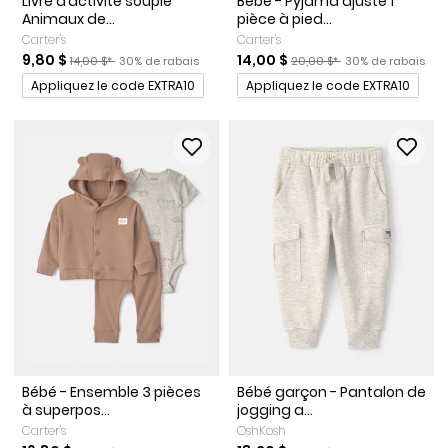
Livre d’activité souple
Bébé - Pyjama ajusté 1
Animaux de...
pièce à pied...
Carter's
Carter's
Prix de solde
Prix ​​de détail suggéré par le fabricant
Pourcentage de rabais
Prix de solde
Prix ​​de détail suggéré par l
Pourcentage de r
9,80 $
14,00 $
14,00 $*
30% de rabais
20,00 $*
30% de rabais
Promotions
Promotions
Appliquez le code EXTRA10
Appliquez le code EXTRA10
Bébé - Ensemble 3 pièces
Bébé garçon - Pantalon de
à superpos...
jogging a...
Carter's
OshKosh