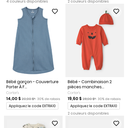
4 couleurs disponibles
2 couleurs disponibles
Bébé garçon - Couverture
Bébé - Combinaison 2
Porter À F...
pièces manches...
Carter's
Carter's
Prix de solde
Prix ​​de détail suggéré par le fabricant
Pourcentage de rabais
Prix de solde
Prix ​​de détail suggéré par l
Pourcentage de ra
14,00 $
19,60 $
20,00 $*
30% de rabais
28,00 $*
30% de rabais
Promotions
Promotions
Appliquez le code EXTRA10
Appliquez le code EXTRA10
2 couleurs disponibles