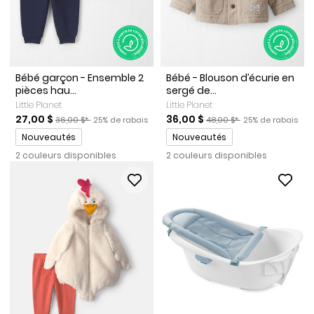
Bébé garçon - Ensemble 2
Bébé - Blouson d’écurie en
pièces hau...
sergé de...
Little Planet
Little Planet
Prix de solde
Prix ​​de détail suggéré par le fabricant
Pourcentage de rabais
Prix de solde
Prix ​​de détail suggéré par 
Pourcentage de r
27,00 $
36,00 $
36,00 $*
25% de rabais
48,00 $*
25% de rabais
Promotions
Promotions
Nouveautés
Nouveautés
2 couleurs disponibles
2 couleurs disponibles