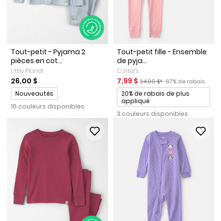
Tout-petit - Pyjama 2
Tout-petit fille - Ensemble
pièces en cot...
de pyja...
Little Planet
Carter's
Prix de solde
Prix ​​de détail suggéré par le 
Pourcentage de rab
26,00 $
7,99 $
24,00 $*
67% de rabais
Promotions
Promotions
Nouveautés
20% de rabais de plus
appliqué
16 couleurs disponibles
3 couleurs disponibles