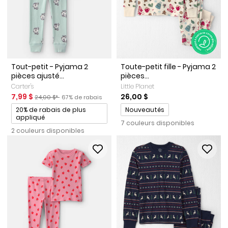
Tout-petit - Pyjama 2
Toute-petit fille - Pyjama 2
pièces ajusté...
pièces...
Carter's
Little Planet
Prix de solde
Prix ​​de détail suggéré par le fabricant
Pourcentage de rabais
7,99 $
26,00 $
24,00 $*
67% de rabais
Promotions
Promotions
20% de rabais de plus
Nouveautés
appliqué
7 couleurs disponibles
2 couleurs disponibles