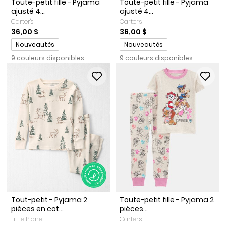
Toute-petit fille - Pyjama
Toute-petit fille - Pyjama
ajusté 4...
ajusté 4...
Carter's
Carter's
36,00 $
36,00 $
Promotions
Promotions
Nouveautés
Nouveautés
9 couleurs disponibles
9 couleurs disponibles
Tout-petit - Pyjama 2
Toute-petit fille - Pyjama 2
pièces en cot...
pièces...
Little Planet
Carter's