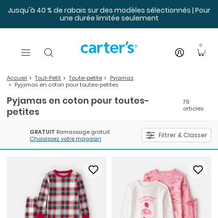
Sauter au contenu principal
Jusqu'à 40 % de rabais sur des modèles sélectionnés | Pour
une durée limitée seulement
0
Accueil
Tout-Petit
Toute-petite
Pyjamas
Pyjamas en coton pour toutes-petites
Pyjamas en coton pour toutes-
76
articles
petites
GRATUIT
Ramassage gratuit
Filtrer & Classer
Choisissez votre magasin