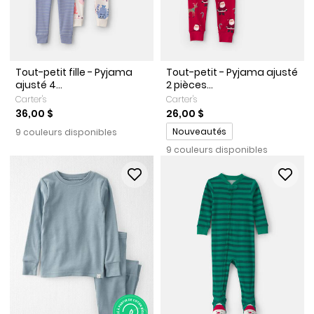
Tout-petit fille - Pyjama
Tout-petit - Pyjama ajusté
ajusté 4...
2 pièces...
Carter's
Carter's
36,00 $
26,00 $
Promotions
Nouveautés
9 couleurs disponibles
9 couleurs disponibles