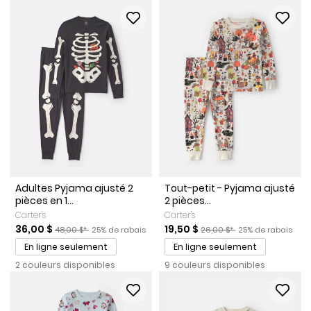
Adultes Pyjama ajusté 2
Tout-petit - Pyjama ajusté
pièces en 1...
2 pièces...
Carter's
Carter's
Prix de solde
Prix ​​de détail suggéré par le fabricant
Pourcentage de rabais
Prix de solde
Prix ​​de détail suggéré par l
Pourcentage de r
36,00 $
19,50 $
48,00 $*
25% de rabais
26,00 $*
25% de rabais
En ligne seulement
En ligne seulement
2 couleurs disponibles
9 couleurs disponibles