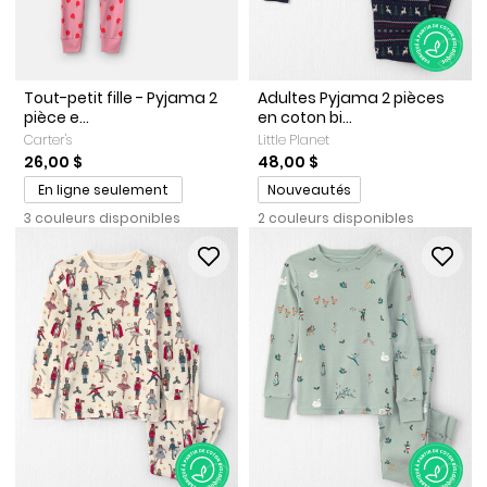
Tout-petit fille - Pyjama 2
Adultes Pyjama 2 pièces
pièce e...
en coton bi...
Carter's
Little Planet
26,00 $
48,00 $
Promotions
En ligne seulement
Nouveautés
3 couleurs disponibles
2 couleurs disponibles