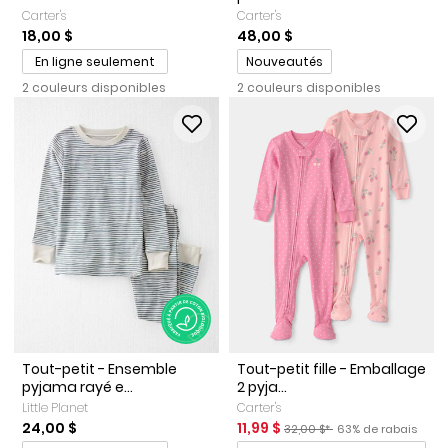
Carter's
Carter's
18,00 $
48,00 $
Promotions
En ligne seulement
Nouveautés
2 couleurs disponibles
2 couleurs disponibles
Tout-petit - Ensemble
Tout-petit fille - Emballage
pyjama rayé e...
2 pyja...
Little Planet
Carter's
Prix de solde
Prix ​​de détail suggéré par le
Pourcentage de ra
24,00 $
11,99 $
32,00 $*
63% de rabais