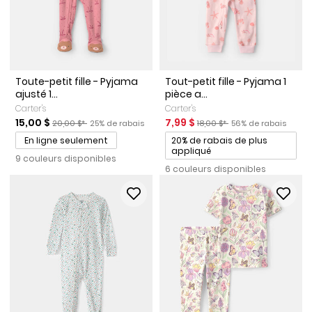
Toute-petit fille - Pyjama
Tout-petit fille - Pyjama 1
ajusté 1...
pièce a...
Carter's
Carter's
Prix de solde
Prix ​​de détail suggéré par le fabricant
Pourcentage de rabais
Prix de solde
Prix ​​de détail suggéré par le 
Pourcentage de rab
15,00 $
7,99 $
20,00 $*
25% de rabais
18,00 $*
56% de rabais
Promotions
En ligne seulement
20% de rabais de plus
appliqué
9 couleurs disponibles
6 couleurs disponibles