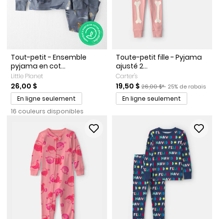
Tout-petit - Ensemble
Toute-petit fille - Pyjama
pyjama en cot...
ajusté 2...
Little Planet
Carter's
Prix de solde
Prix ​​de détail suggéré par l
Pourcentage de r
26,00 $
19,50 $
26,00 $*
25% de rabais
En ligne seulement
En ligne seulement
16 couleurs disponibles