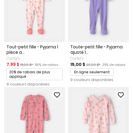
Tout-petit fille - Pyjama 1
Toute-petit fille - Pyjama
pièce a...
ajusté 1...
Carter's
Carter's
Prix de solde
Prix ​​de détail suggéré par le fabricant
Pourcentage de rabais
Prix de solde
Prix ​​de détail suggéré par l
Pourcentage de r
7,99 $
15,00 $
18,00 $*
56% de rabais
20,00 $*
25% de rabais
Promotions
20% de rabais de plus
En ligne seulement
appliqué
9 couleurs disponibles
9 couleurs disponibles