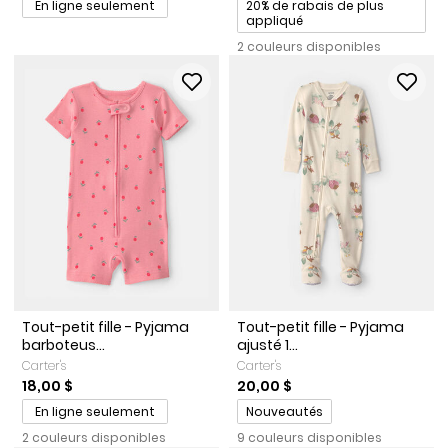
Promotions
En ligne seulement
20% de rabais de plus
appliqué
2 couleurs disponibles
Tout-petit fille - Pyjama
Tout-petit fille - Pyjama
barboteus...
ajusté 1...
Carter's
Carter's
18,00 $
20,00 $
Promotions
En ligne seulement
Nouveautés
2 couleurs disponibles
9 couleurs disponibles