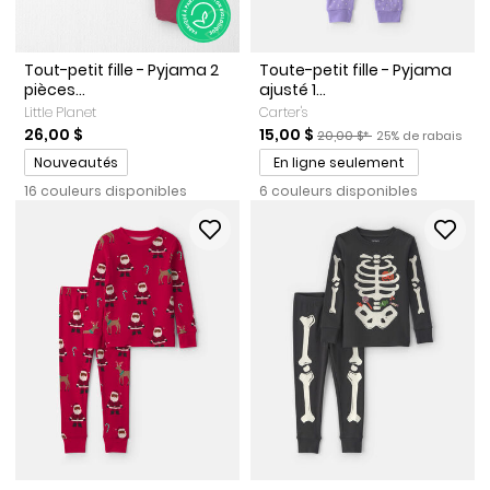
Tout-petit fille - Pyjama 2
Toute-petit fille - Pyjama
pièces...
ajusté 1...
Little Planet
Carter's
Prix de solde
Prix ​​de détail suggéré par l
Pourcentage de r
26,00 $
15,00 $
20,00 $*
25% de rabais
Promotions
Nouveautés
En ligne seulement
16 couleurs disponibles
6 couleurs disponibles