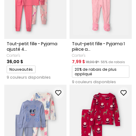
Tout-petit fille - Pyjama
Tout-petit fille - Pyjama 1
ajusté 4...
pièce a...
Carter's
Carter's
Prix de solde
Prix ​​de détail suggéré par le 
Pourcentage de rab
36,00 $
7,99 $
18,00 $*
56% de rabais
Promotions
Promotions
Nouveautés
20% de rabais de plus
appliqué
9 couleurs disponibles
9 couleurs disponibles