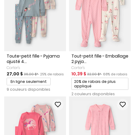
Toute-petit fille - Pyjama
Tout-petit fille - Emballage
ajusté 4...
2 pyja...
Carter's
Carter's
Prix de solde
Prix ​​de détail suggéré par le fabricant
Pourcentage de rabais
Prix de solde
Prix ​​de détail suggéré par l
Pourcentage de ra
27,00 $
10,39 $
36,00 $*
25% de rabais
32,00 $*
68% de rabais
Promotions
En ligne seulement
20% de rabais de plus
appliqué
9 couleurs disponibles
2 couleurs disponibles