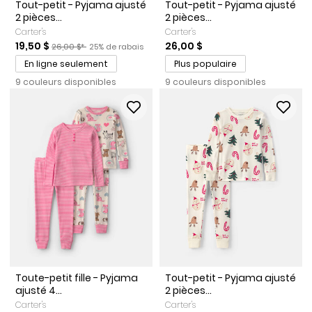
Tout-petit - Pyjama ajusté
Tout-petit - Pyjama ajusté
2 pièces...
2 pièces...
Carter's
Carter's
Prix de solde
Prix ​​de détail suggéré par le fabricant
Pourcentage de rabais
19,50 $
26,00 $
26,00 $*
25% de rabais
En ligne seulement
Plus populaire
9 couleurs disponibles
9 couleurs disponibles
Toute-petit fille - Pyjama
Tout-petit - Pyjama ajusté
ajusté 4...
2 pièces...
Carter's
Carter's