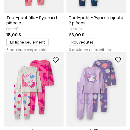
Tout-petit fille - Pyjama 1
Tout-petit - Pyjama ajusté
pièce e...
2 pièces...
Carter's
Carter's
18,00 $
26,00 $
Promotions
En ligne seulement
Nouveautés
6 couleurs disponibles
9 couleurs disponibles