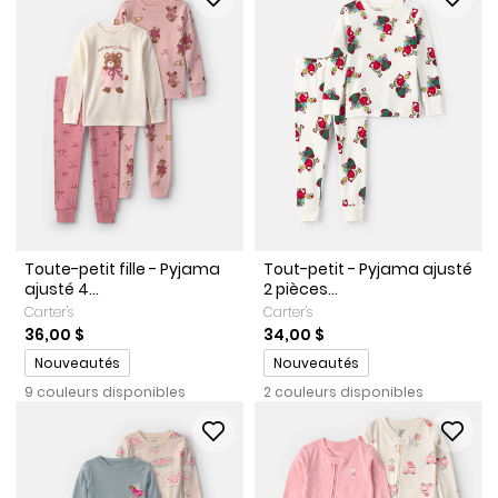
Toute-petit fille - Pyjama
Tout-petit - Pyjama ajusté
ajusté 4...
2 pièces...
Carter's
Carter's
36,00 $
34,00 $
Promotions
Promotions
Nouveautés
Nouveautés
9 couleurs disponibles
2 couleurs disponibles