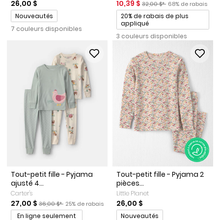
Prix de solde
Prix ​​de détail suggéré par l
Pourcentage de ra
26,00 $
10,39 $
32,00 $*
68% de rabais
Promotions
Promotions
Nouveautés
20% de rabais de plus
appliqué
7 couleurs disponibles
3 couleurs disponibles
Tout-petit fille - Pyjama
Tout-petit fille - Pyjama 2
ajusté 4...
pièces...
Carter's
Little Planet
Prix de solde
Prix ​​de détail suggéré par le fabricant
Pourcentage de rabais
27,00 $
26,00 $
36,00 $*
25% de rabais
Promotions
En ligne seulement
Nouveautés