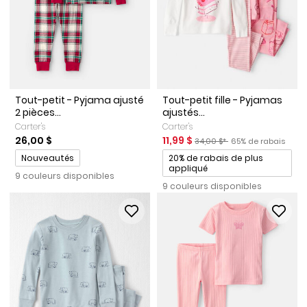
Tout-petit - Pyjama ajusté
Tout-petit fille - Pyjamas
2 pièces...
ajustés...
Carter's
Carter's
Prix de solde
Prix ​​de détail suggéré par le
Pourcentage de ra
26,00 $
11,99 $
34,00 $*
65% de rabais
Promotions
Promotions
Nouveautés
20% de rabais de plus
appliqué
9 couleurs disponibles
9 couleurs disponibles