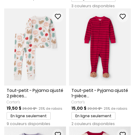
3 couleurs disponibles
Tout-petit - Pyjama ajusté
Tout-petit - Pyjama ajusté
2 pièces...
1-pièce...
Carter's
Carter's
Prix de solde
Prix ​​de détail suggéré par le fabricant
Pourcentage de rabais
Prix de solde
Prix ​​de détail suggéré par l
Pourcentage de r
19,50 $
15,00 $
26,00 $*
25% de rabais
20,00 $*
25% de rabais
En ligne seulement
En ligne seulement
9 couleurs disponibles
2 couleurs disponibles