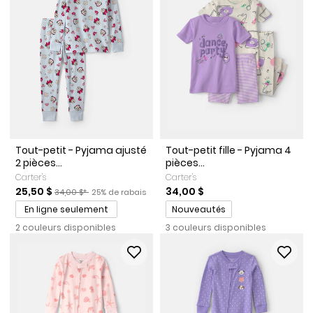
Tout-petit - Pyjama ajusté
Tout-petit fille - Pyjama 4
2 pièces...
pièces...
Carter's
Carter's
Prix de solde
Prix ​​de détail suggéré par le fabricant
Pourcentage de rabais
25,50 $
34,00 $
34,00 $*
25% de rabais
Promotions
En ligne seulement
Nouveautés
2 couleurs disponibles
3 couleurs disponibles