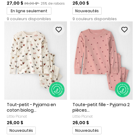
Prix de solde
Prix ​​de détail suggéré par le fabricant
Pourcentage de rabais
27,00 $
26,00 $
36,00 $*
25% de rabais
Promotions
En ligne seulement
Nouveautés
9 couleurs disponibles
9 couleurs disponibles
Tout-petit - Pyjama en
Toute-petit fille - Pyjama 2
coton biolog...
pièces...
Little Planet
Little Planet
26,00 $
26,00 $
Promotions
Promotions
Nouveautés
Nouveautés