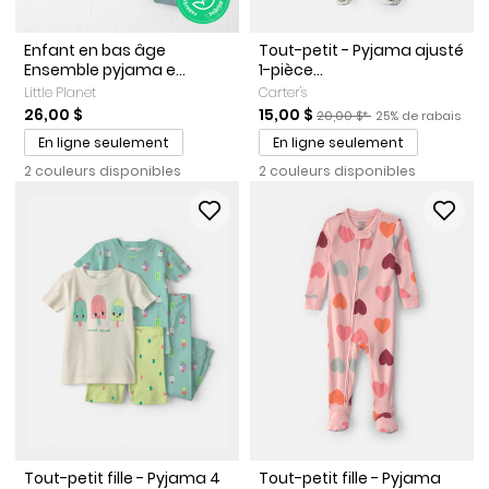
Enfant en bas âge
Tout-petit - Pyjama ajusté
Ensemble pyjama e...
1-pièce...
Little Planet
Carter's
Prix de solde
Prix ​​de détail suggéré par l
Pourcentage de r
26,00 $
15,00 $
20,00 $*
25% de rabais
En ligne seulement
En ligne seulement
2 couleurs disponibles
2 couleurs disponibles
Tout-petit fille - Pyjama 4
Tout-petit fille - Pyjama