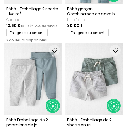
Bébé - Emballage 2 shorts
Bébé garçon -
- Ivoire/...
Combinaison en gaze b...
Carter's
Little Planet
Prix de solde
Prix ​​de détail suggéré par le fabricant
Pourcentage de rabais
13,50 $
30,00 $
18,00 $*
25% de rabais
En ligne seulement
En ligne seulement
2 couleurs disponibles
Bébé Emballage de 2
Bébé - Emballage de 2
pantalons de jo...
shorts en tri...