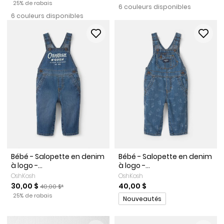
Pourcentage de rabais
25% de rabais
6 couleurs disponibles
6 couleurs disponibles
Bébé - Salopette en denim
Bébé - Salopette en denim
à logo -...
à logo -...
OshKosh
OshKosh
Prix de solde
Prix ​​de détail suggéré par le fabricant
30,00 $
40,00 $
40,00 $*
Pourcentage de rabais
25% de rabais
Promotions
Nouveautés