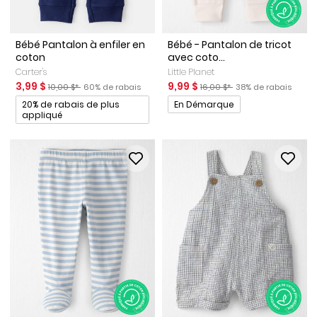
Bébé Pantalon à enfiler en
Bébé - Pantalon de tricot
coton
avec coto...
Carter's
Little Planet
Prix de solde
Prix ​​de détail suggéré par le fabricant
Pourcentage de rabais
Prix de solde
Prix ​​de détail suggéré par le 
Pourcentage de rab
3,99 $
9,99 $
10,00 $*
60% de rabais
16,00 $*
38% de rabais
Promotions
Promotions
20% de rabais de plus
En Démarque
appliqué