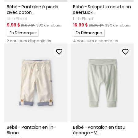
Bébé - Pantalon à pieds
Bébé - Salopette courte en
avec coton...
seersuck...
Little Planet
Little Planet
Prix de solde
Prix ​​de détail suggéré par le fabricant
Pourcentage de rabais
Prix de solde
Prix ​​de détail suggéré par le
Pourcentage de ra
9,99 $
16,99 $
16,00 $*
38% de rabais
28,00 $*
39% de rabais
Promotions
Promotions
En Démarque
En Démarque
2 couleurs disponibles
4 couleurs disponibles
Bébé - Pantalon en lin -
Bébé - Pantalon en tissu
Blanc
éponge - V...