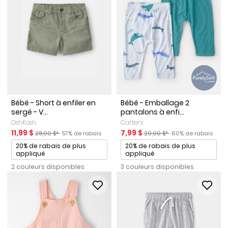
Bébé - Short à enfiler en
Bébé - Emballage 2
sergé - V...
pantalons à enfi...
OshKosh
Carter's
Prix de solde
Prix ​​de détail suggéré par le fabricant
Pourcentage de rabais
Prix de solde
Prix ​​de détail suggéré par le 
Pourcentage de ra
11,99 $
7,99 $
28,00 $*
57% de rabais
20,00 $*
60% de rabais
Promotions
Promotions
20% de rabais de plus
20% de rabais de plus
appliqué
appliqué
2 couleurs disponibles
3 couleurs disponibles