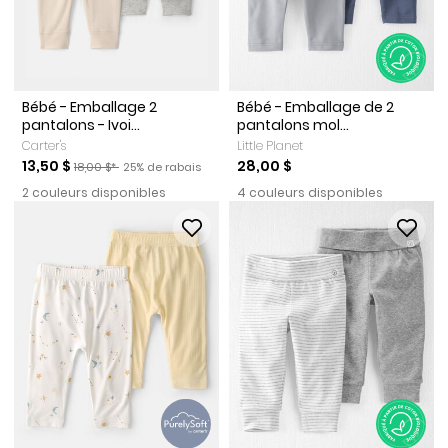
Bébé - Emballage 2
Bébé - Emballage de 2
pantalons - Ivoi...
pantalons mol...
Carter's
Little Planet
Prix de solde
Prix ​​de détail suggéré par le fabricant
Pourcentage de rabais
13,50 $
28,00 $
18,00 $*
25% de rabais
2 couleurs disponibles
4 couleurs disponibles