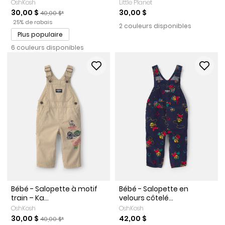
OshKosh
Little Planet
Prix de solde
Prix ​​de détail suggéré par le fabricant
30,00 $
30,00 $
40,00 $*
Pourcentage de rabais
25% de rabais
2 couleurs disponibles
Plus populaire
6 couleurs disponibles
Bébé - Salopette à motif
Bébé - Salopette en
train – Ka...
velours côtelé...
OshKosh
OshKosh
Prix de solde
Prix ​​de détail suggéré par le fabricant
30,00 $
42,00 $
40,00 $*