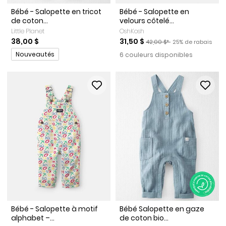
Bébé - Salopette en tricot
Bébé - Salopette en
de coton...
velours côtelé...
Little Planet
OshKosh
Prix de solde
Prix ​​de détail suggéré par l
Pourcentage de ra
38,00 $
31,50 $
42,00 $*
25% de rabais
Promotions
Nouveautés
6 couleurs disponibles
Bébé - Salopette à motif
Bébé Salopette en gaze
alphabet –...
de coton bio...