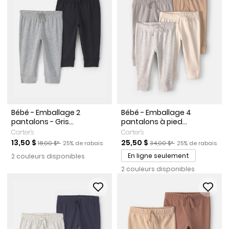
Bébé - Emballage 2
Bébé - Emballage 4
pantalons - Gris...
pantalons à pied...
Carter's
Carter's
Prix de solde
Prix ​​de détail suggéré par le fabricant
Pourcentage de rabais
Prix de solde
Prix ​​de détail suggéré par l
Pourcentage de r
13,50 $
25,50 $
18,00 $*
25% de rabais
34,00 $*
25% de rabais
En ligne seulement
2 couleurs disponibles
2 couleurs disponibles