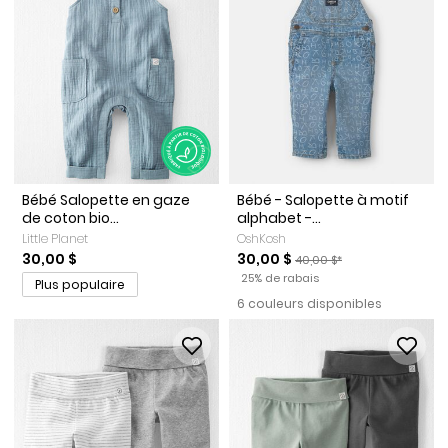
Bébé Salopette en gaze
Bébé - Salopette à motif
de coton bio...
alphabet -...
Little Planet
OshKosh
Prix de solde
Prix ​​de détail suggéré par 
30,00 $
30,00 $
40,00 $*
Pourcentage de rabais
25% de rabais
Plus populaire
6 couleurs disponibles