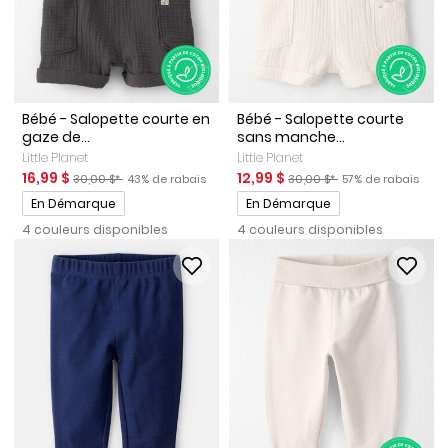
Bébé - Salopette courte en
Bébé - Salopette courte
gaze de...
sans manche...
Little Planet
Little Planet
Prix de solde
Prix ​​de détail suggéré par le fabricant
Pourcentage de rabais
Prix de solde
Prix ​​de détail suggéré par le
Pourcentage de ra
16,99 $
12,99 $
30,00 $*
43% de rabais
30,00 $*
57% de rabais
Promotions
Promotions
En Démarque
En Démarque
4 couleurs disponibles
4 couleurs disponibles