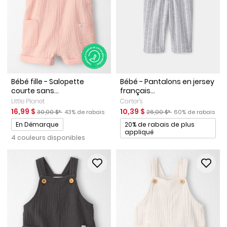
Bébé fille - Salopette
Bébé - Pantalons en jersey
courte sans...
français...
Little Planet
Carter's
Prix de solde
Prix ​​de détail suggéré par le fabricant
Pourcentage de rabais
Prix de solde
Prix ​​de détail suggéré par l
Pourcentage de r
16,99 $
10,39 $
30,00 $*
43% de rabais
26,00 $*
60% de rabais
Promotions
Promotions
En Démarque
20% de rabais de plus
appliqué
4 couleurs disponibles