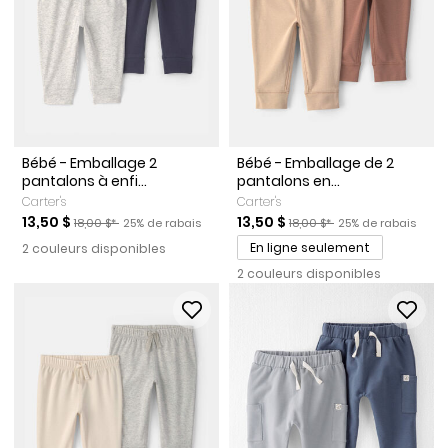
Bébé - Emballage 2
Bébé - Emballage de 2
pantalons à enfi...
pantalons en...
Carter's
Carter's
Prix de solde
Prix ​​de détail suggéré par le fabricant
Pourcentage de rabais
Prix de solde
Prix ​​de détail suggéré par l
Pourcentage de ra
13,50 $
13,50 $
18,00 $*
25% de rabais
18,00 $*
25% de rabais
En ligne seulement
2 couleurs disponibles
2 couleurs disponibles