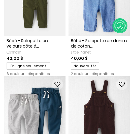
Bébé - Salopette en
Bébé - Salopette en denim
velours côtelé...
de coton...
OshKosh
Little Planet
42,00 $
40,00 $
Promotions
En ligne seulement
Nouveautés
6 couleurs disponibles
2 couleurs disponibles