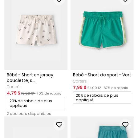
Bébé - Short en jersey
Bébé - Short de sport - Vert
bouclette, s...
Carter's
Carter's
Prix de solde
Prix ​​de détail suggéré par le 
Pourcentage de rab
7,99 $
24,00 $*
67% de rabais
Prix de solde
Prix ​​de détail suggéré par le fabricant
Pourcentage de rabais
4,79 $
16,00 $*
70% de rabais
Promotions
20% de rabais de plus
Promotions
appliqué
20% de rabais de plus
appliqué
2 couleurs disponibles