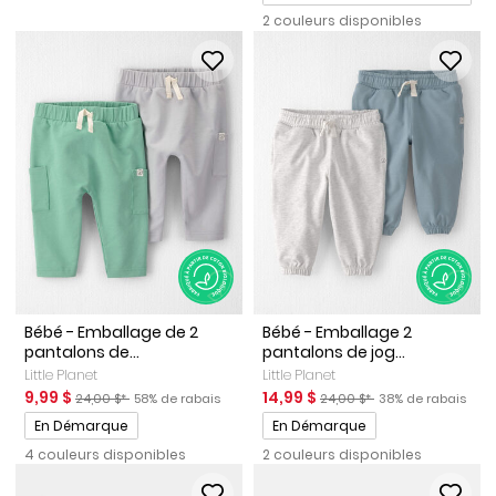
2 couleurs disponibles
Bébé - Emballage de 2
Bébé - Emballage 2
pantalons de...
pantalons de jog...
Little Planet
Little Planet
Prix de solde
Prix ​​de détail suggéré par le fabricant
Pourcentage de rabais
Prix de solde
Prix ​​de détail suggéré par l
Pourcentage de ra
9,99 $
14,99 $
24,00 $*
58% de rabais
24,00 $*
38% de rabais
Promotions
Promotions
En Démarque
En Démarque
4 couleurs disponibles
2 couleurs disponibles