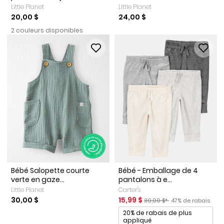
Little Planet
Little Planet
20,00 $
24,00 $
2 couleurs disponibles
Bébé Salopette courte
Bébé - Emballage de 4
verte en gaze...
pantalons à e...
Little Planet
Carter's
Prix de solde
Prix ​​de détail suggéré par le
Pourcentage de ra
30,00 $
15,99 $
30,00 $*
47% de rabais
Promotions
20% de rabais de plus
appliqué