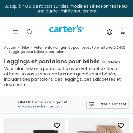
Sauter au contenu principal
Jusqu'à 40 % de rabais sur des modèles sélectionnés | Pour
une durée limitée seulement
0
Accueil
Bébé
Vêtements non genrés pour bébés (prématurés à 24M)
Leggings pour bébés et pantalons
Leggings et pantalons pour bébés
60 articles
Vous planifiez une petite sortie avec votre bébé? Nous
offrons un vaste choix de bas non genrés pour bébés,
incluant des pantalons, des leggings, des salopettes et
des shorts.
GRATUIT
Ramassage gratuit
Filtrer & Classer
Choisissez votre magasin