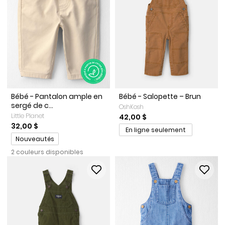
Bébé - Pantalon ample en
Bébé - Salopette – Brun
sergé de c...
OshKosh
Little Planet
42,00 $
32,00 $
En ligne seulement
Promotions
Nouveautés
2 couleurs disponibles