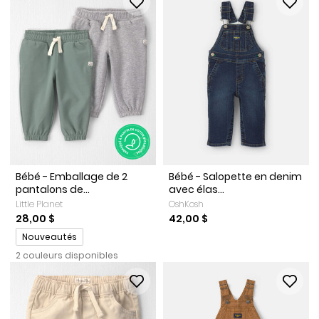
Bébé - Emballage de 2
Bébé - Salopette en denim
pantalons de...
avec élas...
Little Planet
OshKosh
28,00 $
42,00 $
Promotions
Nouveautés
2 couleurs disponibles