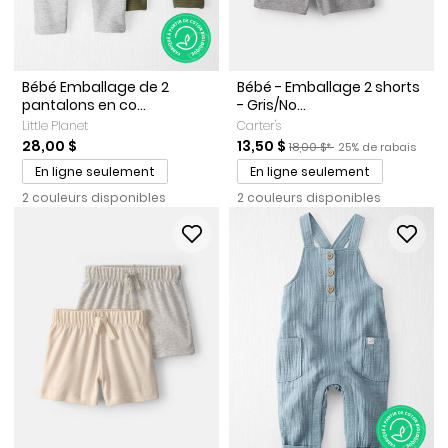
Bébé Emballage de 2
Bébé - Emballage 2 shorts
pantalons en co...
- Gris/No...
Little Planet
Carter's
Prix de solde
Prix ​​de détail suggéré par l
Pourcentage de ra
28,00 $
13,50 $
18,00 $*
25% de rabais
En ligne seulement
En ligne seulement
2 couleurs disponibles
2 couleurs disponibles