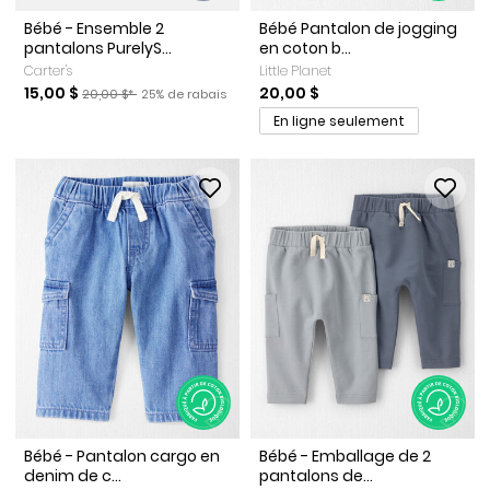
Bébé - Ensemble 2
Bébé Pantalon de jogging
pantalons PurelyS...
en coton b...
Carter's
Little Planet
Prix de solde
Prix ​​de détail suggéré par le fabricant
Pourcentage de rabais
15,00 $
20,00 $
20,00 $*
25% de rabais
En ligne seulement
Bébé - Pantalon cargo en
Bébé - Emballage de 2
denim de c...
pantalons de...