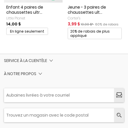
Enfant 4 paires de
Jeune - 3 paires de
chaussettes ultr...
chaussettes ult...
Little Planet
Carter's
Prix de solde
Prix ​​de détail suggéré par le 
Pourcentage de rab
14,00 $
3,99 $
10,00 $*
60% de rabais
Promotions
En ligne seulement
20% de rabais de plus
appliqué
SERVICE À LA CLIENTÈLE
À NOTRE PROPOS