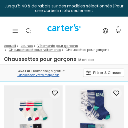
Sauter au contenu principal
Jusqu'à 40 % de rabais sur des modèles sélectionnés | Pour
une durée limitée seulement
0
Accueil
Jeunes
Vêtements pour garçons
Chaussettes et sous-vêtements
Chaussettes pour garçons
Chaussettes pour garçons
18 articles
GRATUIT
Ramassage gratuit
Filtrer & Classer
Choisissez votre magasin