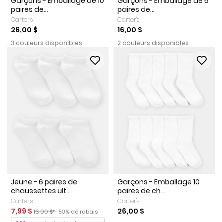
Garçons - Emballage de 10
Garçons - Emballage de 6
paires de...
paires de...
Carter's
Carter's
26,00 $
16,00 $
3 couleurs disponibles
2 couleurs disponibles
Jeune - 6 paires de
Garçons - Emballage 10
chaussettes ult...
paires de ch...
Carter's
Carter's
Prix de solde
Prix ​​de détail suggéré par le fabricant
Pourcentage de rabais
7,99 $
26,00 $
16,00 $*
50% de rabais
Promotions