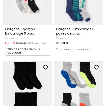
Garçons - garçon -
Garçons - Emballage 6
Emballage 6 pair...
paires de cha...
Carter's
Carter's
Prix de solde
Prix ​​de détail suggéré par le fabricant
Pourcentage de rabais
6,39 $
16,00 $
16,00 $*
60% de rabais
Promotions
20% de rabais de plus
3 couleurs disponibles
appliqué