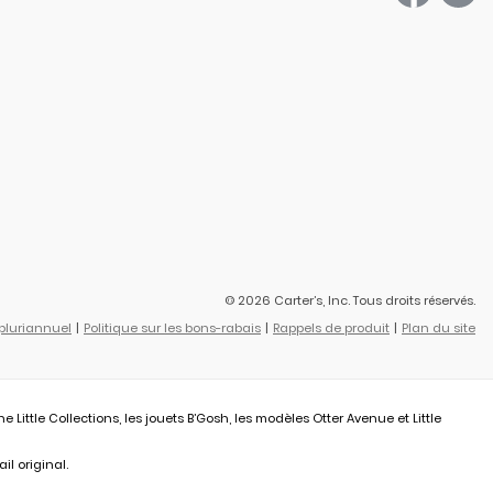
© 2026 Carter’s, Inc. Tous droits réservés.
 pluriannuel
Politique sur les bons-rabais
Rappels de produit
Plan du site
ittle Collections, les jouets B’Gosh, les modèles Otter Avenue et Little
il original.