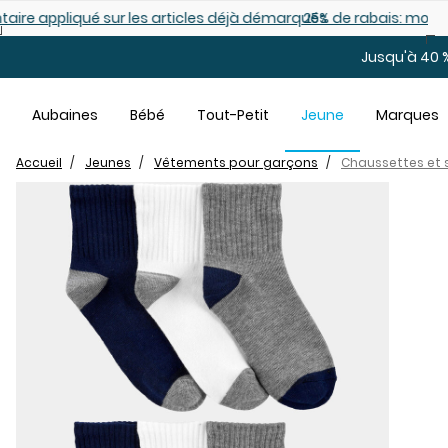
Sauter au contenu principal
es déjà démarqués
25% de rabais: modèles pour bébé
Jusqu'à 40 %
Aubaines
Bébé
Tout-Petit
Jeune
Marques
Accueil
Jeunes
Vêtements pour garçons
Chaussettes et