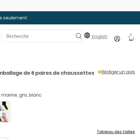
Faites le plein des essentiels pour la rentrée
20
tée seulement
0
English
Rédiger un avis
mballage de 6 paires de chaussettes
 marine, gris, blanc
Tableau des tailles