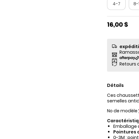
4-7
8-
16,00 $
expédit
Ramassag
Retours o
Détails
Ces chaussett
semelles antid
No de modèle
Caractéristiq
Emballage 
Pointures 
0-3M : poin