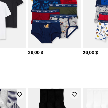
e
Prix de solde
Prix de sol
26,00 $
26,00 $