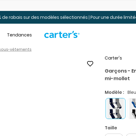
Jusqu’à 40% de rabais Soldes tout-petits et jeunes – En ligne
 de rabais sur des modèles sélectionnés | Pour une durée limi
Tendances
 sous-vêtements
Carter's
Garçons - E
mi-mollet
Modèle :
Bleu
Taille