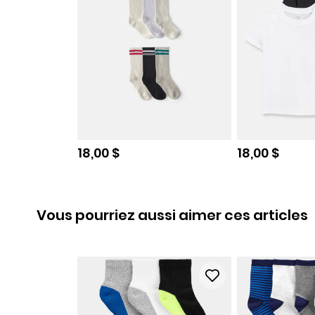
Prix de solde
Prix de sold
18,00 $
18,00 $
Vous pourriez aussi aimer ces articles