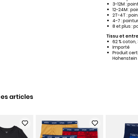
3-12M : poi
12-24M : po
2T-4T : poi
4-7 : point
8 et plus : 
Tissu et entre
62 % coton,
Importé
Produit cer
Hohenstein
es articles