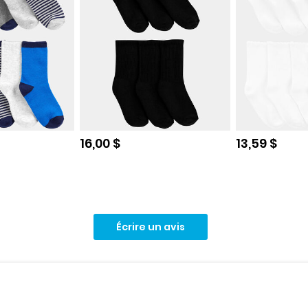
e
Prix de solde
Prix de sol
16,00 $
13,59 $
Écrire un avis