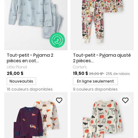
Tout-petit - Pyjama 2
Tout-petit - Pyjama ajusté
pièces en cot...
2 pièces...
Little Planet
Carter's
Prix de solde
Prix ​​de détail suggéré par l
Pourcentage de r
26,00 $
19,50 $
26,00 $*
25% de rabais
Promotions
Nouveautés
En ligne seulement
16 couleurs disponibles
9 couleurs disponibles