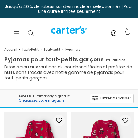
Sauter au contenu principal
Jusqu'à 40 % de rabais sur des modèles sélectionnés | Pour
une durée limitée seulement
0
Accueil
Tout-Petit
Tout-petit
Pyjamas
Pyjamas pour tout-petits garçons
120 articles
Dites adieu aux routines du coucher difficiles et profitez de
nuits sans tracas avec notre gamme de pyjamas pour
tout-petits garçons.
GRATUIT
Ramassage gratuit
Filtrer & Classer
Choisissez votre magasin