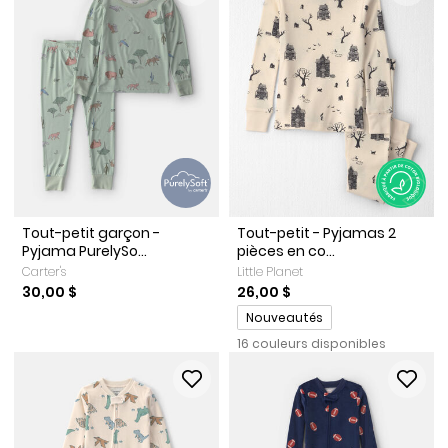
Tout-petit garçon -
Tout-petit - Pyjamas 2
Pyjama PurelySo...
pièces en co...
Carter's
Little Planet
30,00 $
26,00 $
Promotions
Nouveautés
16 couleurs disponibles