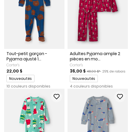
Tout-petit garçon -
Adultes Pyjama ample 2
Pyjama ajusté 1...
pièces en mo...
Carter's
Carter's
Prix de solde
Prix ​​de détail suggéré par 
Pourcentage de r
22,00 $
36,00 $
48,00 $*
25% de rabais
Promotions
Promotions
Nouveautés
Nouveautés
10 couleurs disponibles
4 couleurs disponibles