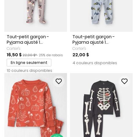
Tout-petit garçon -
Tout-petit garçon -
Pyjama ajusté 1...
Pyjama ajusté 1...
Carter's
Carter's
Prix de solde
Prix ​​de détail suggéré par le fabricant
Pourcentage de rabais
16,50 $
22,00 $
22,00 $*
25% de rabais
En ligne seulement
4 couleurs disponibles
10 couleurs disponibles