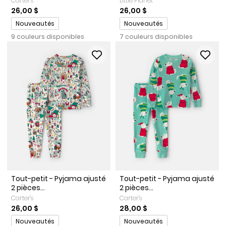
Carter's
Little Planet
26,00 $
26,00 $
Promotions
Promotions
Nouveautés
Nouveautés
9 couleurs disponibles
7 couleurs disponibles
Tout-petit - Pyjama ajusté
Tout-petit - Pyjama ajusté
2 pièces...
2 pièces...
Carter's
Carter's
26,00 $
28,00 $
Promotions
Promotions
Nouveautés
Nouveautés