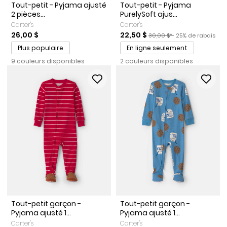
Tout-petit - Pyjama ajusté
Tout-petit - Pyjama
2 pièces...
PurelySoft ajus...
Carter's
Carter's
Prix de solde
Prix ​​de détail suggéré par l
Pourcentage de r
26,00 $
22,50 $
30,00 $*
25% de rabais
Plus populaire
En ligne seulement
9 couleurs disponibles
2 couleurs disponibles
Tout-petit garçon -
Tout-petit garçon -
Pyjama ajusté 1...
Pyjama ajusté 1...
Carter's
Carter's