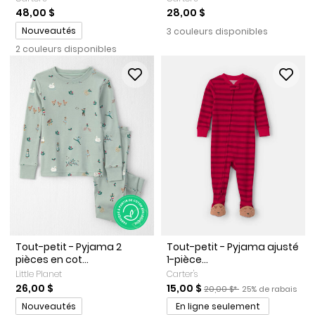
48,00 $
28,00 $
Promotions
Nouveautés
3 couleurs disponibles
2 couleurs disponibles
Tout-petit - Pyjama 2
Tout-petit - Pyjama ajusté
pièces en cot...
1-pièce...
Little Planet
Carter's
Prix de solde
Prix ​​de détail suggéré par l
Pourcentage de r
26,00 $
15,00 $
20,00 $*
25% de rabais
Promotions
Nouveautés
En ligne seulement