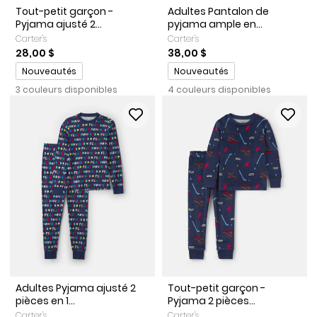
Tout-petit garçon -
Adultes Pantalon de
Pyjama ajusté 2...
pyjama ample en...
Carter's
Carter's
28,00 $
38,00 $
Promotions
Promotions
Nouveautés
Nouveautés
3 couleurs disponibles
4 couleurs disponibles
Adultes Pyjama ajusté 2
Tout-petit garçon -
pièces en 1...
Pyjama 2 pièces...
Carter's
Carter's