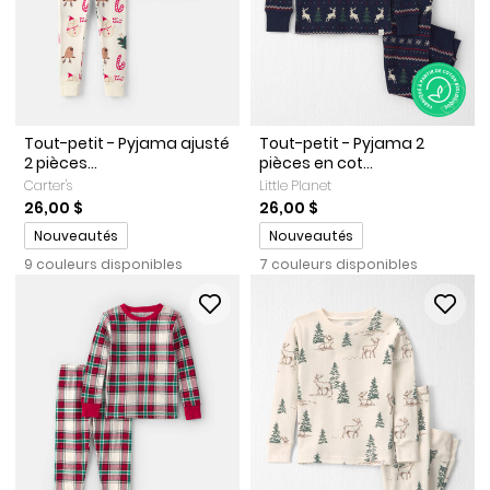
Tout-petit - Pyjama ajusté
Tout-petit - Pyjama 2
2 pièces...
pièces en cot...
Carter's
Little Planet
26,00 $
26,00 $
Promotions
Promotions
Nouveautés
Nouveautés
9 couleurs disponibles
7 couleurs disponibles