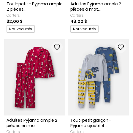
Tout-petit - Pyjama ample
Adultes Pyjama ample 2
2 pièces...
pièces à mot...
Carter's
Carter's
32,00 $
48,00 $
Promotions
Promotions
Nouveautés
Nouveautés
Adultes Pyjama ample 2
Tout-petit garçon -
pièces en mo...
Pyjama ajusté 4...
Carter's
Carter's