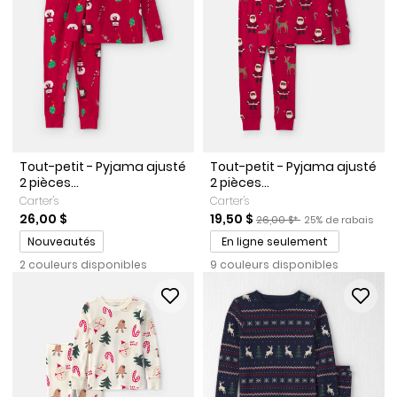
Tout-petit - Pyjama ajusté
Tout-petit - Pyjama ajusté
2 pièces...
2 pièces...
Carter's
Carter's
Prix de solde
Prix ​​de détail suggéré par l
Pourcentage de r
26,00 $
19,50 $
26,00 $*
25% de rabais
Promotions
Nouveautés
En ligne seulement
2 couleurs disponibles
9 couleurs disponibles