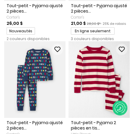
Tout-petit - Pyjama ajusté
Tout-petit - Pyjama ajusté
2 pièces...
2 pièces...
Carter's
Carter's
Prix de solde
Prix ​​de détail suggéré par l
Pourcentage de r
26,00 $
21,00 $
28,00 $*
25% de rabais
Promotions
Nouveautés
En ligne seulement
2 couleurs disponibles
3 couleurs disponibles
Tout-petit - Pyjama ajusté
Tout-petit - Pyjama 2
2 pièces...
pièces en tis...