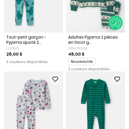
Tout-petit garçon -
Adultes Pyjama 2 pièces
Pyjama ajusté 2...
en tricot g...
Carter's
Little Planet
28,00 $
48,00 $
Promotions
Nouveautés
3 couleurs disponibles
2 couleurs disponibles