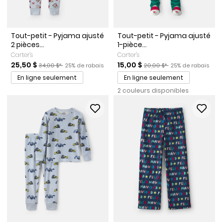
Tout-petit - Pyjama ajusté
Tout-petit - Pyjama ajusté
2 pièces...
1-pièce...
Carter's
Carter's
Prix de solde
Prix ​​de détail suggéré par le fabricant
Pourcentage de rabais
Prix de solde
Prix ​​de détail suggéré par l
Pourcentage de r
25,50 $
15,00 $
34,00 $*
25% de rabais
20,00 $*
25% de rabais
En ligne seulement
En ligne seulement
2 couleurs disponibles