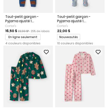
Tout-petit garçon -
Tout-petit garçon -
Pyjama ajusté 1...
Pyjama ajusté 1...
Carter's
Carter's
Prix de solde
Prix ​​de détail suggéré par le fabricant
Pourcentage de rabais
16,50 $
22,00 $
22,00 $*
25% de rabais
Promotions
En ligne seulement
Nouveautés
4 couleurs disponibles
10 couleurs disponibles