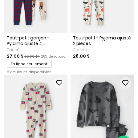
Tout-petit garçon -
Tout-petit - Pyjama ajusté
Pyjama ajusté 4...
2 pièces...
Carter's
Carter's
Prix de solde
Prix ​​de détail suggéré par le fabricant
Pourcentage de rabais
27,00 $
26,00 $
36,00 $*
25% de rabais
En ligne seulement
6 couleurs disponibles