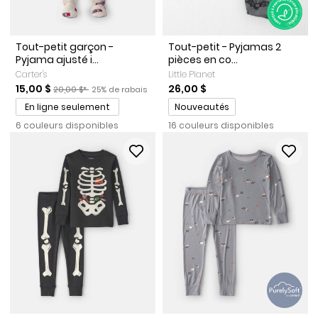
Tout-petit garçon -
Tout-petit - Pyjamas 2
Pyjama ajusté i...
pièces en co...
Carter's
Little Planet
Prix de solde
Prix ​​de détail suggéré par le fabricant
Pourcentage de rabais
15,00 $
26,00 $
20,00 $*
25% de rabais
Promotions
En ligne seulement
Nouveautés
6 couleurs disponibles
16 couleurs disponibles