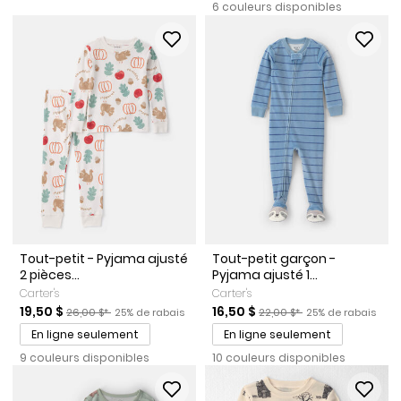
6 couleurs disponibles
Tout-petit - Pyjama ajusté
Tout-petit garçon -
2 pièces...
Pyjama ajusté 1...
Carter's
Carter's
Prix de solde
Prix ​​de détail suggéré par le fabricant
Pourcentage de rabais
Prix de solde
Prix ​​de détail suggéré par l
Pourcentage de ra
19,50 $
16,50 $
26,00 $*
25% de rabais
22,00 $*
25% de rabais
En ligne seulement
En ligne seulement
9 couleurs disponibles
10 couleurs disponibles