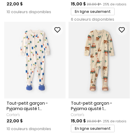
Prix de solde
Prix ​​de détail suggéré par l
Pourcentage de r
22,00 $
15,00 $
20,00 $*
25% de rabais
En ligne seulement
10 couleurs disponibles
6 couleurs disponibles
Tout-petit garçon -
Tout-petit garçon -
Pyjama ajusté 1...
Pyjama ajusté 1...
Carter's
Carter's
Prix de solde
Prix ​​de détail suggéré par l
Pourcentage de r
22,00 $
15,00 $
20,00 $*
25% de rabais
En ligne seulement
10 couleurs disponibles