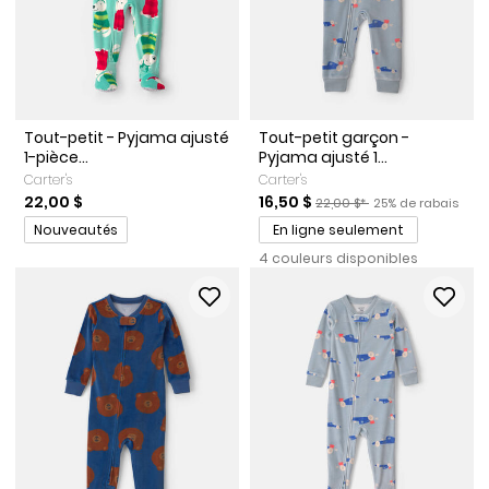
Tout-petit - Pyjama ajusté
Tout-petit garçon -
1-pièce...
Pyjama ajusté 1...
Carter's
Carter's
Prix de solde
Prix ​​de détail suggéré par l
Pourcentage de ra
22,00 $
16,50 $
22,00 $*
25% de rabais
Promotions
Nouveautés
En ligne seulement
4 couleurs disponibles