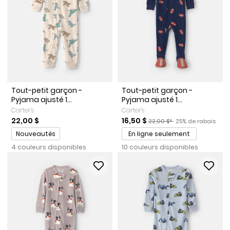
Tout-petit garçon -
Tout-petit garçon -
Pyjama ajusté 1...
Pyjama ajusté 1...
Carter's
Carter's
Prix de solde
Prix ​​de détail suggéré par l
Pourcentage de ra
22,00 $
16,50 $
22,00 $*
25% de rabais
Promotions
Nouveautés
En ligne seulement
4 couleurs disponibles
10 couleurs disponibles