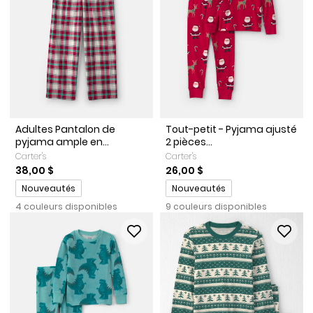
Adultes Pantalon de
Tout-petit - Pyjama ajusté
pyjama ample en...
2 pièces...
Carter's
Carter's
38,00 $
26,00 $
Promotions
Promotions
Nouveautés
Nouveautés
4 couleurs disponibles
9 couleurs disponibles