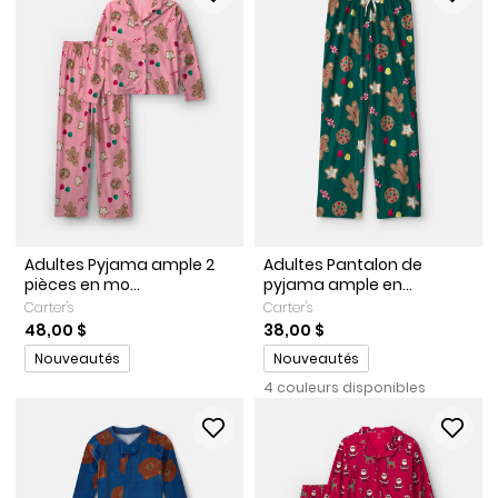
Adultes Pyjama ample 2
Adultes Pantalon de
pièces en mo...
pyjama ample en...
Carter's
Carter's
48,00 $
38,00 $
Promotions
Promotions
Nouveautés
Nouveautés
4 couleurs disponibles