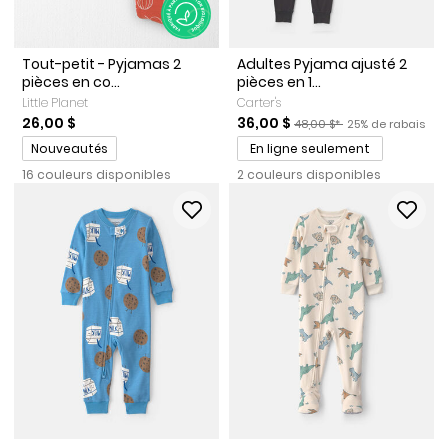
Tout-petit - Pyjamas 2
Adultes Pyjama ajusté 2
pièces en co...
pièces en 1...
Little Planet
Carter's
Prix de solde
Prix ​​de détail suggéré par 
Pourcentage de r
26,00 $
36,00 $
48,00 $*
25% de rabais
Promotions
Nouveautés
En ligne seulement
16 couleurs disponibles
2 couleurs disponibles