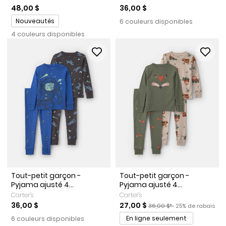
48,00 $
36,00 $
Promotions
Nouveautés
6 couleurs disponibles
4 couleurs disponibles
Tout-petit garçon -
Tout-petit garçon -
Pyjama ajusté 4...
Pyjama ajusté 4...
Carter's
Carter's
Prix de solde
Prix ​​de détail suggéré par 
Pourcentage de r
36,00 $
27,00 $
36,00 $*
25% de rabais
En ligne seulement
6 couleurs disponibles