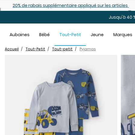
Sauter au contenu principal
es déjà démarqués
25% de rabais: modèles pour bébé
Jusqu'à 40 %
Aubaines
Bébé
Tout-Petit
Jeune
Marques
Accueil
Tout-Petit
Tout-petit
Pyjamas