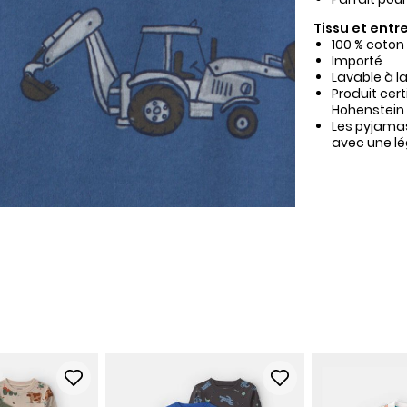
Tissu et entre
100 % coton
Importé
Lavable à l
Produit cer
Hohenstein
Les pyjamas
avec une lég