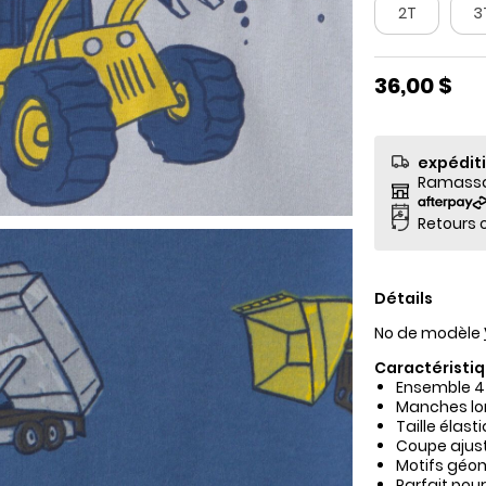
2T
3
36,00 $
expédit
Ramassag
Retours o
Détails
No de modèle
Caractéristiq
Ensemble 4
Manches lon
Taille élas
Coupe ajust
Motifs géo
Parfait pou