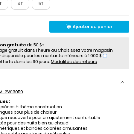
T
4T
5T
Ajouter au panier
ion gratuite
de 50 $+
e gratuit dans 1 heure au
Choisissez votre magasin
i
fferts dans les 90 jours.
Modalités des retours
V_2W130110
ues :
 pièces à thème construction
gues pour plus de chaleur
tique recouverte pour un ajustement confortable
ée pour des nuits bien au chaud
métriques et bandes colorées amusantes
r les petits amateurs de véhicules