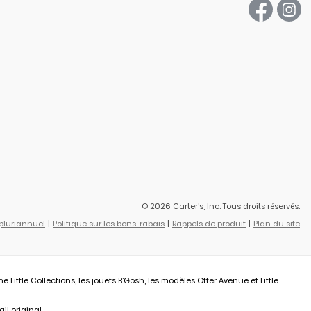
© 2026 Carter’s, Inc. Tous droits réservés.
 pluriannuel
Politique sur les bons-rabais
Rappels de produit
Plan du site
ittle Collections, les jouets B’Gosh, les modèles Otter Avenue et Little
il original.