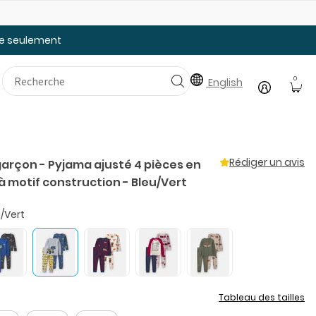
Faites le plein des essentiels pour la rentrée
20
tée seulement
0
English
Rédiger un avis
garçon - Pyjama ajusté 4 pièces en
à motif construction - Bleu/Vert
/Vert
Tableau des tailles