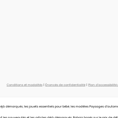
Conditions et modalités
Énoncés de confidentialité
Plan d'accessibilité
éjà démarqués, les jouets essentiels pour bébé, les modèles Paysages d'automne L
 les nouveautés et les articles déjà démarqués. Rabais basés sur le prix de déta