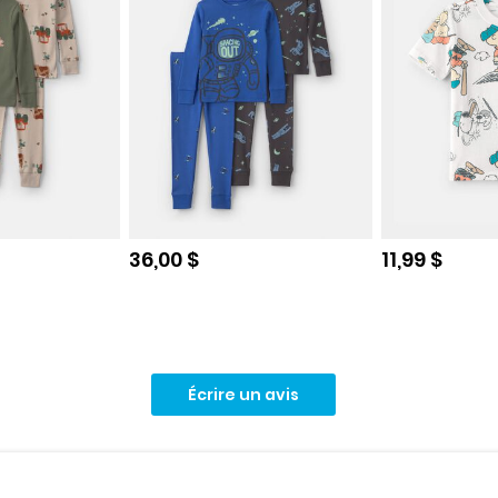
e
Prix de solde
Prix de sol
36,00 $
11,99 $
Écrire un avis