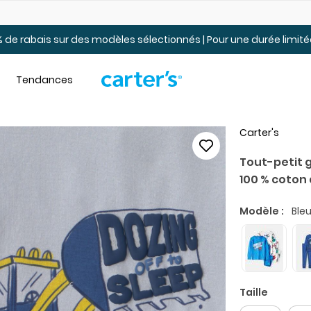
Jusqu’à 40% de rabais Soldes tout-petits et jeunes – En ligne
 de rabais sur des modèles sélectionnés | Pour une durée limi
Tendances
Carter's
Tout-petit 
100 % coton 
Modèle :
Bleu
Taille