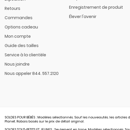
Enregistrement de produit
Retours
Élever l'avenir
Commandes
Options cadeau
Mon compte
Guide des tailles
Service à la clientèle
Nous joindre
Nous appeler 844. 557.2120
SOLDES POUR BÉBÉS : Modèles sélectionnés. Sauf les nouveautés. les articles d
Planet. Rabais basés sur le prix de détail original.
SOLDES TOUT-PETITS ET JEUNES : Seulement en ligne. Modèles sélectionnés. Sauf