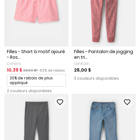
Filles - Short à motif ajouré
Filles - Pantalon de jogging
- Ros...
en tri...
Carter's
OshKosh
Prix de solde
Prix ​​de détail suggéré par le fabricant
Pourcentage de rabais
10,39 $
26,00 $
28,00 $*
63% de rabais
Promotions
20% de rabais de plus
3 couleurs disponibles
appliqué
2 couleurs disponibles