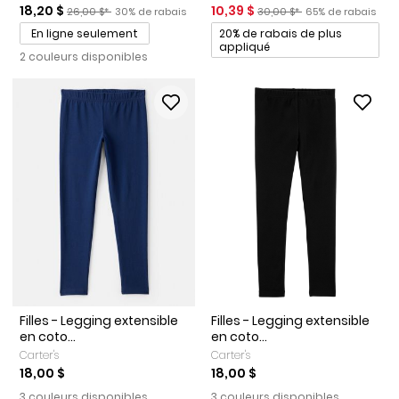
Prix de solde
Prix ​​de détail suggéré par le fabricant
Pourcentage de rabais
Prix de solde
Prix ​​de détail suggéré par l
Pourcentage de r
18,20 $
10,39 $
26,00 $*
30% de rabais
30,00 $*
65% de rabais
Promotions
En ligne seulement
20% de rabais de plus
appliqué
2 couleurs disponibles
Filles - Legging extensible
Filles - Legging extensible
en coto...
en coto...
Carter's
Carter's
18,00 $
18,00 $
3 couleurs disponibles
3 couleurs disponibles