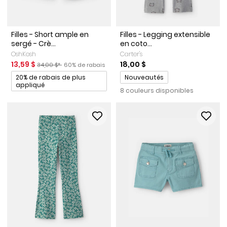
Filles - Short ample en
Filles - Legging extensible
sergé - Crè...
en coto...
OshKosh
Carter's
Prix de solde
Prix ​​de détail suggéré par le fabricant
Pourcentage de rabais
13,59 $
18,00 $
34,00 $*
60% de rabais
Promotions
Promotions
20% de rabais de plus
Nouveautés
appliqué
8 couleurs disponibles