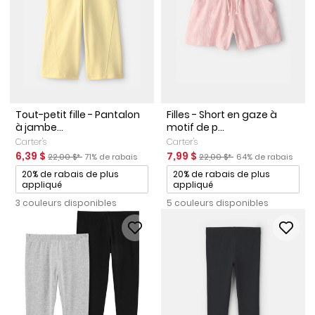
Tout-petit fille - Pantalon
Filles - Short en gaze à
à jambe...
motif de p...
Carter's
Carter's
Prix de solde
Prix ​​de détail suggéré par le fabricant
Pourcentage de rabais
Prix de solde
Prix ​​de détail suggéré par le 
Pourcentage de rab
6,39 $
7,99 $
22,00 $*
71% de rabais
22,00 $*
64% de rabais
Promotions
Promotions
20% de rabais de plus
20% de rabais de plus
appliqué
appliqué
3 couleurs disponibles
5 couleurs disponibles