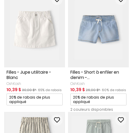
Filles - Jupe utilitaire -
Filles - Short à enfiler en
Blanc
denim -...
OshKosh
OshKosh
Prix de solde
Prix ​​de détail suggéré par le fabricant
Pourcentage de rabais
Prix de solde
Prix ​​de détail suggéré par l
Pourcentage de r
10,39 $
10,39 $
30,00 $*
65% de rabais
26,00 $*
60% de rabais
Promotions
Promotions
20% de rabais de plus
20% de rabais de plus
appliqué
appliqué
2 couleurs disponibles