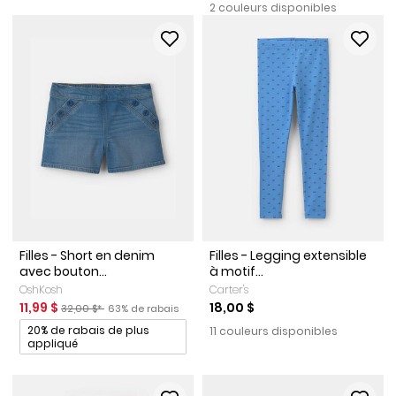
2 couleurs disponibles
Filles - Short en denim
Filles - Legging extensible
avec bouton...
à motif...
OshKosh
Carter's
Prix de solde
Prix ​​de détail suggéré par le fabricant
Pourcentage de rabais
11,99 $
18,00 $
32,00 $*
63% de rabais
Promotions
20% de rabais de plus
11 couleurs disponibles
appliqué