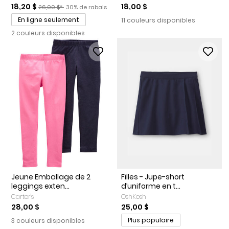
Prix de solde
Prix ​​de détail suggéré par le fabricant
Pourcentage de rabais
18,20 $
18,00 $
26,00 $*
30% de rabais
En ligne seulement
11 couleurs disponibles
2 couleurs disponibles
Jeune Emballage de 2
Filles - Jupe-short
leggings exten...
d’uniforme en t...
Carter's
OshKosh
28,00 $
25,00 $
Plus populaire
3 couleurs disponibles