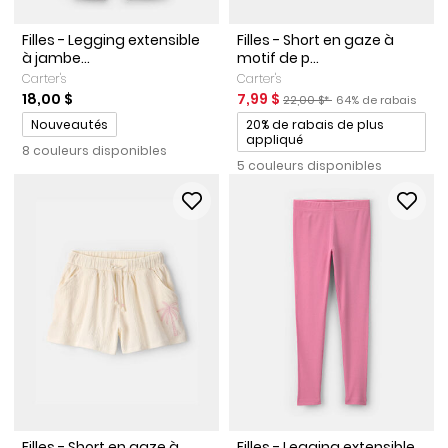
Filles - Legging extensible
Filles - Short en gaze à
à jambe...
motif de p...
Carter's
Carter's
Prix de solde
Prix ​​de détail suggéré par le 
Pourcentage de rab
18,00 $
7,99 $
22,00 $*
64% de rabais
Promotions
Promotions
Nouveautés
20% de rabais de plus
appliqué
8 couleurs disponibles
5 couleurs disponibles
Filles - Short en gaze à
Filles - Legging extensible