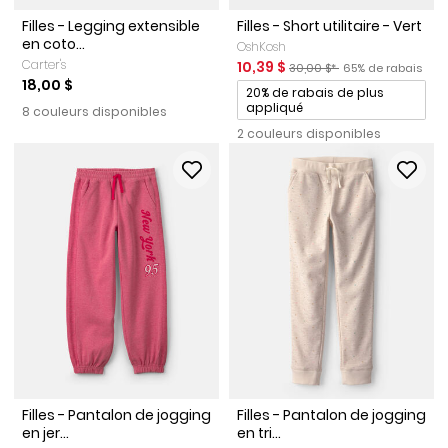
Filles - Legging extensible
Filles - Short utilitaire - Vert
en coto...
OshKosh
Carter's
Prix de solde
Prix ​​de détail suggéré par l
Pourcentage de r
10,39 $
30,00 $*
65% de rabais
18,00 $
Promotions
20% de rabais de plus
appliqué
8 couleurs disponibles
2 couleurs disponibles
Filles - Pantalon de jogging
Filles - Pantalon de jogging
en jer...
en tri...