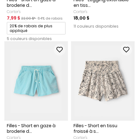
broderie d...
en tiss...
Carter's
Carter's
Prix de solde
Prix ​​de détail suggéré par le fabricant
Pourcentage de rabais
7,99 $
18,00 $
22,00 $*
64% de rabais
Promotions
20% de rabais de plus
11 couleurs disponibles
appliqué
5 couleurs disponibles
Filles - Short en gaze à
Filles - Short en tissu
broderie d...
froissé à s...
Carter's
Carter's