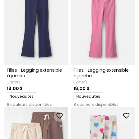
Filles - Legging extensible
Filles - Legging extensible
à jambe...
à jambe...
Carter's
Carter's
18,00 $
18,00 $
Promotions
Promotions
Nouveautés
Nouveautés
8 couleurs disponibles
8 couleurs disponibles