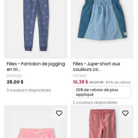
Filles - Pantalon de jogging
Filles - Jupe-short aux
en tri...
couleurs co...
OshKosh
Carter's
Prix de solde
Prix ​​de détail suggéré par l
Pourcentage de r
26,00 $
10,39 $
26,00 $*
60% de rabais
Promotions
20% de rabais de plus
3 couleurs disponibles
appliqué
2 couleurs disponibles