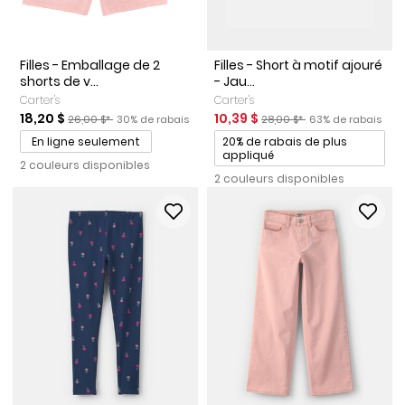
Filles - Emballage de 2
Filles - Short à motif ajouré
shorts de v...
- Jau...
Carter's
Carter's
Prix de solde
Prix ​​de détail suggéré par le fabricant
Pourcentage de rabais
Prix de solde
Prix ​​de détail suggéré par l
Pourcentage de ra
18,20 $
10,39 $
26,00 $*
30% de rabais
28,00 $*
63% de rabais
Promotions
En ligne seulement
20% de rabais de plus
appliqué
2 couleurs disponibles
2 couleurs disponibles