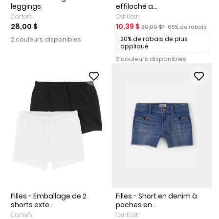
leggings
effiloché a...
Carter's
OshKosh
Prix de solde
Prix ​​de détail suggéré par l
Pourcentage de r
28,00 $
10,39 $
30,00 $*
65% de rabais
Promotions
20% de rabais de plus
2 couleurs disponibles
appliqué
2 couleurs disponibles
Filles - Emballage de 2
Filles - Short en denim à
shorts exte...
poches en...
Carter's
OshKosh