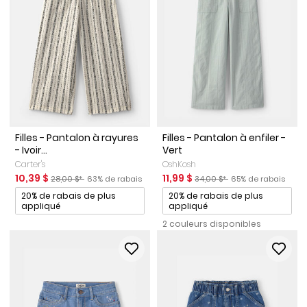
Filles - Pantalon à rayures
Filles - Pantalon à enfiler -
- Ivoir...
Vert
Carter's
OshKosh
Prix de solde
Prix ​​de détail suggéré par le fabricant
Pourcentage de rabais
Prix de solde
Prix ​​de détail suggéré par le
Pourcentage de ra
10,39 $
11,99 $
28,00 $*
63% de rabais
34,00 $*
65% de rabais
Promotions
Promotions
20% de rabais de plus
20% de rabais de plus
appliqué
appliqué
2 couleurs disponibles