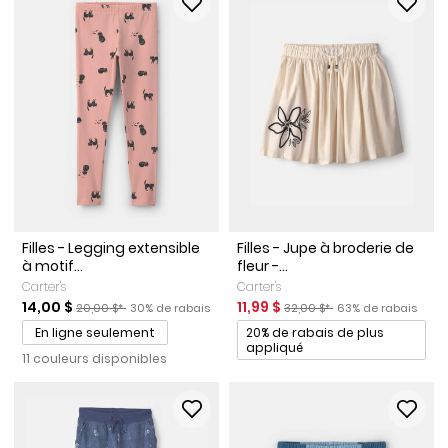
Filles - Legging extensible
Filles - Jupe à broderie de
à motif...
fleur -...
Carter's
Carter's
Prix de solde
Prix ​​de détail suggéré par le fabricant
Pourcentage de rabais
Prix de solde
Prix ​​de détail suggéré par le
Pourcentage de ra
14,00 $
11,99 $
20,00 $*
30% de rabais
32,00 $*
63% de rabais
Promotions
En ligne seulement
20% de rabais de plus
appliqué
11 couleurs disponibles