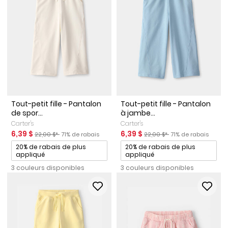
Tout-petit fille - Pantalon
Tout-petit fille - Pantalon
de spor...
à jambe...
Carter's
Carter's
Prix de solde
Prix ​​de détail suggéré par le fabricant
Pourcentage de rabais
Prix de solde
Prix ​​de détail suggéré par le 
Pourcentage de rab
6,39 $
6,39 $
22,00 $*
71% de rabais
22,00 $*
71% de rabais
Promotions
Promotions
20% de rabais de plus
20% de rabais de plus
appliqué
appliqué
3 couleurs disponibles
3 couleurs disponibles