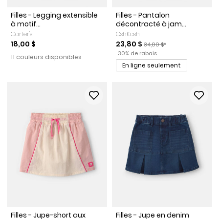
Filles - Legging extensible
Filles - Pantalon
à motif...
décontracté à jam...
Carter's
OshKosh
Prix de solde
Prix ​​de détail suggéré par 
18,00 $
23,80 $
34,00 $*
Pourcentage de rabais
30% de rabais
11 couleurs disponibles
En ligne seulement
Filles - Jupe-short aux
Filles - Jupe en denim