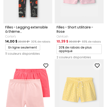
Filles - Legging extensible
Filles - Short utilitaire -
à thème...
Rose
Carter's
OshKosh
Prix de solde
Prix ​​de détail suggéré par le fabricant
Pourcentage de rabais
Prix de solde
Prix ​​de détail suggéré par l
Pourcentage de r
14,00 $
10,39 $
20,00 $*
30% de rabais
30,00 $*
65% de rabais
Promotions
En ligne seulement
20% de rabais de plus
appliqué
11 couleurs disponibles
2 couleurs disponibles