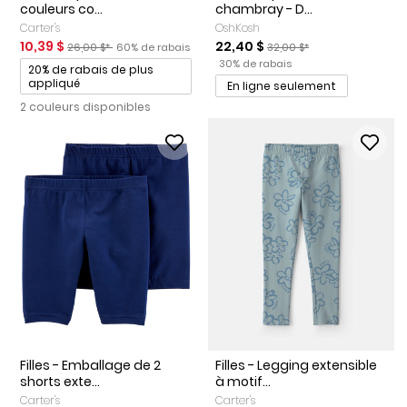
couleurs co...
chambray - D...
Carter's
OshKosh
Prix de solde
Prix ​​de détail suggéré par le fabricant
Pourcentage de rabais
Prix de solde
Prix ​​de détail suggéré par 
10,39 $
22,40 $
26,00 $*
60% de rabais
32,00 $*
Pourcentage de rabais
Promotions
30% de rabais
20% de rabais de plus
appliqué
En ligne seulement
2 couleurs disponibles
Filles - Emballage de 2
Filles - Legging extensible
shorts exte...
à motif...
Carter's
Carter's