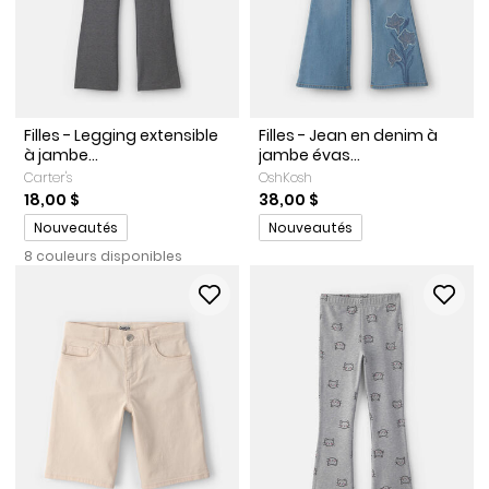
Filles - Legging extensible
Filles - Jean en denim à
à jambe...
jambe évas...
Carter's
OshKosh
18,00 $
38,00 $
Promotions
Promotions
Nouveautés
Nouveautés
8 couleurs disponibles