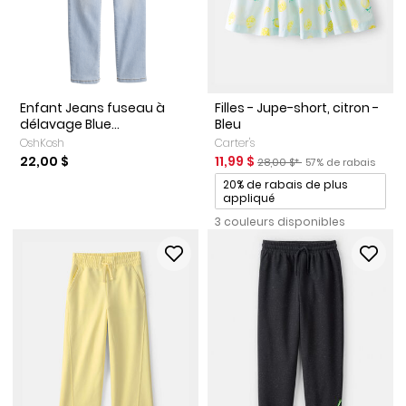
Enfant Jeans fuseau à
Filles - Jupe-short, citron -
délavage Blue...
Bleu
OshKosh
Carter's
Prix de solde
Prix ​​de détail suggéré par le
Pourcentage de ra
22,00 $
11,99 $
28,00 $*
57% de rabais
Promotions
20% de rabais de plus
appliqué
3 couleurs disponibles