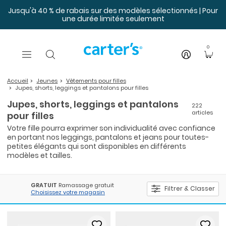
Sauter au contenu principal
Jusqu'à 40 % de rabais sur des modèles sélectionnés | Pour
une durée limitée seulement
0
Accueil
Jeunes
Vêtements pour filles
Jupes, shorts, leggings et pantalons pour filles
Jupes, shorts, leggings et pantalons
222
articles
pour filles
Votre fille pourra exprimer son individualité avec confiance
en portant nos leggings, pantalons et jeans pour toutes-
petites élégants qui sont disponibles en différents
modèles et tailles.
GRATUIT
Ramassage gratuit
Filtrer & Classer
Choisissez votre magasin