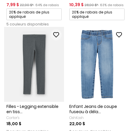
Prix de solde
Prix ​​de détail suggéré par le fabricant
Pourcentage de rabais
Prix de solde
Prix ​​de détail suggéré par l
Pourcentage de ra
7,99 $
10,39 $
22,00 $*
64% de rabais
28,00 $*
63% de rabais
Promotions
Promotions
20% de rabais de plus
20% de rabais de plus
appliqué
appliqué
5 couleurs disponibles
Filles - Legging extensible
Enfant Jeans de coupe
en tiss...
fuseau à déla...
Carter's
OshKosh
18,00 $
22,00 $