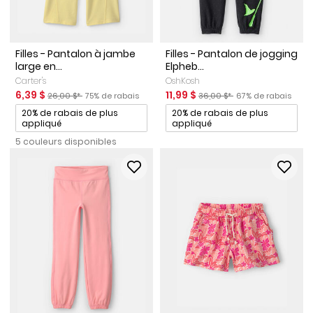
Filles - Pantalon à jambe
Filles - Pantalon de jogging
large en...
Elpheb...
Carter's
OshKosh
Prix de solde
Prix ​​de détail suggéré par le fabricant
Pourcentage de rabais
Prix de solde
Prix ​​de détail suggéré par le
Pourcentage de ra
6,39 $
11,99 $
26,00 $*
75% de rabais
36,00 $*
67% de rabais
Promotions
Promotions
20% de rabais de plus
20% de rabais de plus
appliqué
appliqué
5 couleurs disponibles