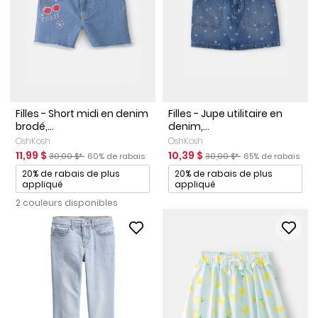
Filles - Short midi en denim
Filles - Jupe utilitaire en
brodé,...
denim,...
OshKosh
OshKosh
Prix de solde
Prix ​​de détail suggéré par le fabricant
Pourcentage de rabais
Prix de solde
Prix ​​de détail suggéré par l
Pourcentage de r
11,99 $
10,39 $
30,00 $*
60% de rabais
30,00 $*
65% de rabais
Promotions
Promotions
20% de rabais de plus
20% de rabais de plus
appliqué
appliqué
2 couleurs disponibles