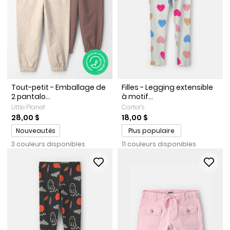
Tout-petit - Emballage de
Filles - Legging extensible
2 pantalo...
à motif...
Little Planet
Carter's
28,00 $
18,00 $
Promotions
Nouveautés
Plus populaire
3 couleurs disponibles
11 couleurs disponibles