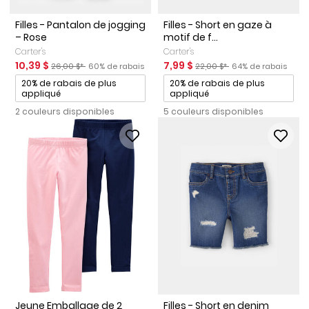
Filles - Pantalon de jogging
Filles - Short en gaze à
– Rose
motif de f...
Carter's
Carter's
Prix de solde
Prix ​​de détail suggéré par le fabricant
Pourcentage de rabais
Prix de solde
Prix ​​de détail suggéré par le 
Pourcentage de rab
10,39 $
7,99 $
26,00 $*
60% de rabais
22,00 $*
64% de rabais
Promotions
Promotions
20% de rabais de plus
20% de rabais de plus
appliqué
appliqué
2 couleurs disponibles
5 couleurs disponibles
Jeune Emballage de 2
Filles - Short en denim