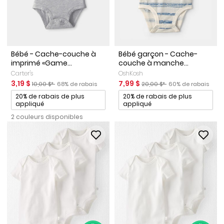
Bébé - Cache-couche à
Bébé garçon - Cache-
imprimé «Game...
couche à manche...
Carter's
OshKosh
Prix de solde
Prix ​​de détail suggéré par le fabricant
Pourcentage de rabais
Prix de solde
Prix ​​de détail suggéré par le 
Pourcentage de ra
3,19 $
7,99 $
10,00 $*
68% de rabais
20,00 $*
60% de rabais
Promotions
Promotions
20% de rabais de plus
20% de rabais de plus
appliqué
appliqué
2 couleurs disponibles