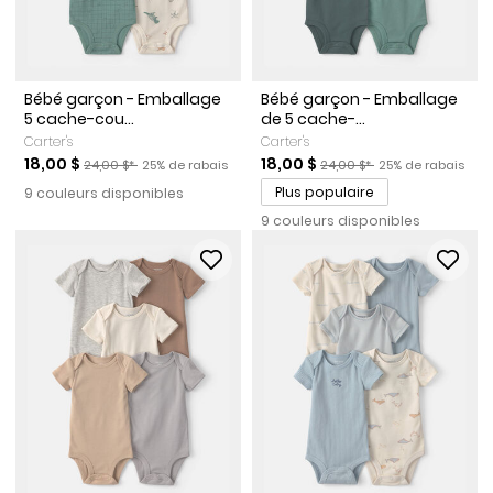
Bébé garçon - Emballage
Bébé garçon - Emballage
5 cache-cou...
de 5 cache-...
Carter's
Carter's
Prix de solde
Prix ​​de détail suggéré par le fabricant
Pourcentage de rabais
Prix de solde
Prix ​​de détail suggéré par l
Pourcentage de r
18,00 $
18,00 $
24,00 $*
25% de rabais
24,00 $*
25% de rabais
Plus populaire
9 couleurs disponibles
9 couleurs disponibles