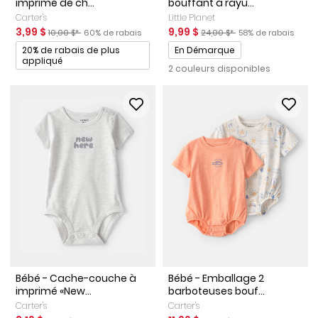
imprimé de ch...
bouffant à rayu...
Carter's
Little Planet
Prix de solde
Prix ​​de détail suggéré par le fabricant
Pourcentage de rabais
Prix de solde
Prix ​​de détail suggéré par le 
Pourcentage de rab
3,99 $
9,99 $
10,00 $*
60% de rabais
24,00 $*
58% de rabais
Promotions
Promotions
20% de rabais de plus
En Démarque
appliqué
2 couleurs disponibles
Bébé - Cache-couche à
Bébé - Emballage 2
imprimé «New...
barboteuses bouf...
Carter's
Carter's