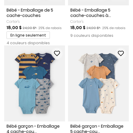
Bébé - Emballage de 5
Bébé - Emballage 5
cache-couches
cache-couches à...
Carter's
Carter's
Prix de solde
Prix ​​de détail suggéré par le fabricant
Pourcentage de rabais
Prix de solde
Prix ​​de détail suggéré par l
Pourcentage de r
18,00 $
18,00 $
24,00 $*
25% de rabais
24,00 $*
25% de rabais
En ligne seulement
9 couleurs disponibles
4 couleurs disponibles
Bébé garçon - Emballage
Bébé garçon - Emballage
4 cache-cou...
5 cache-cou...