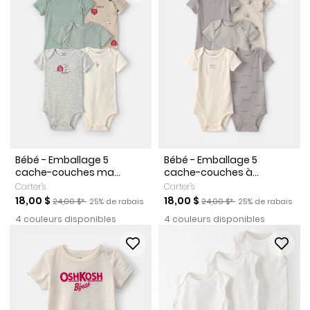
Bébé - Emballage 5
Bébé - Emballage 5
cache-couches ma...
cache-couches à...
Carter's
Carter's
Prix de solde
Prix ​​de détail suggéré par le fabricant
Pourcentage de rabais
Prix de solde
Prix ​​de détail suggéré par l
Pourcentage de r
18,00 $
18,00 $
24,00 $*
25% de rabais
24,00 $*
25% de rabais
4 couleurs disponibles
4 couleurs disponibles