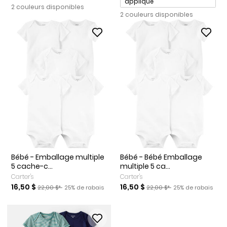
appliqué
2 couleurs disponibles
2 couleurs disponibles
Bébé - Emballage multiple
Bébé - Bébé Emballage
5 cache-c...
multiple 5 ca...
Carter's
Carter's
Prix de solde
Prix ​​de détail suggéré par le fabricant
Pourcentage de rabais
Prix de solde
Prix ​​de détail suggéré par l
Pourcentage de ra
16,50 $
16,50 $
22,00 $*
25% de rabais
22,00 $*
25% de rabais