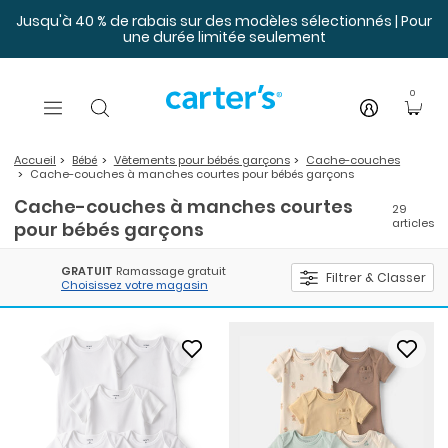
Sauter au contenu principal
Jusqu'à 40 % de rabais sur des modèles sélectionnés | Pour
une durée limitée seulement
0
Accueil
Bébé
Vêtements pour bébés garçons
Cache-couches
Cache-couches à manches courtes pour bébés garçons
Cache-couches à manches courtes
29
articles
pour bébés garçons
GRATUIT
Ramassage gratuit
Filtrer & Classer
Choisissez votre magasin