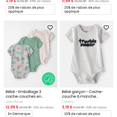
Prix de solde
Prix ​​de détail suggéré par le fabricant
Pourcentage de rabais
Prix de solde
Prix ​​de détail suggéré par le
Pourcentage de ra
3,19 $
11,99 $
10,00 $*
68% de rabais
22,00 $*
46% de rabais
Promotions
Promotions
20% de rabais de plus
20% de rabais de plus
appliqué
appliqué
Bébé - Emballage 3
Bébé garçon - Cache-
cache-couches en...
couche à manche...
Little Planet
Carter's
Prix de solde
Prix ​​de détail suggéré par le fabricant
Pourcentage de rabais
Prix de solde
Prix ​​de détail suggéré par le 
Pourcentage de raba
12,99 $
3,19 $
20,00 $*
35% de rabais
10,00 $*
68% de rabais
Promotions
Promotions
En Démarque
20% de rabais de plus