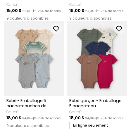
Carter's
Carter's
Prix de solde
Prix ​​de détail suggéré par le fabricant
Pourcentage de rabais
Prix de solde
Prix ​​de détail suggéré par l
Pourcentage de r
18,00 $
18,00 $
24,00 $*
25% de rabais
24,00 $*
25% de rabais
9 couleurs disponibles
9 couleurs disponibles
Bébé - Emballage 5
Bébé garçon - Emballage
cache-couches de...
5 cache-cou...
Carter's
Carter's
Prix de solde
Prix ​​de détail suggéré par le fabricant
Pourcentage de rabais
Prix de solde
Prix ​​de détail suggéré par l
Pourcentage de r
18,00 $
18,00 $
24,00 $*
25% de rabais
24,00 $*
25% de rabais
En ligne seulement
9 couleurs disponibles