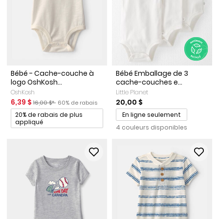
Bébé - Cache-couche à
Bébé Emballage de 3
logo OshKosh...
cache-couches e...
OshKosh
Little Planet
Prix de solde
Prix ​​de détail suggéré par le fabricant
Pourcentage de rabais
6,39 $
20,00 $
16,00 $*
60% de rabais
Promotions
20% de rabais de plus
En ligne seulement
appliqué
4 couleurs disponibles