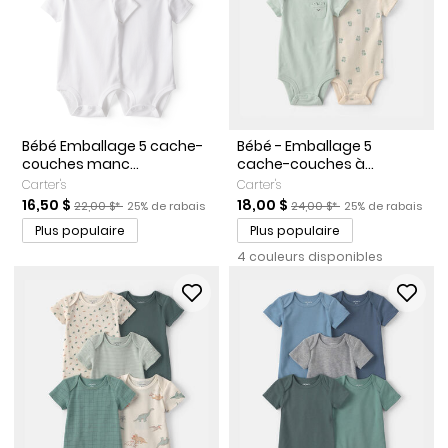
Bébé Emballage 5 cache-
Bébé - Emballage 5
couches manc...
cache-couches à...
Carter's
Carter's
Prix de solde
Prix ​​de détail suggéré par le fabricant
Pourcentage de rabais
Prix de solde
Prix ​​de détail suggéré par l
Pourcentage de r
16,50 $
18,00 $
22,00 $*
25% de rabais
24,00 $*
25% de rabais
Plus populaire
Plus populaire
4 couleurs disponibles