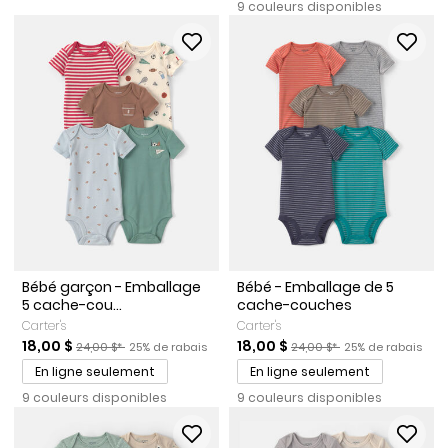
9 couleurs disponibles
Bébé garçon - Emballage
Bébé - Emballage de 5
5 cache-cou...
cache-couches
Carter's
Carter's
Prix de solde
Prix ​​de détail suggéré par le fabricant
Pourcentage de rabais
Prix de solde
Prix ​​de détail suggéré par l
Pourcentage de r
18,00 $
18,00 $
24,00 $*
25% de rabais
24,00 $*
25% de rabais
En ligne seulement
En ligne seulement
9 couleurs disponibles
9 couleurs disponibles