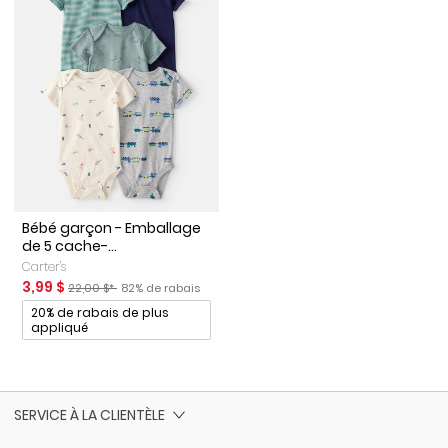
Bébé garçon - Emballage
de 5 cache-...
Carter's
Prix de solde
Prix ​​de détail suggéré par le fabricant
Pourcentage de rabais
3,99 $
22,00 $*
82% de rabais
Promotions
20% de rabais de plus
appliqué
SERVICE À LA CLIENTÈLE