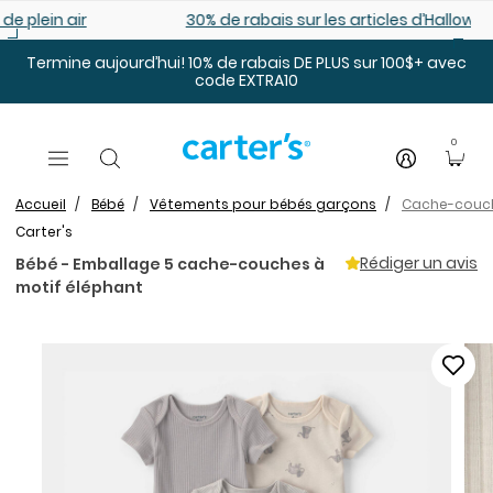
Sauter au contenu principal
30% de rabais sur les articles d’Halloween
Termine aujourd’hui! 10% de rabais DE PLUS sur 100$+ avec
code EXTRA10
0
Accueil
Bébé
Vêtements pour bébés garçons
Cache-couc
Carter's
Rédiger un avis
Bébé - Emballage 5 cache-couches à
motif éléphant