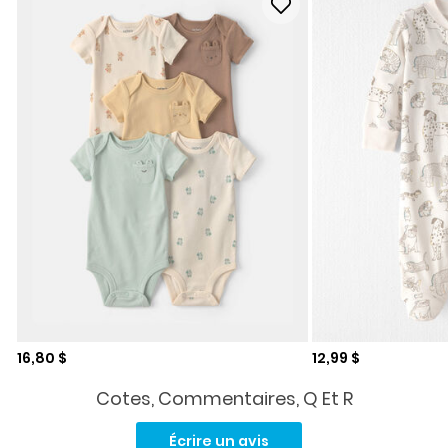
Prix de solde
Prix de solde
16,80 $
12,99 $
Cotes, Commentaires, Q Et R
Aucune
cote
Écrire un avis
pour