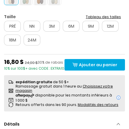
Taille
Tableau des tailles
PRÉ
NN
3M
6M
9M
12M
18M
24M
Prix de solde
16,80 $
Pourcentage de rabais
Prix ​​de détail suggéré par le fabricant
30% de rabais
24,00 $
Ajouter au panier
10% sur 100$+ avec CODE : EXTRA10
expédition gratuite
de 50 $+
Ramassage gratuit dans 1 heure au
Choisissez votre
magasin
i
Retours offerts dans les 90 jours.
Modalités des retours
Détails