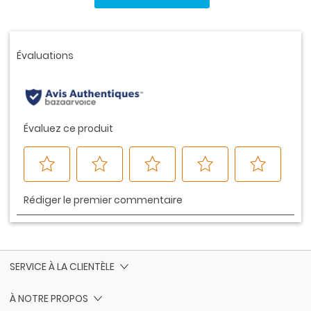
ce
produit.
Lien
vers
la
même
page.
SERVICE À LA CLIENTÈLE
À NOTRE PROPOS