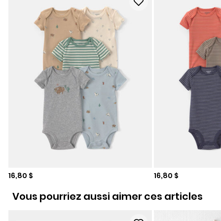
Prix de solde
Prix de solde
16,80 $
16,80 $
Vous pourriez aussi aimer ces articles