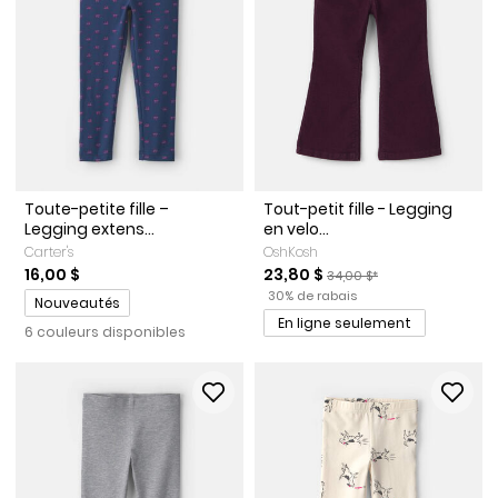
Toute-petite fille –
Tout-petit fille - Legging
Legging extens...
en velo...
Carter's
OshKosh
Prix de solde
Prix ​​de détail suggéré par 
16,00 $
23,80 $
34,00 $*
Pourcentage de rabais
Promotions
30% de rabais
Nouveautés
En ligne seulement
6 couleurs disponibles