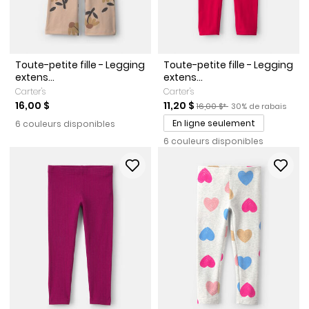
Toute-petite fille - Legging
Toute-petite fille - Legging
extens...
extens...
Carter's
Carter's
Prix de solde
Prix ​​de détail suggéré par le
Pourcentage de rab
16,00 $
11,20 $
16,00 $*
30% de rabais
En ligne seulement
6 couleurs disponibles
6 couleurs disponibles