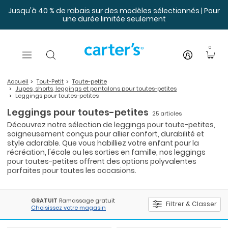
Sauter au contenu principal
Jusqu'à 40 % de rabais sur des modèles sélectionnés | Pour
une durée limitée seulement
0
Accueil
Tout-Petit
Toute-petite
Jupes, shorts, leggings et pantalons pour toutes-petites
Leggings pour toutes-petites
Leggings pour toutes-petites
25 articles
Découvrez notre sélection de leggings pour toute-petites,
soigneusement conçus pour allier confort, durabilité et
style adorable. Que vous habilliez votre enfant pour la
récréation, l'école ou les sorties en famille, nos leggings
pour toutes-petites offrent des options polyvalentes
parfaites pour toutes les occasions.
GRATUIT
Ramassage gratuit
Filtrer & Classer
Choisissez votre magasin