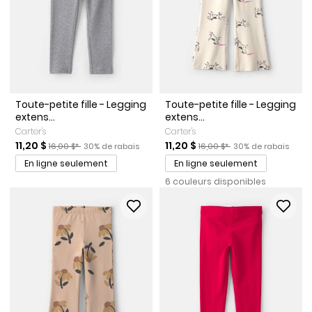
Toute-petite fille - Legging
Toute-petite fille - Legging
extens...
extens...
Carter's
Carter's
Prix de solde
Prix ​​de détail suggéré par le fabricant
Pourcentage de rabais
Prix de solde
Prix ​​de détail suggéré par le
Pourcentage de rab
11,20 $
11,20 $
16,00 $*
30% de rabais
16,00 $*
30% de rabais
En ligne seulement
En ligne seulement
6 couleurs disponibles