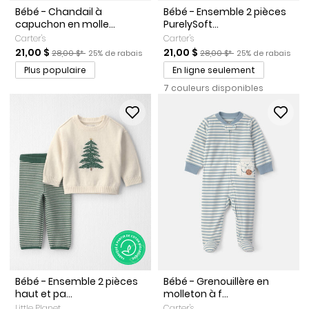
Bébé - Chandail à
Bébé - Ensemble 2 pièces
capuchon en molle...
PurelySoft...
Carter's
Carter's
Prix de solde
Prix ​​de détail suggéré par le fabricant
Pourcentage de rabais
Prix de solde
Prix ​​de détail suggéré par l
Pourcentage de r
21,00 $
21,00 $
28,00 $*
25% de rabais
28,00 $*
25% de rabais
Plus populaire
En ligne seulement
7 couleurs disponibles
Bébé - Ensemble 2 pièces
Bébé - Grenouillère en
haut et pa...
molleton à f...
Little Planet
Carter's