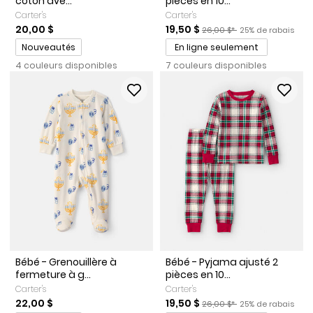
coton ave...
pièces en 10...
Carter's
Carter's
Prix de solde
Prix ​​de détail suggéré par l
Pourcentage de r
20,00 $
19,50 $
26,00 $*
25% de rabais
Promotions
Nouveautés
En ligne seulement
4 couleurs disponibles
7 couleurs disponibles
Bébé - Grenouillère à
Bébé - Pyjama ajusté 2
fermeture à g...
pièces en 10...
Carter's
Carter's
Prix de solde
Prix ​​de détail suggéré par l
Pourcentage de r
22,00 $
19,50 $
26,00 $*
25% de rabais