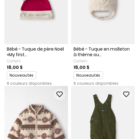
Bébé - Tuque de père Noël
Bébé - Tuque en molleton
«My first...
à thème ou...
Carter's
Carter's
18,00 $
18,00 $
Promotions
Promotions
Nouveautés
Nouveautés
6 couleurs disponibles
6 couleurs disponibles