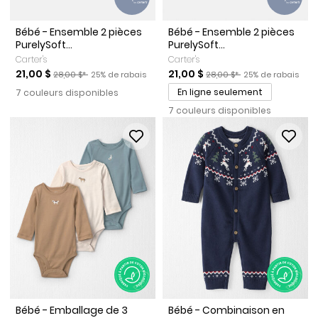
Bébé - Ensemble 2 pièces
Bébé - Ensemble 2 pièces
PurelySoft...
PurelySoft...
Carter's
Carter's
Prix de solde
Prix ​​de détail suggéré par le fabricant
Pourcentage de rabais
Prix de solde
Prix ​​de détail suggéré par l
Pourcentage de r
21,00 $
21,00 $
28,00 $*
25% de rabais
28,00 $*
25% de rabais
En ligne seulement
7 couleurs disponibles
7 couleurs disponibles
Bébé - Emballage de 3
Bébé - Combinaison en