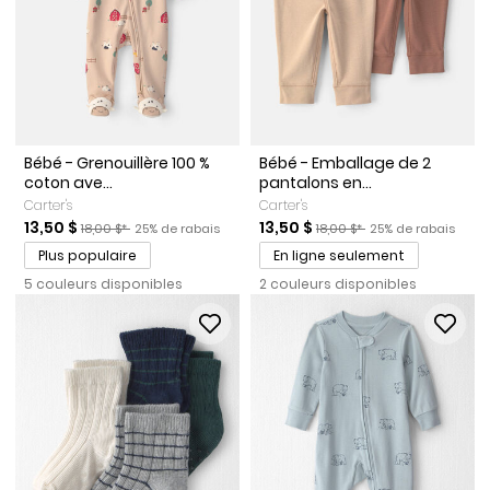
Bébé - Grenouillère 100 %
Bébé - Emballage de 2
coton ave...
pantalons en...
Carter's
Carter's
Prix de solde
Prix ​​de détail suggéré par le fabricant
Pourcentage de rabais
Prix de solde
Prix ​​de détail suggéré par l
Pourcentage de ra
13,50 $
13,50 $
18,00 $*
25% de rabais
18,00 $*
25% de rabais
Plus populaire
En ligne seulement
5 couleurs disponibles
2 couleurs disponibles