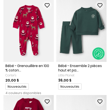
Bébé - Grenouillère en 100
Bébé - Ensemble 2 pièces
% coton...
haut et pa...
Carter's
Little Planet
20,00 $
36,00 $
Promotions
Promotions
Nouveautés
Nouveautés
4 couleurs disponibles