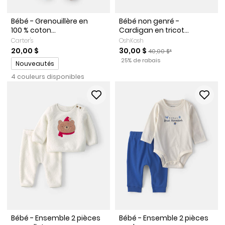
Bébé - Grenouillère en
Bébé non genré -
100 % coton...
Cardigan en tricot...
Carter's
OshKosh
Prix de solde
Prix ​​de détail suggéré par 
20,00 $
30,00 $
40,00 $*
Pourcentage de rabais
Promotions
25% de rabais
Nouveautés
4 couleurs disponibles
Bébé - Ensemble 2 pièces
Bébé - Ensemble 2 pièces