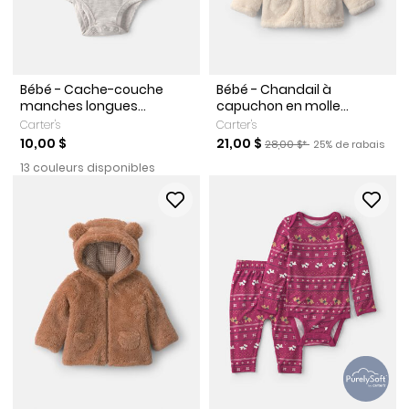
Bébé - Cache-couche
Bébé - Chandail à
manches longues...
capuchon en molle...
Carter's
Carter's
Prix de solde
Prix ​​de détail suggéré par l
Pourcentage de r
10,00 $
21,00 $
28,00 $*
25% de rabais
13 couleurs disponibles