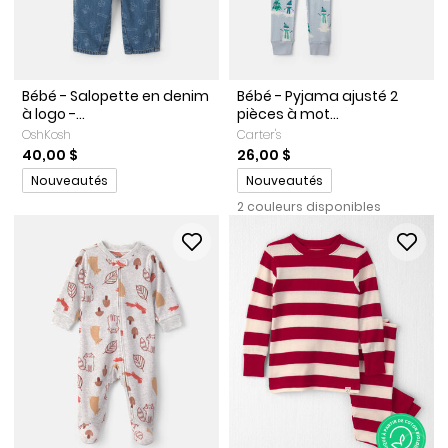
Bébé - Salopette en denim
Bébé - Pyjama ajusté 2
à logo -...
pièces à mot...
OshKosh
Carter's
40,00 $
26,00 $
Promotions
Promotions
Nouveautés
Nouveautés
2 couleurs disponibles