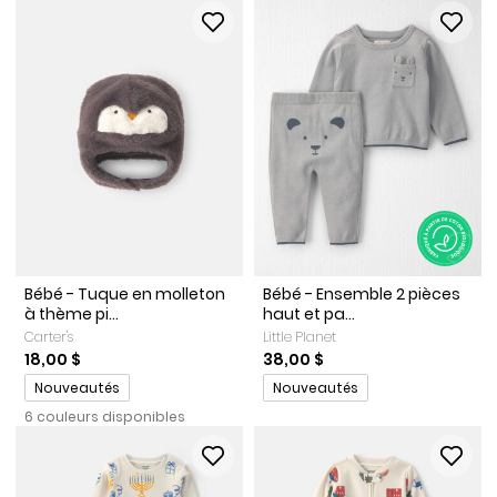
Bébé - Tuque en molleton
Bébé - Ensemble 2 pièces
à thème pi...
haut et pa...
Carter's
Little Planet
18,00 $
38,00 $
Promotions
Promotions
Nouveautés
Nouveautés
6 couleurs disponibles