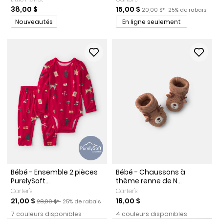
Prix de solde
Prix ​​de détail suggéré par l
Pourcentage de r
38,00 $
15,00 $
20,00 $*
25% de rabais
Promotions
Nouveautés
En ligne seulement
Bébé - Ensemble 2 pièces
Bébé - Chaussons à
PurelySoft...
thème renne de N...
Carter's
Carter's
Prix de solde
Prix ​​de détail suggéré par le fabricant
Pourcentage de rabais
21,00 $
16,00 $
28,00 $*
25% de rabais
7 couleurs disponibles
4 couleurs disponibles