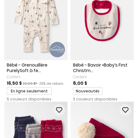
Bébé - Grenouillère
Bébé - Bavoir «Baby’s First
PurelySoft à fe...
Christm...
Carter's
Carter's
Prix de solde
Prix ​​de détail suggéré par le fabricant
Pourcentage de rabais
16,50 $
8,00 $
22,00 $*
25% de rabais
Promotions
En ligne seulement
Nouveautés
5 couleurs disponibles
3 couleurs disponibles