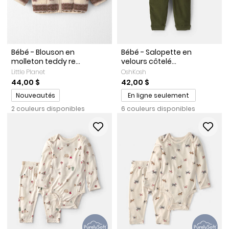
Bébé - Blouson en
Bébé - Salopette en
molleton teddy re...
velours côtelé...
Little Planet
OshKosh
44,00 $
42,00 $
Promotions
Nouveautés
En ligne seulement
2 couleurs disponibles
6 couleurs disponibles