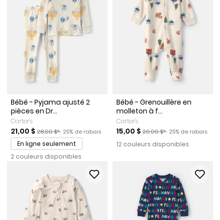
Bébé - Pyjama ajusté 2
Bébé - Grenouillère en
pièces en Dr...
molleton à f...
Carter's
Carter's
Prix de solde
Prix ​​de détail suggéré par le fabricant
Pourcentage de rabais
Prix de solde
Prix ​​de détail suggéré par l
Pourcentage de r
21,00 $
15,00 $
28,00 $*
25% de rabais
20,00 $*
25% de rabais
En ligne seulement
12 couleurs disponibles
2 couleurs disponibles