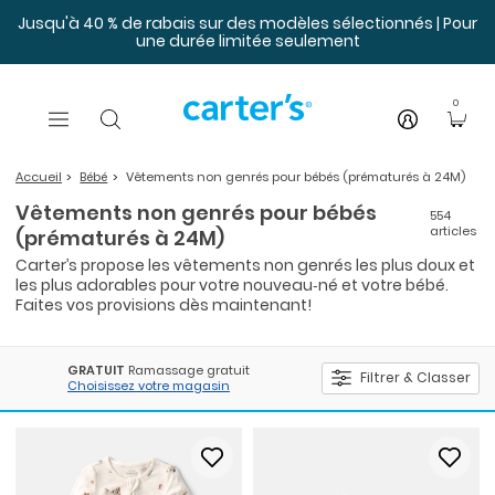
Sauter au contenu principal
Jusqu'à 40 % de rabais sur des modèles sélectionnés | Pour
une durée limitée seulement
0
Accueil
Bébé
Vêtements non genrés pour bébés (prématurés à 24M)
Vêtements non genrés pour bébés
554
articles
(prématurés à 24M)
Carter’s propose les vêtements non genrés les plus doux et
les plus adorables pour votre nouveau‑né et votre bébé.
Faites vos provisions dès maintenant!
GRATUIT
Ramassage gratuit
Filtrer & Classer
Choisissez votre magasin