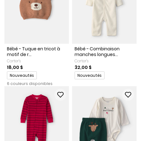
Bébé - Tuque en tricot à
Bébé - Combinaison
motif de r...
manches longues...
Carter's
Carter's
18,00 $
32,00 $
Promotions
Promotions
Nouveautés
Nouveautés
6 couleurs disponibles