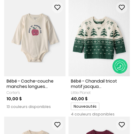
Bébé - Cache-couche
Bébé - Chandail tricot
manches longues...
motif jacqua...
Carter's
Little Planet
10,00 $
40,00 $
Promotions
Nouveautés
13 couleurs disponibles
4 couleurs disponibles