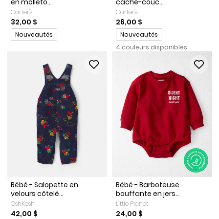
en molleto...
cache-couc...
Carter's
Carter's
32,00 $
26,00 $
Promotions
Promotions
Nouveautés
Nouveautés
4 couleurs disponibles
Bébé - Salopette en
Bébé - Barboteuse
velours côtelé...
bouffante en jers...
OshKosh
Little Planet
42,00 $
24,00 $