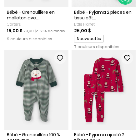
Bébé - Grenouillère en
Bébé - Pyjama 2 pièces en
molleton ave...
tissu côt...
Carter's
Little Planet
Prix de solde
Prix ​​de détail suggéré par le fabricant
Pourcentage de rabais
15,00 $
26,00 $
20,00 $*
25% de rabais
Promotions
Nouveautés
9 couleurs disponibles
7 couleurs disponibles
Bébé - Grenouillère 100 %
Bébé - Pyjama ajusté 2