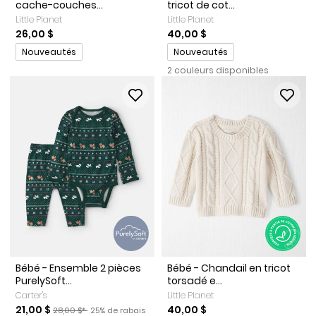
cache-couches...
tricot de cot...
Little Planet
Little Planet
26,00 $
40,00 $
Promotions
Promotions
Nouveautés
Nouveautés
2 couleurs disponibles
Bébé - Ensemble 2 pièces
Bébé - Chandail en tricot
PurelySoft...
torsadé e...
Carter's
Little Planet
Prix de solde
Prix ​​de détail suggéré par le fabricant
Pourcentage de rabais
21,00 $
40,00 $
28,00 $*
25% de rabais