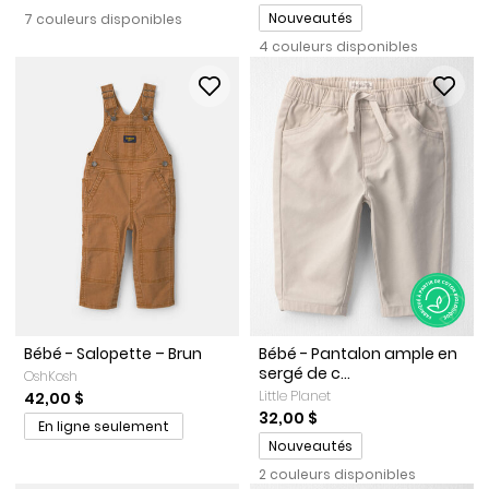
Promotions
Nouveautés
7 couleurs disponibles
4 couleurs disponibles
Bébé - Salopette – Brun
Bébé - Pantalon ample en
sergé de c...
OshKosh
Little Planet
42,00 $
32,00 $
En ligne seulement
Promotions
Nouveautés
2 couleurs disponibles