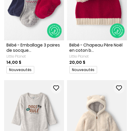
Bébé - Emballage 3 paires
Bébé - Chapeau Père Noël
de socque...
en coton b...
Little Planet
Little Planet
14,00 $
20,00 $
Promotions
Promotions
Nouveautés
Nouveautés