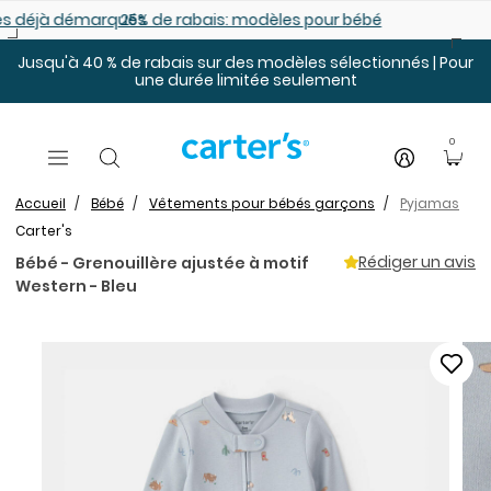
Sauter au contenu principal
es déjà démarqués
25% de rabais: modèles pour bébé
Jusqu'à 40 % de rabais sur des modèles sélectionnés | Pour
une durée limitée seulement
0
Accueil
Bébé
Vêtements pour bébés garçons
Pyjamas
Carter's
Rédiger un avis
Bébé - Grenouillère ajustée à motif
Western - Bleu