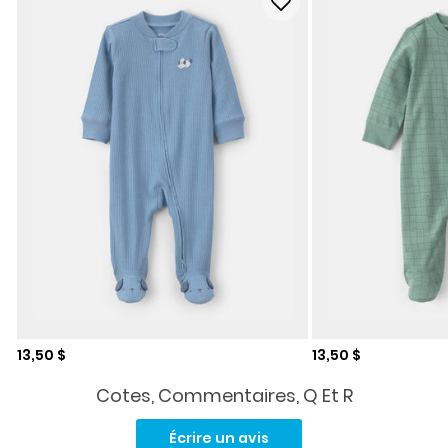
Prix de solde
Prix de solde
13,50 $
13,50 $
Cotes, Commentaires, Q Et R
Aucune
cote
Écrire un avis
pour