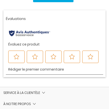
ce
produit.
Lien
vers
la
même
page.
SERVICE À LA CLIENTÈLE
À NOTRE PROPOS