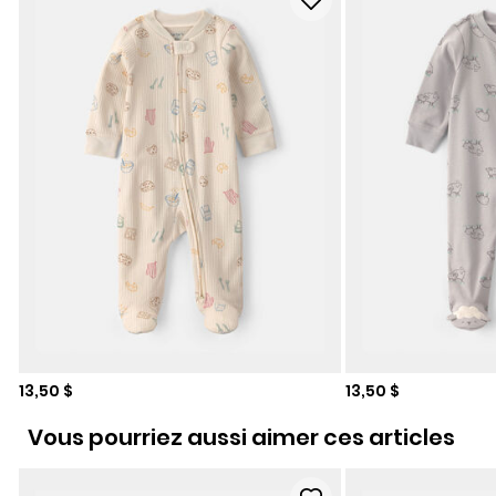
Prix de solde
Prix de solde
13,50 $
13,50 $
Vous pourriez aussi aimer ces articles