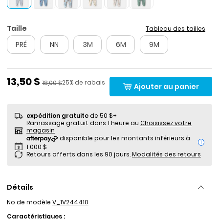
Taille
Tableau des tailles
PRÉ
NN
3M
6M
9M
Prix de solde
13,50 $
Pourcentage de rabais
Prix ​​de détail suggéré par le fabricant
25% de rabais
18,00 $
Ajouter au panier
expédition gratuite
de 50 $+
Ramassage gratuit dans 1 heure au
Choisissez votre
magasin
i
Retours offerts dans les 90 jours.
Modalités des retours
Détails
No de modèle
V_1V244410
Caractéristiques :