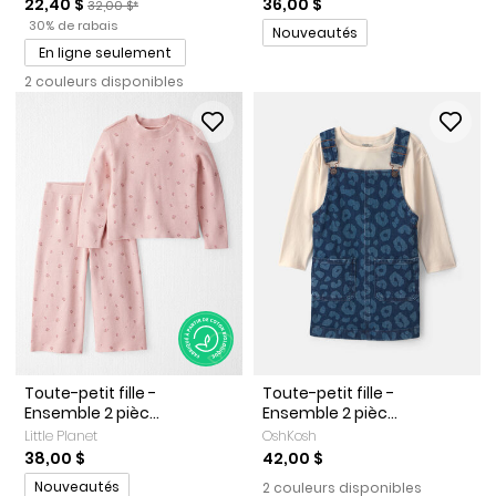
Prix de solde
Prix ​​de détail suggéré par le fabricant
22,40 $
36,00 $
32,00 $*
Pourcentage de rabais
30% de rabais
Promotions
Nouveautés
En ligne seulement
2 couleurs disponibles
Toute-petit fille -
Toute-petit fille -
Ensemble 2 pièc...
Ensemble 2 pièc...
Little Planet
OshKosh
38,00 $
42,00 $
Promotions
Nouveautés
2 couleurs disponibles