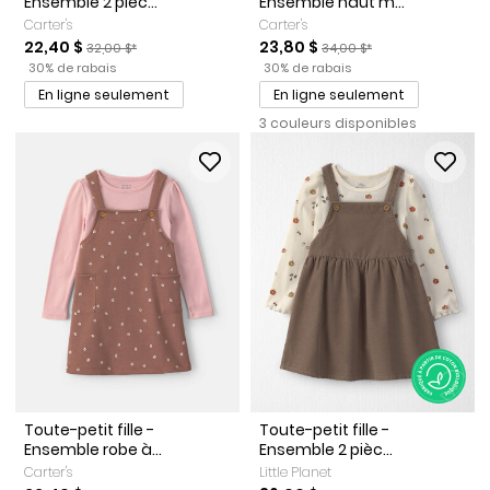
Ensemble 2 pièc...
Ensemble haut m...
Carter's
Carter's
Prix de solde
Prix ​​de détail suggéré par le fabricant
Prix de solde
Prix ​​de détail suggéré par 
22,40 $
23,80 $
32,00 $*
34,00 $*
Pourcentage de rabais
Pourcentage de rabais
30% de rabais
30% de rabais
En ligne seulement
En ligne seulement
3 couleurs disponibles
Toute-petit fille -
Toute-petit fille -
Ensemble robe à...
Ensemble 2 pièc...
Carter's
Little Planet