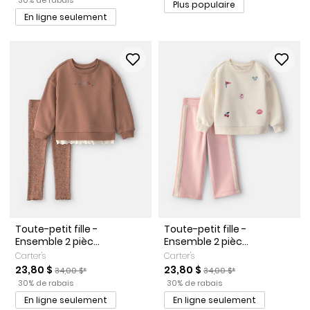
Plus populaire
En ligne seulement
Toute-petit fille -
Toute-petit fille -
Ensemble 2 pièc...
Ensemble 2 pièc...
Carter's
Carter's
Prix de solde
Prix ​​de détail suggéré par le fabricant
Prix de solde
Prix ​​de détail suggéré par 
23,80 $
23,80 $
34,00 $*
34,00 $*
Pourcentage de rabais
Pourcentage de rabais
30% de rabais
30% de rabais
En ligne seulement
En ligne seulement