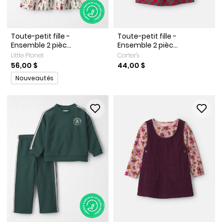
Toute-petit fille -
Toute-petit fille -
Ensemble 2 pièc...
Ensemble 2 pièc...
Little Planet
Carter's
56,00 $
44,00 $
Promotions
Nouveautés