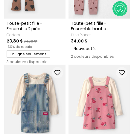
Toute-petit fille -
Toute-petit fille -
Ensemble 2 pièc...
Ensemble haut e...
Carter's
Little Planet
Prix de solde
Prix ​​de détail suggéré par le fabricant
23,80 $
34,00 $
34,00 $*
Pourcentage de rabais
30% de rabais
Promotions
Nouveautés
En ligne seulement
2 couleurs disponibles
3 couleurs disponibles