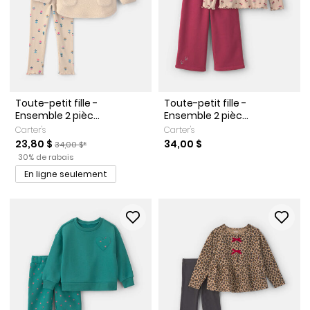
Toute-petit fille -
Toute-petit fille -
Ensemble 2 pièc...
Ensemble 2 pièc...
Carter's
Carter's
Prix de solde
Prix ​​de détail suggéré par le fabricant
23,80 $
34,00 $
34,00 $*
Pourcentage de rabais
30% de rabais
En ligne seulement