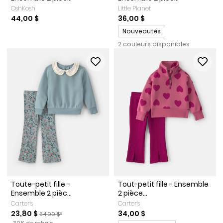
OshKosh
Little Planet
44,00 $
36,00 $
Promotions
Nouveautés
2 couleurs disponibles
Toute-petit fille -
Tout-petit fille - Ensemble
Ensemble 2 pièc...
2 pièce...
Carter's
Carter's
Prix de solde
Prix ​​de détail suggéré par le fabricant
23,80 $
34,00 $
34,00 $*
Pourcentage de rabais
30% de rabais