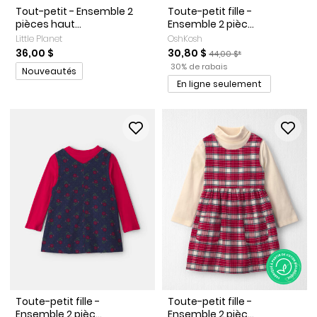
Tout-petit - Ensemble 2
Toute-petit fille -
pièces haut...
Ensemble 2 pièc...
Little Planet
OshKosh
Prix de solde
Prix ​​de détail suggéré par 
36,00 $
30,80 $
44,00 $*
Pourcentage de rabais
Promotions
30% de rabais
Nouveautés
En ligne seulement
Toute-petit fille -
Toute-petit fille -
Ensemble 2 pièc...
Ensemble 2 pièc...