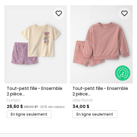
Tout-petit fille - Ensemble
Tout-petit fille - Ensemble
2 pièce...
2 pièce...
Carter's
Little Planet
Prix de solde
Prix ​​de détail suggéré par le fabricant
Pourcentage de rabais
26,60 $
34,00 $
38,00 $*
30% de rabais
En ligne seulement
En ligne seulement