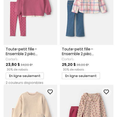
Toute-petit fille -
Toute-petit fille -
Ensemble 2 pièc...
Ensemble 2 pièc...
Carter's
Carter's
Prix de solde
Prix ​​de détail suggéré par le fabricant
Prix de solde
Prix ​​de détail suggéré par l
23,80 $
25,20 $
34,00 $*
36,00 $*
Pourcentage de rabais
Pourcentage de rabais
30% de rabais
30% de rabais
En ligne seulement
En ligne seulement
2 couleurs disponibles