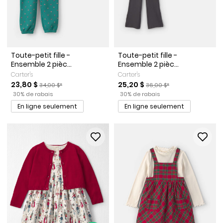
Toute-petit fille -
Toute-petit fille -
Ensemble 2 pièc...
Ensemble 2 pièc...
Carter's
Carter's
Prix de solde
Prix ​​de détail suggéré par le fabricant
Prix de solde
Prix ​​de détail suggéré par l
23,80 $
25,20 $
34,00 $*
36,00 $*
Pourcentage de rabais
Pourcentage de rabais
30% de rabais
30% de rabais
En ligne seulement
En ligne seulement