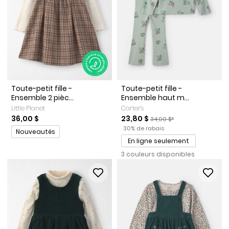
Toute-petit fille -
Toute-petit fille -
Ensemble 2 pièc...
Ensemble haut m...
Little Planet
Carter's
Prix de solde
Prix ​​de détail suggéré par 
36,00 $
23,80 $
34,00 $*
Pourcentage de rabais
Promotions
30% de rabais
Nouveautés
En ligne seulement
3 couleurs disponibles