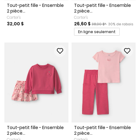
Tout-petit fille - Ensemble
Tout-petit fille - Ensemble
2 pièce...
2 pièce...
Carter's
Carter's
Prix de solde
Prix ​​de détail suggéré par l
Pourcentage de r
32,00 $
26,60 $
38,00 $*
30% de rabais
En ligne seulement
Tout-petit fille - Ensemble
Tout-petit fille - Ensemble
2 pièce...
2 pièce...
Carter's
Carter's