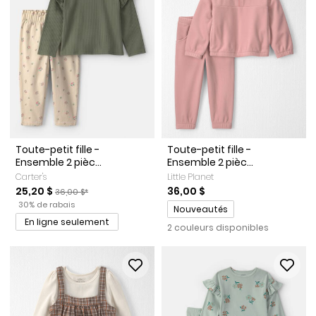
Toute-petit fille -
Toute-petit fille -
Ensemble 2 pièc...
Ensemble 2 pièc...
Carter's
Little Planet
Prix de solde
Prix ​​de détail suggéré par le fabricant
25,20 $
36,00 $
36,00 $*
Pourcentage de rabais
30% de rabais
Promotions
Nouveautés
En ligne seulement
2 couleurs disponibles