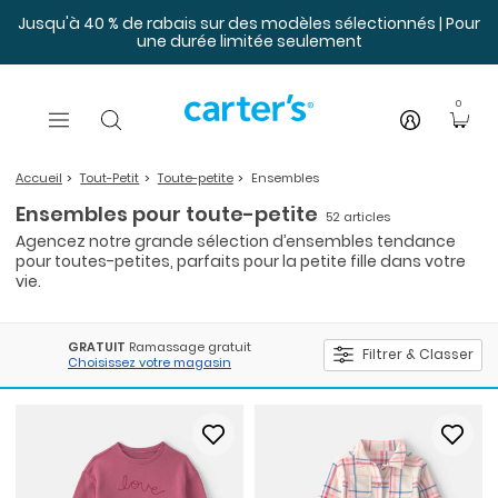
Sauter au contenu principal
Jusqu'à 40 % de rabais sur des modèles sélectionnés | Pour
une durée limitée seulement
0
Accueil
Tout-Petit
Toute-petite
Ensembles
Ensembles pour toute-petite
52 articles
Agencez notre grande sélection d’ensembles tendance
pour toutes-petites, parfaits pour la petite fille dans votre
vie.
GRATUIT
Ramassage gratuit
Filtrer & Classer
Choisissez votre magasin