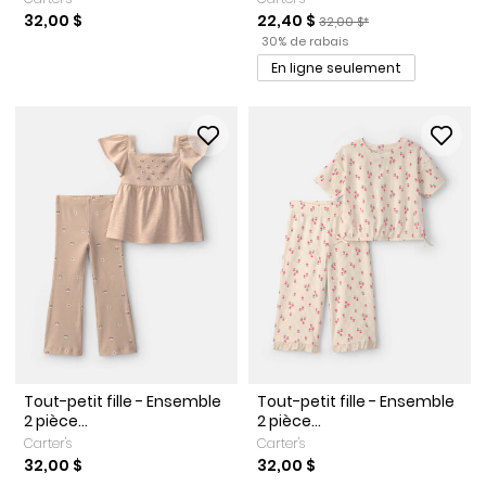
Prix de solde
Prix ​​de détail suggéré par 
32,00 $
22,40 $
32,00 $*
Pourcentage de rabais
30% de rabais
En ligne seulement
Tout-petit fille - Ensemble
Tout-petit fille - Ensemble
2 pièce...
2 pièce...
Carter's
Carter's
32,00 $
32,00 $