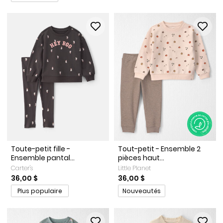
Toute-petit fille -
Tout-petit - Ensemble 2
Ensemble pantal...
pièces haut...
Carter's
Little Planet
36,00 $
36,00 $
Promotions
Plus populaire
Nouveautés