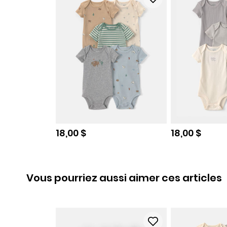
Prix de solde
Prix de sold
18,00 $
18,00 $
Vous pourriez aussi aimer ces articles