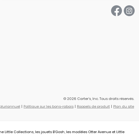
© 2026 Carter’s, Inc. Tous droits réservés.
 pluriannuel
Politique sur les bons-rabais
Rappels de produit
Plan du site
ittle Collections, les jouets B’Gosh, les modèles Otter Avenue et Little