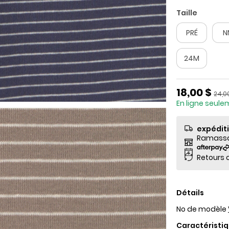
Taille
PRÉ
N
24M
Prix de so
18,00 $
Prix 
24,0
En ligne seul
expédit
Ramassag
Retours o
Détails
No de modèle
Caractéristiq