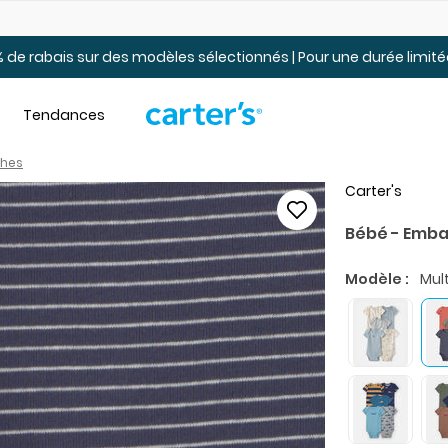
t.
Jusqu’à 40% de rabais pour jeunes. En ligne seulement.
 de rabais sur des modèles sélectionnés | Pour une durée limi
Tendances
hes
Carter's
Bébé - Emba
Modèle :
Mult