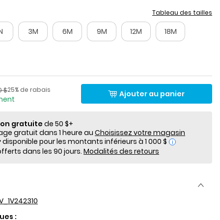
Tableau des tailles
N
3M
6M
9M
12M
18M
lde
Pourcentage de rabais
​​de détail suggéré par le fabricant
25% de rabais
0 $
Ajouter au panier
ement
ion gratuite
de 50 $+
e gratuit dans 1 heure au
Choisissez votre magasin
i
fferts dans les 90 jours.
Modalités des retours
V_1V242310
ues :