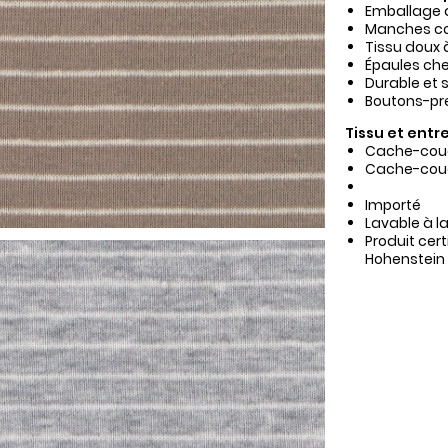
Emballage d
Manches cou
Tissu doux 
Épaules che
Durable et s
Boutons-pr
Tissu et entre
Cache-couch
Cache-couch
Importé
Lavable à l
Produit cer
Hohenstein