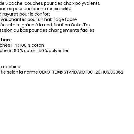
e 5 cache-couches pour des choix polyvalents
rtes pour une bonne respirabilité
à rayures pour le confort
vauchantes pour un habillage facile
écuritaire grâce à la certification Oeko‑Tex
ession au bas pour des changements faciles
tien :
es 1-4 : 100 % coton
e 5 : 60 % coton, 40 % polyester
a machine
tifié selon la norme OEKO-TEX® STANDARD 100 : 20.HUS.39362