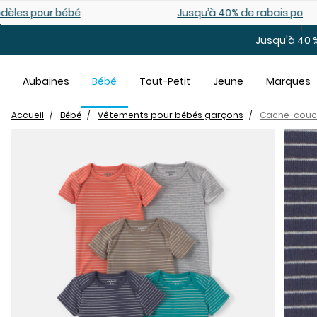
Sauter au contenu principal
Jusqu’à 40% de rabais pour tout-petits. En ligne seulemen
Jusqu'à 40 %
Aubaines
Bébé
Tout-Petit
Jeune
Marques
Accueil
Bébé
Vêtements pour bébés garçons
Cache-couc