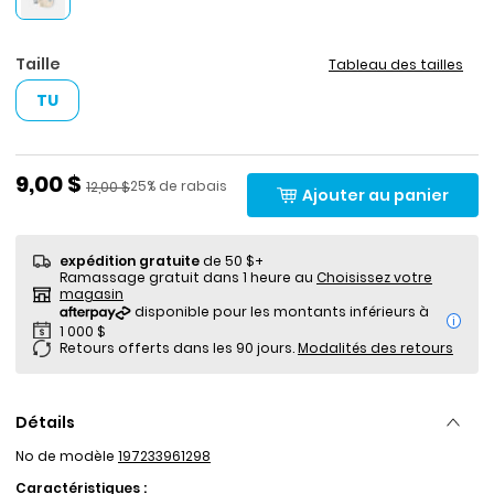
Taille
Tableau des tailles
TU
Prix de solde
9,00 $
Pourcentage de rabais
Prix ​​de détail suggéré par le fabricant
25% de rabais
12,00 $
Ajouter au panier
expédition gratuite
de 50 $+
Ramassage gratuit dans 1 heure au
Choisissez votre
magasin
i
Retours offerts dans les 90 jours.
Modalités des retours
Détails
No de modèle
197233961298
Caractéristiques :