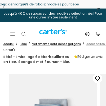
Sauter au contenu principal
es déjà démarqués
25% de rabais: modèles pour bébé
Jusqu'à 40 % de rabais sur des modèles sélectionnés | Pour
une durée limitée seulement
0
Accueil
Bébé
Vêtements pour bébés garçons
Accessoires 
Carter's
Rédiger un avis
Bébé - Emballage 6 débarbouillettes
en tissu éponge à motif ourson - Bleu