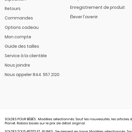
Enregistrement de produit
Retours
Élever l'avenir
Commandes
Options cadeau
Mon compte
Guide des tailles
Service à la clientèle
Nous joindre
Nous appeler 844. 557.2120
SOLDES POUR BÉBÉS : Modèles sélectionnés. Sauf les nouveautés. les articles d
Planet. Rabais basés sur le prix de détail original.
SOLDES TOUT-PETITS ET JEUNES : Seulement en ligne. Modèles sélectionnés. Sauf