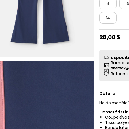
4
14
28,00 $
expédit
Ramassag
Retours o
Détails
No de modèle
Caractéristiq
Coupe évasé
Tissu polyes
Bande latér