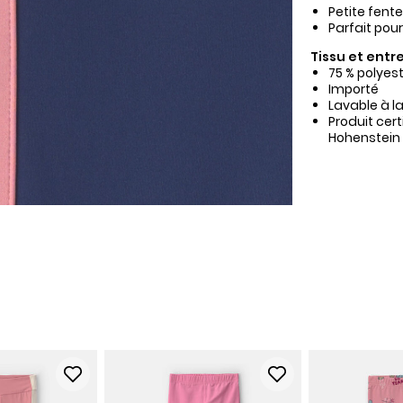
Petite fente
Parfait pou
Tissu et entre
75 % polyes
Importé
Lavable à l
Produit cer
Hohenstein