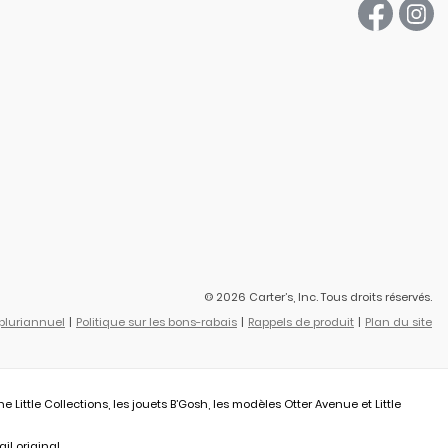
© 2026 Carter’s, Inc. Tous droits réservés.
 pluriannuel
Politique sur les bons-rabais
Rappels de produit
Plan du site
ittle Collections, les jouets B’Gosh, les modèles Otter Avenue et Little
il original.