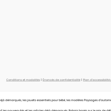
Conditions et modalités
Énoncés de confidentialité
Plan d'accessibilité
éjà démarqués, les jouets essentiels pour bébé, les modèles Paysages d'automne L
 les nouveautés et les articles déjà démarqués. Rabais basés sur le prix de déta