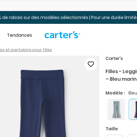
Jusqu’à 40% de rabais Soldes tout-petits et jeunes – En ligne
 de rabais sur des modèles sélectionnés | Pour une durée limi
Tendances
ngs et pantalons pour filles
Carter's
Filles - Leg
– Bleu mari
Modèle :
Ble
Taille