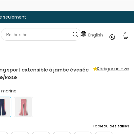
Faites le plein des essentiels pour la rentrée
20
tée seulement
0
English
Rédiger un avis
ging sport extensible à jambe évasée
ne/Rose
u marine
Tableau des tailles