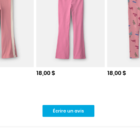
e
Prix de solde
Prix de sol
18,00 $
18,00 $
Écrire un avis