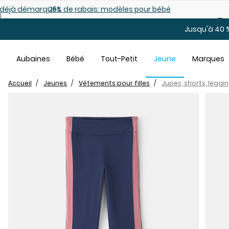
Sauter au contenu principal
es déjà démarqués
25% de rabais: modèles pour bébé
Jusqu'à 40 %
Aubaines
Bébé
Tout-Petit
Jeune
Marques
Accueil
Jeunes
Vêtements pour filles
Jupes, shorts, leggi