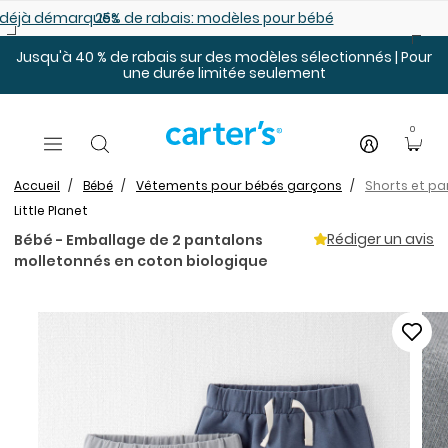
Sauter au contenu principal
es déjà démarqués
25% de rabais: modèles pour bébé
Jusqu'à 40 % de rabais sur des modèles sélectionnés | Pour
une durée limitée seulement
0
Accueil
Bébé
Vêtements pour bébés garçons
Shorts et p
Little Planet
Rédiger un avis
Bébé - Emballage de 2 pantalons
molletonnés en coton biologique