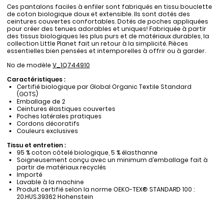
Ces pantalons faciles à enfiler sont fabriqués en tissu bouclette
de coton biologique doux et extensible. Ils sont dotés des
ceintures couvertes confortables. Dotés de poches appliquées
pour créer des tenues adorables et uniques! Fabriquée à partir
des tissus biologiques les plus purs et de matériaux durables, la
collection Little Planet fait un retour à la simplicité. Pièces
essentielles bien pensées et intemporelles à offrir ou à garder.
No de modèle
V_1Q744910
Caractéristiques :
Certifié biologique par Global Organic Textile Standard
(GOTS)
Emballage de 2
Ceintures élastiques couvertes
Poches latérales pratiques
Cordons décoratifs
Couleurs exclusives
Tissu et entretien :
95 % coton côtelé biologique, 5 % élasthanne
Soigneusement conçu avec un minimum d’emballage fait à
partir de matériaux recyclés
Importé
Lavable à la machine
Produit certifié selon la norme OEKO-TEX® STANDARD 100 :
20.HUS.39362 Hohenstein