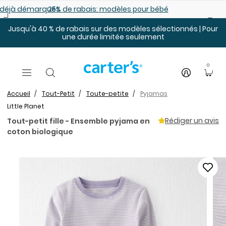
Sauter au contenu principal
es déjà démarqués
25% de rabais: modèles pour bébé
Jusqu'à 40 % de rabais sur des modèles sélectionnés | Pour
une durée limitée seulement
0
Accueil
Tout-Petit
Toute-petite
Pyjamas
Little Planet
Rédiger un avis
Tout-petit fille - Ensemble pyjama en
coton biologique