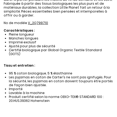
Fabriquée à partir des tissus biologiques les plus purs et de
matériaux durables, la collection Little Planet fait un retour à la
simplicité. Pièces essentielles bien pensées et intemporelles à
offrir ou à garder.
No de modèle
V_2Q799710
Caractéristiques :
Pleine longueur
Manches longues
Imprimé exclusif
Ajusté pour plus de sécurité
Certifié biologique par Global Organic Textile Standard
(GOTS)
Tissu et entretien :
95 % coton biologique, 5 % élasthanne
Les pyjamas en coton de Carter’s ne sont pas ignifugés. Pour
la sécurité, les pyjamas en coton doivent toujours être portés
de façon bien ajustée.
Importé
Lavable à la machine
Produit certifié selon la norme OEKO-TEX® STANDARD 100 :
20.HUS.39362 Hohenstein