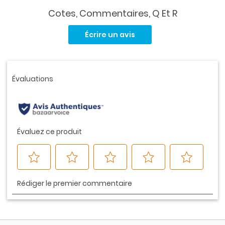
Cotes, Commentaires, Q Et R
Aucune
cote
Écrire un avis
pour
ce
produit.
Lien
vers
la
même
page.