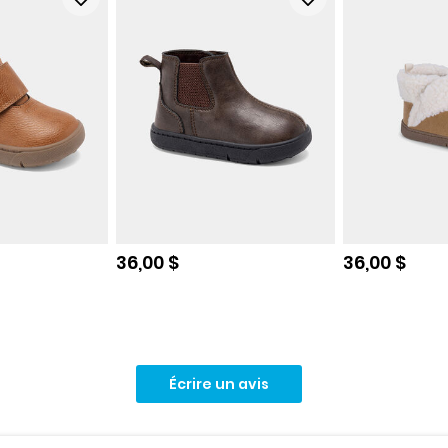
e
Prix de solde
Prix de sol
36,00 $
36,00 $
Écrire un avis