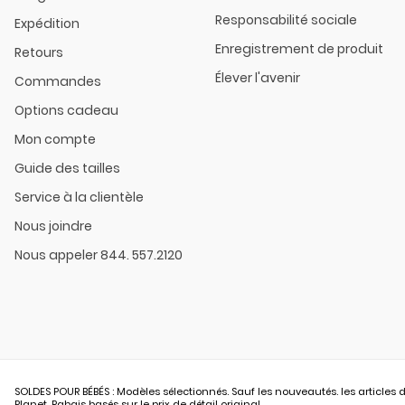
Responsabilité sociale
Expédition
Enregistrement de produit
Retours
Élever l'avenir
Commandes
Options cadeau
Mon compte
Guide des tailles
Service à la clientèle
Nous joindre
Nous appeler 844. 557.2120
SOLDES POUR BÉBÉS : Modèles sélectionnés. Sauf les nouveautés. les articles d
Planet. Rabais basés sur le prix de détail original.