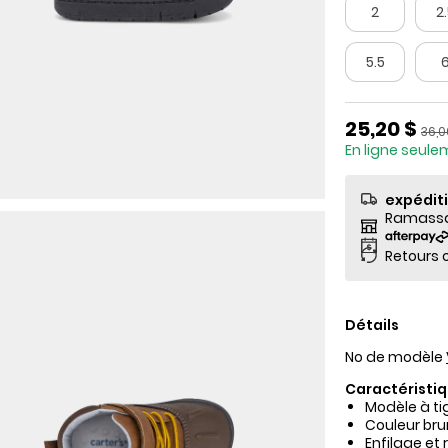
2
2
5.5
Prix de so
25,20 $
Prix
36,0
En ligne seul
expédit
Ramassag
Retours o
Détails
No de modèle
Caractéristiq
Modèle à tig
Couleur bru
Enfilage et 