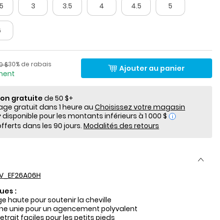
.5
3
3.5
4
4.5
5
6
lde
Pourcentage de rabais
 ​​de détail suggéré par le fabricant
30% de rabais
0 $
Ajouter au panier
ement
ion gratuite
de 50 $+
e gratuit dans 1 heure au
Choisissez votre magasin
i
fferts dans les 90 jours.
Modalités des retours
V_EF26A06H
ues :
e haute pour soutenir la cheville
ne unie pour un agencement polyvalent
retrait faciles pour les petits pieds