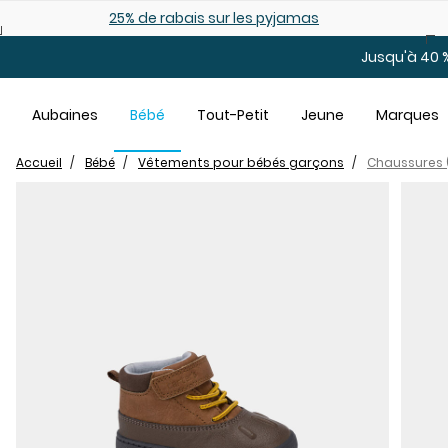
Sauter au contenu principal
25% de rabais: modèles pour bébé
Jusqu'à 40 %
Aubaines
Bébé
Tout-Petit
Jeune
Marques
Accueil
Bébé
Vêtements pour bébés garçons
Chaussures 