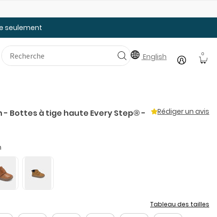
Faites le plein des essentiels pour la rentrée
tée seulement
0
English
Rédiger un avis
 - Bottes à tige haute Every Step® -
n
Tableau des tailles