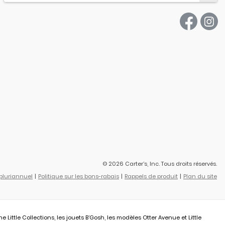
© 2026 Carter’s, Inc. Tous droits réservés.
 pluriannuel
Politique sur les bons-rabais
Rappels de produit
Plan du site
ittle Collections, les jouets B’Gosh, les modèles Otter Avenue et Little