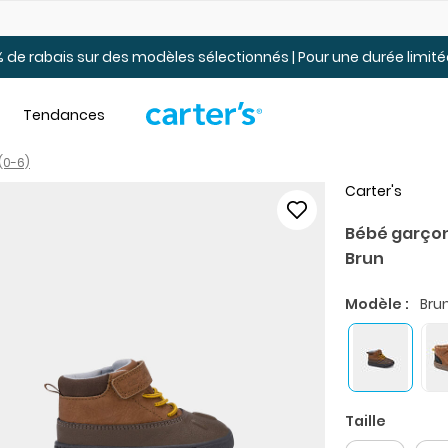
Jusqu’à 40% de rabais Soldes tout-petits et jeunes – En ligne
 de rabais sur des modèles sélectionnés | Pour une durée limi
Tendances
(0-6)
Carter's
Bébé garçon
Brun
Modèle :
Bru
Taille