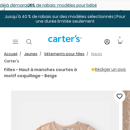
Sauter au contenu principal
es déjà démarqués
25% de rabais: modèles pour bébé
Jusqu'à 40 % de rabais sur des modèles sélectionnés | Pour
une durée limitée seulement
0
Accueil
Jeunes
Vêtements pour filles
Hauts
Carter's
Rédiger un avis
Filles - Haut à manches courtes à
motif coquillage - Beige