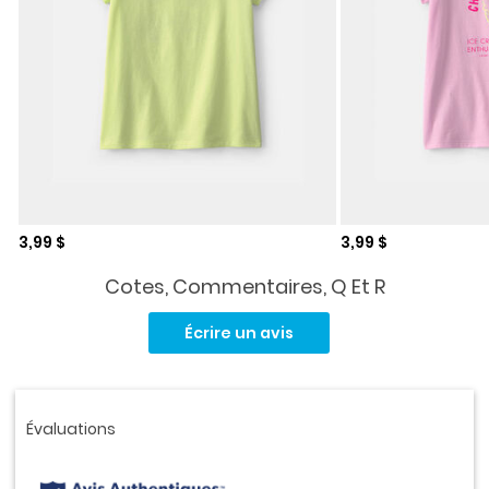
Prix de solde
Prix de solde
3,99 $
3,99 $
Cotes, Commentaires, Q Et R
Aucune
cote
Écrire un avis
pour
ce
produit.
Lien
vers
la
même
page.