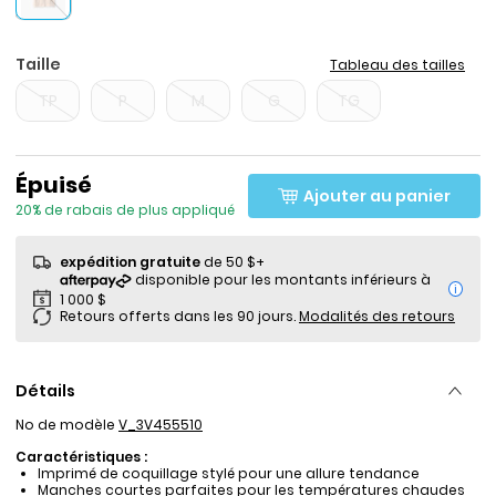
Taille
Tableau des tailles
TP
P
M
G
TG
Prix de solde
Épuisé
Ajouter au panier
20% de rabais de plus appliqué
expédition gratuite
de 50 $+
i
Retours offerts dans les 90 jours.
Modalités des retours
Détails
No de modèle
V_3V455510
Caractéristiques :
Imprimé de coquillage stylé pour une allure tendance
Manches courtes parfaites pour les températures chaudes