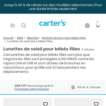
Sauter au contenu principal
Jusqu'à 40 % de rabais sur des modèles sélectionnés | Pour
une durée limitée seulement
0
Accueil
Bébé
Bébé fille
Maillots de bain pour bébés filles
Lunettes de soleil pour bébés filles
Lunettes de soleil pour bébés filles
3 articles
Ces lunettes de soleil pour bébés filles sont plus que
mignonnes. Elles sont protégées à 100 0160% contre les
rayons UVA et UVB et sont dotées de branches en
caoutchouc, pour qu'elle soit à l'aise pendant ses
déplacements.
GRATUIT
Ramassage gratuit
Filtrer & Classer
Choisissez votre magasin