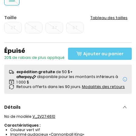
Taille
Tableau des tailles
2T
3T
4T
5T
Prix de solde
Épuisé
Ajouter au panier
20% de rabais de plus appliqué
expédition gratuite
de 50 $+
i
Retours offerts dans les 90 jours.
Modalités des retours
Détails
No de modèle
V_2V274610
Caractéristiques :
Couleur vert vif
Imprimé audacieux «Cannonball King»