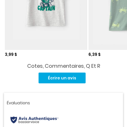
Prix de solde
Prix de solde
3,99 $
6,39 $
Cotes, Commentaires, Q Et R
Aucune
cote
Écrire un avis
pour
ce
produit.
Lien
vers
la
même
page.