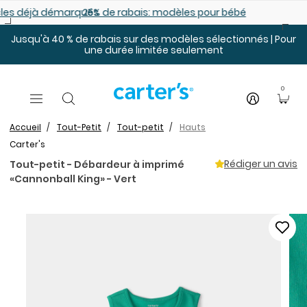
Sauter au contenu principal
es déjà démarqués
25% de rabais: modèles pour bébé
Jusqu'à 40 % de rabais sur des modèles sélectionnés | Pour
une durée limitée seulement
0
Accueil
Tout-Petit
Tout-petit
Hauts
Carter's
Rédiger un avis
Tout-petit - Débardeur à imprimé
«Cannonball King» - Vert