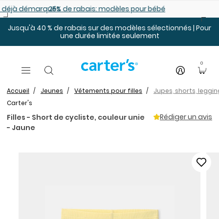
Sauter au contenu principal
es déjà démarqués
25% de rabais: modèles pour bébé
Jusqu'à 40 % de rabais sur des modèles sélectionnés | Pour
une durée limitée seulement
0
Accueil
Jeunes
Vêtements pour filles
Jupes, shorts, leggin
Carter's
Rédiger un avis
Filles - Short de cycliste, couleur unie
- Jaune