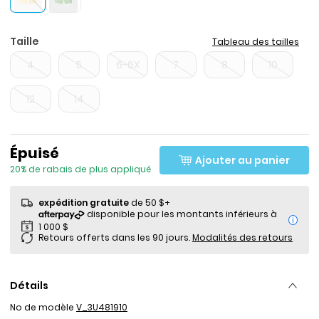
Taille
Tableau des tailles
4
5
6-6X
7
8
10
12
14
Prix de solde
Épuisé
Ajouter au panier
20% de rabais de plus appliqué
expédition gratuite
de 50 $+
i
Retours offerts dans les 90 jours.
Modalités des retours
Détails
No de modèle
V_3U481910