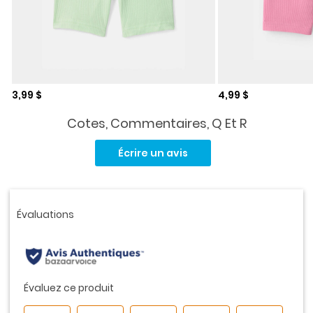
Prix de solde
Prix de solde
3,99 $
4,99 $
Cotes, Commentaires, Q Et R
Aucune
cote
Écrire un avis
pour
ce
produit.
Lien
vers
la
même
page.