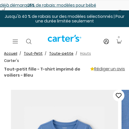
Sauter au contenu principal
es déjà démarqués
25% de rabais: modèles pour bébé
Jusqu'à 40 % de rabais sur des modèles sélectionnés | Pour
une durée limitée seulement
0
Accueil
Tout-Petit
Toute-petite
Hauts
Carter's
Rédiger un avis
Tout-petit fille - T-shirt imprimé de
voiliers - Bleu