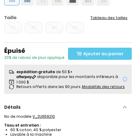
Taille
Tableau des tailles
2T
3T
4T
5T
Prix de solde
Épuisé
Ajouter au panier
20% de rabais de plus appliqué
expédition gratuite
de 50 $+
i
Retours offerts dans les 90 jours.
Modalités des retours
Détails
No de modèle
V_2U959210
Tissu et entretien :
60 % coton, 40 % polyester
Lavable à la machine