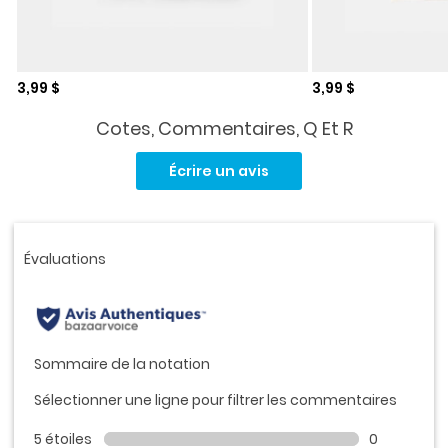
Prix de solde
Prix de solde
3,99 $
3,99 $
Cotes, Commentaires, Q Et R
Lire
1
Écrire un avis
commentaire.
Lien
vers
la
même
page.