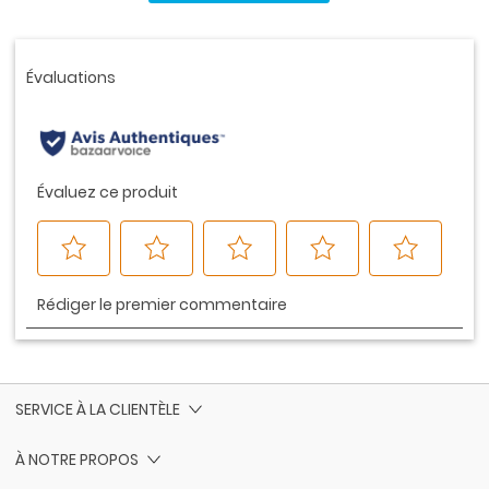
ce
produit.
Lien
vers
la
même
page.
SERVICE À LA CLIENTÈLE
À NOTRE PROPOS