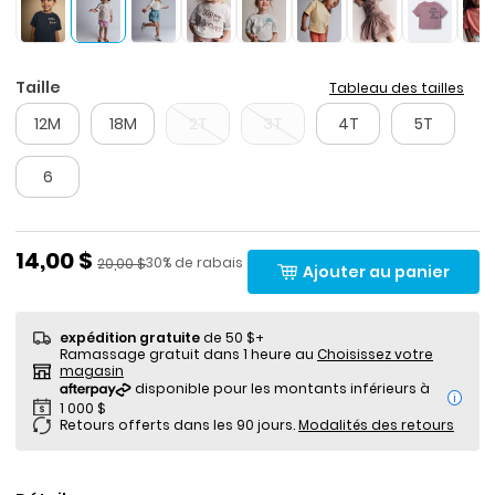
Taille
Tableau des tailles
12M
18M
2T
3T
4T
5T
6
Prix de solde
14,00 $
Pourcentage de rabais
Prix ​​de détail suggéré par le fabricant
30% de rabais
20,00 $
Ajouter au panier
expédition gratuite
de 50 $+
Ramassage gratuit dans 1 heure au
Choisissez votre
magasin
i
Retours offerts dans les 90 jours.
Modalités des retours