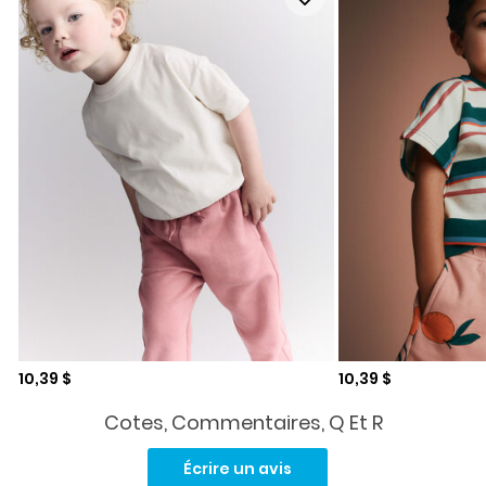
Prix de solde
Prix de solde
10,39 $
10,39 $
Cotes, Commentaires, Q Et R
Aucune
cote
Écrire un avis
pour