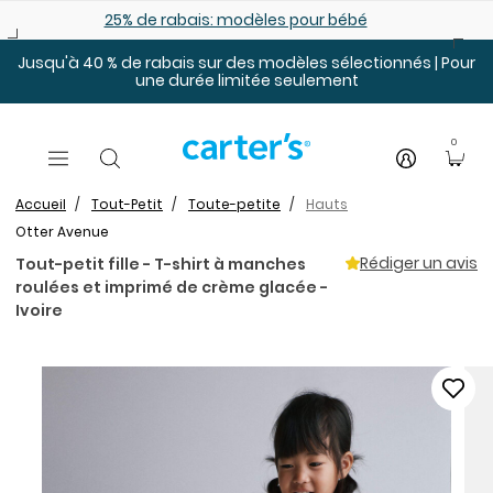
Sauter au contenu principal
25% de rabais: modèles pour bébé
Jusqu'à 40 % de rabais sur des modèles sélectionnés | Pour
une durée limitée seulement
0
Accueil
Tout-Petit
Toute-petite
Hauts
Otter Avenue
Rédiger un avis
Tout-petit fille - T-shirt à manches
roulées et imprimé de crème glacée -
Ivoire