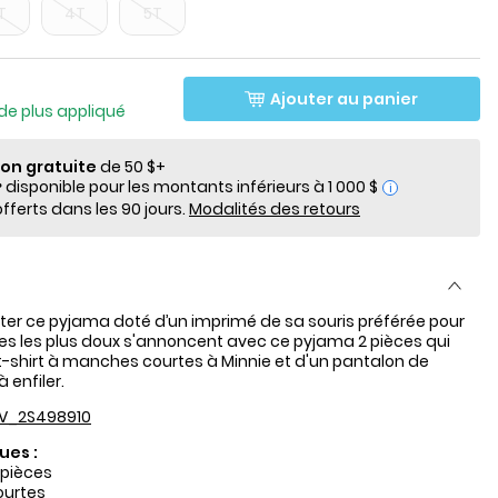
T
4T
5T
lde
Ajouter au panier
de plus appliqué
ion gratuite
de 50 $+
i
fferts dans les 90 jours.
Modalités des retours
rter ce pyjama doté d’un imprimé de sa souris préférée pour
ves les plus doux s'annoncent avec ce pyjama 2 pièces qui
-shirt à manches courtes à Minnie et d'un pantalon de
 enfiler.
V_2S498910
ues :
 pièces
urtes