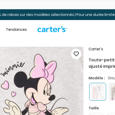
Jusqu’à 40% de rabais Soldes tout-petits et jeunes – En ligne
 de rabais sur des modèles sélectionnés | Pour une durée limi
Tendances
Carter's
Toute-petit 
ajusté impr
Modèle :
Gris
Taille