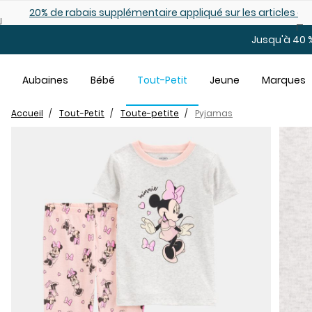
Sauter au contenu principal
es déjà démarqués
25% de rabais: modèles pour bébé
Jusqu'à 40 %
Aubaines
Bébé
Tout-Petit
Jeune
Marques
Accueil
Tout-Petit
Toute-petite
Pyjamas