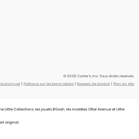
© 2026 Carter’s, Inc. Tous droits réservés.
 pluriannuel
Politique sur les bons-rabais
Rappels de produit
Plan du site
ittle Collections, les jouets B’Gosh, les modèles Otter Avenue et Little
il original.