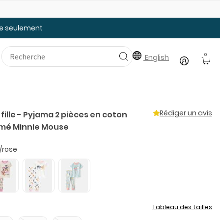
Faites le plein des essentiels pour la rentrée
20
tée seulement
0
English
Rédiger un avis
fille - Pyjama 2 pièces en coton
imé Minnie Mouse
/rose
Tableau des tailles