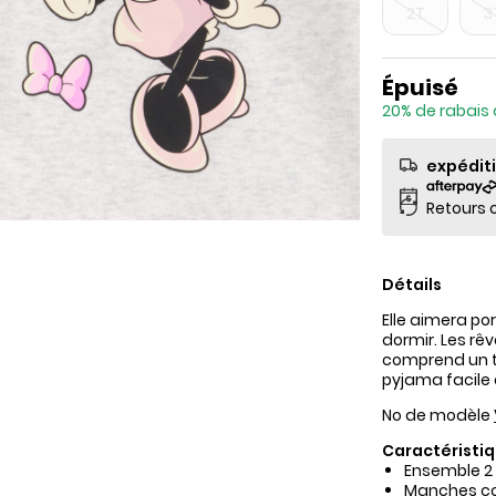
2T
3
Prix de so
Épuisé
20% de rabais 
expédit
Retours o
Détails
Elle aimera po
dormir. Les rê
comprend un t
pyjama facile à
No de modèle
Caractéristiq
Ensemble 2
Manches co