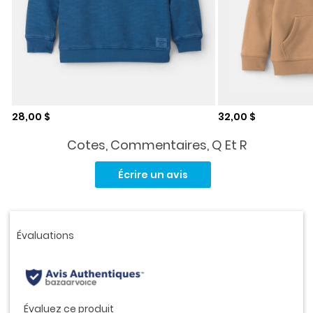
Prix de solde
Prix de solde
28,00 $
32,00 $
Cotes, Commentaires, Q Et R
Aucune
cote
Écrire un avis
pour
ce
produit.
Lien
vers
la
même
page.