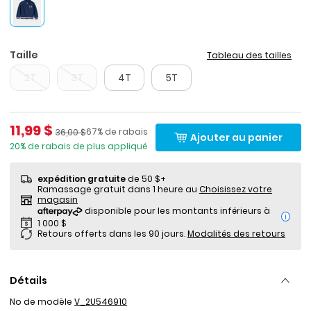
Taille
Tableau des tailles
2T
3T
4T
5T
Prix de solde
11,99 $
Pourcentage de rabais
Prix ​​de détail suggéré par le fabricant
67% de rabais
36,00 $
Ajouter au panier
20% de rabais de plus appliqué
expédition gratuite
de 50 $+
Ramassage gratuit dans 1 heure au
Choisissez votre
magasin
i
Retours offerts dans les 90 jours.
Modalités des retours
Détails
No de modèle
V_2U546910