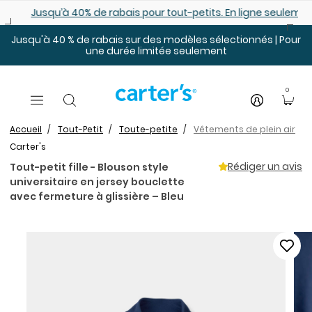
Sauter au contenu principal
Jusqu’à 40% de rabais pour tout-petits. En ligne seulemen
Jusqu'à 40 % de rabais sur des modèles sélectionnés | Pour
une durée limitée seulement
0
Accueil
Tout-Petit
Toute-petite
Vêtements de plein air
Carter's
Rédiger un avis
Tout-petit fille - Blouson style
universitaire en jersey bouclette
avec fermeture à glissière – Bleu