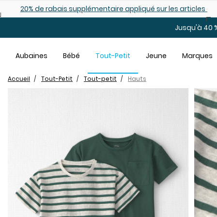
Sauter au contenu principal
es déjà démarqués
25% de rabais: modèles pour bébé
Jusqu'à 40 %
Aubaines
Bébé
Tout-Petit
Jeune
Marques
Accueil
Tout-Petit
Tout-petit
Hauts