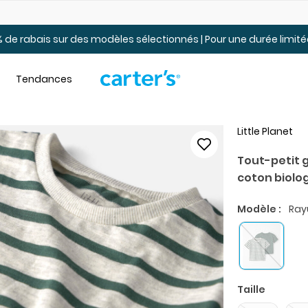
Jusqu’à 40% de rabais Soldes tout-petits et jeunes – En ligne
 de rabais sur des modèles sélectionnés | Pour une durée limi
Tendances
Little Planet
Tout-petit g
coton biolo
Modèle :
Ray
Taille