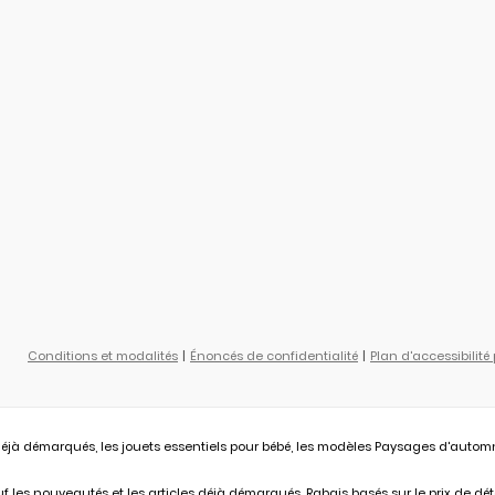
Conditions et modalités
Énoncés de confidentialité
Plan d'accessibilité
éjà démarqués, les jouets essentiels pour bébé, les modèles Paysages d'automne L
 les nouveautés et les articles déjà démarqués. Rabais basés sur le prix de déta