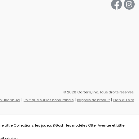
© 2026 Carter’s, Inc. Tous droits réservés.
 pluriannuel
Politique sur les bons-rabais
Rappels de produit
Plan du site
ittle Collections, les jouets B’Gosh, les modèles Otter Avenue et Little
il original.