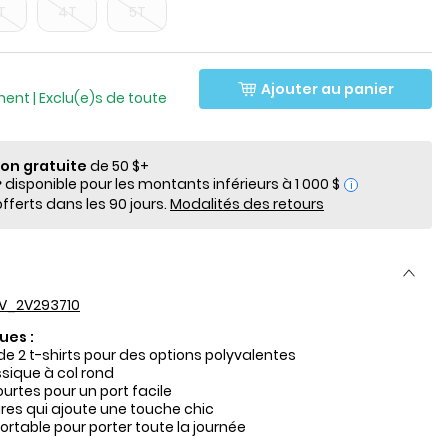
T
4T
5T
lde
Ajouter au panier
ment | Exclu(e)s de toute
ion gratuite
de 50 $+
i
fferts dans les 90 jours.
Modalités des retours
V_2V293710
ues :
e 2 t-shirts pour des options polyvalentes
sique à col rond
rtes pour un port facile
ures qui ajoute une touche chic
rtable pour porter toute la journée