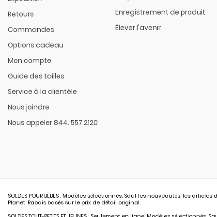
Enregistrement de produit
Retours
Élever l'avenir
Commandes
Options cadeau
Mon compte
Guide des tailles
Service à la clientèle
Nous joindre
Nous appeler 844. 557.2120
SOLDES POUR BÉBÉS : Modèles sélectionnés. Sauf les nouveautés. les articles d
Planet. Rabais basés sur le prix de détail original.
SOLDES TOUT-PETITS ET JEUNES : Seulement en ligne. Modèles sélectionnés. Sauf