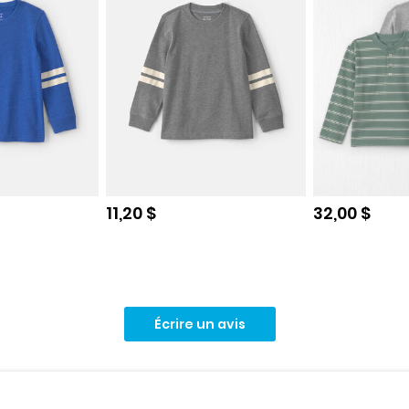
e
Prix de solde
Prix de sol
11,20 $
32,00 $
Écrire un avis