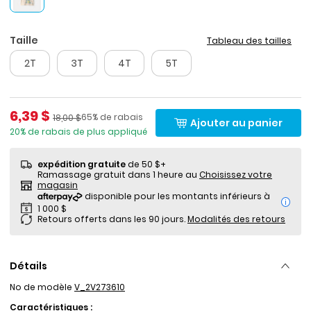
Taille
Tableau des tailles
2T
3T
4T
5T
Prix de solde
6,39 $
Pourcentage de rabais
Prix ​​de détail suggéré par le fabricant
65% de rabais
18,00 $
Ajouter au panier
20% de rabais de plus appliqué
expédition gratuite
de 50 $+
Ramassage gratuit dans 1 heure au
Choisissez votre
magasin
i
Retours offerts dans les 90 jours.
Modalités des retours
Détails
No de modèle
V_2V273610
Caractéristiques :