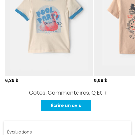
Prix de solde
Prix de solde
6,39 $
5,59 $
Cotes, Commentaires, Q Et R
Aucune
cote
Écrire un avis
pour
ce
produit.
Lien
vers
la