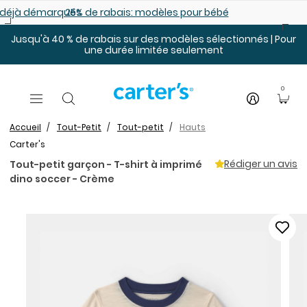
Sauter au contenu principal
es déjà démarqués
25% de rabais: modèles pour bébé
Jusqu'à 40 % de rabais sur des modèles sélectionnés | Pour
une durée limitée seulement
0
Accueil
Tout-Petit
Tout-petit
Hauts
Carter's
Rédiger un avis
Tout-petit garçon - T-shirt à imprimé
dino soccer - Crème