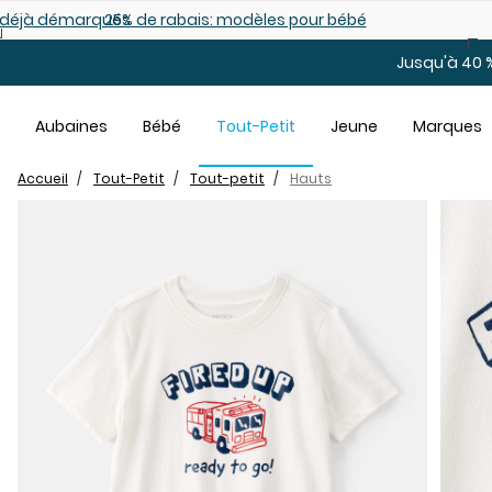
Sauter au contenu principal
es déjà démarqués
25% de rabais: modèles pour bébé
Jusqu'à 40 %
Aubaines
Bébé
Tout-Petit
Jeune
Marques
Accueil
Tout-Petit
Tout-petit
Hauts