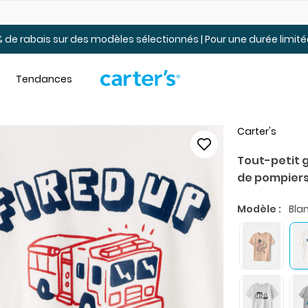
Jusqu’à 40% de rabais Soldes tout-petits et jeunes – En ligne
 de rabais sur des modèles sélectionnés | Pour une durée limi
Tendances
Carter's
Tout-petit 
de pompiers
Modèle :
Bla