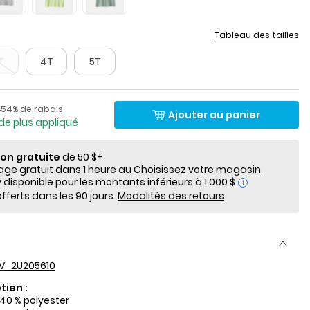
Tableau des tailles
T
4T
5T
lde
Pourcentage de rabais
de détail suggéré par le fabricant
54% de rabais
$
Ajouter au panier
de plus appliqué
ion gratuite
de 50 $+
e gratuit dans 1 heure au
Choisissez votre magasin
i
fferts dans les 90 jours.
Modalités des retours
V_2U205610
tien :
 40 % polyester