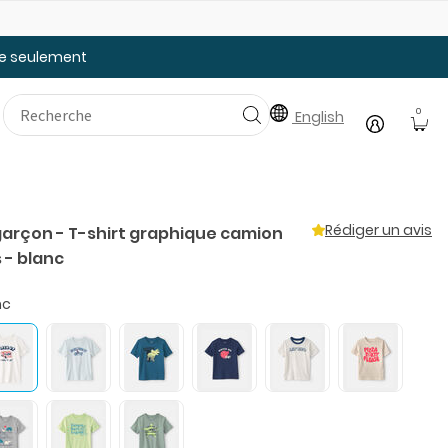
Faites le plein des essentiels pour la rentrée
20
tée seulement
0
English
Rédiger un avis
garçon - T-shirt graphique camion
 - blanc
nc