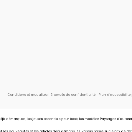
Conditions et modalités
Énoncés de confidentialité
Plan d'accessibilité
éjà démarqués, les jouets essentiels pour bébé, les modèles Paysages d'automne L
 les nouveautés et les articles déjà démarqués. Rabais basés sur le prix de déta