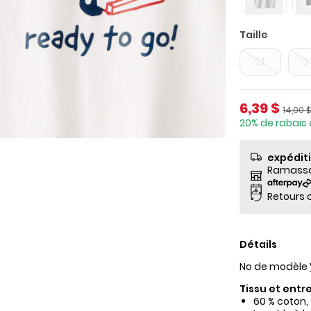
Taille
2T
3
Prix de so
6,39 $
Prix ​​
14,00 
20% de rabais 
expédit
Ramassag
Retours o
Détails
No de modèle
Tissu et entre
60 % coton,