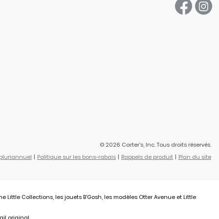
© 2026 Carter’s, Inc. Tous droits réservés.
 pluriannuel
Politique sur les bons-rabais
Rappels de produit
Plan du site
ittle Collections, les jouets B’Gosh, les modèles Otter Avenue et Little
il original.