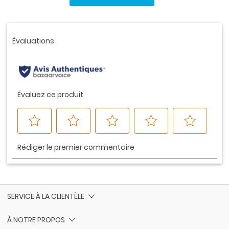
ce
produit.
Lien
vers
la
même
page.
SERVICE À LA CLIENTÈLE
À NOTRE PROPOS