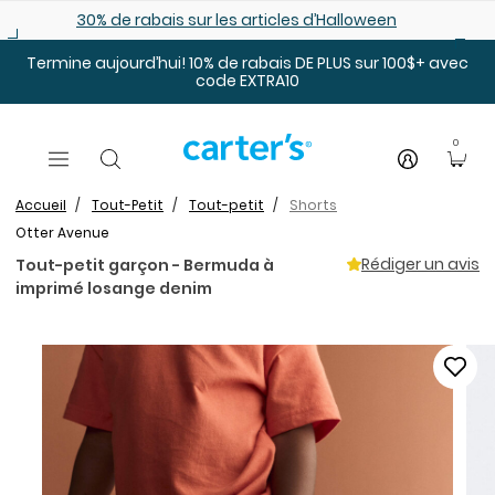
Sauter au contenu principal
30% de rabais sur les articles d’Halloween
Termine aujourd’hui! 10% de rabais DE PLUS sur 100$+ avec
code EXTRA10
0
Accueil
Tout-Petit
Tout-petit
Shorts
Otter Avenue
Rédiger un avis
Tout-petit garçon - Bermuda à
imprimé losange denim