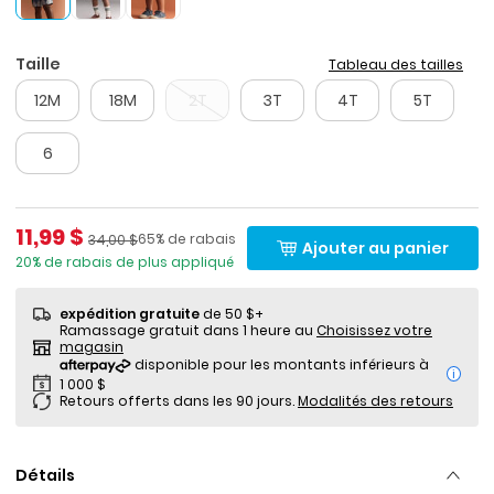
Taille
Tableau des tailles
12M
18M
2T
3T
4T
5T
6
Prix de solde
11,99 $
Pourcentage de rabais
Prix ​​de détail suggéré par le fabricant
65% de rabais
34,00 $
Ajouter au panier
20% de rabais de plus appliqué
expédition gratuite
de 50 $+
Ramassage gratuit dans 1 heure au
Choisissez votre
magasin
i
Retours offerts dans les 90 jours.
Modalités des retours
Détails