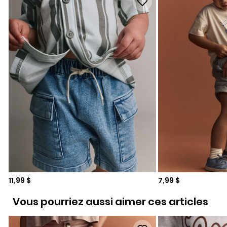
Prix de solde
Prix de solde
11,99 $
7,99 $
Vous pourriez aussi aimer ces articles