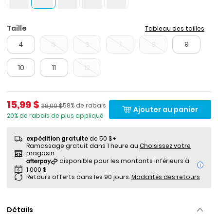
Taille
Tableau des tailles
4
5
6
7
8
9
10
11
12
Prix de solde
15,99 $
Pourcentage de rabais
Prix ​​de détail suggéré par le fabricant
58% de rabais
38,00 $
Ajouter au panier
20% de rabais de plus appliqué
expédition gratuite
de 50 $+
Ramassage gratuit dans 1 heure au
Choisissez votre
magasin
i
Retours offerts dans les 90 jours.
Modalités des retours
Détails