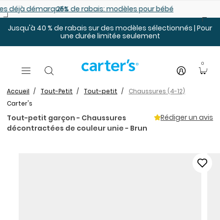
Sauter au contenu principal
es déjà démarqués
25% de rabais: modèles pour bébé
Jusqu'à 40 % de rabais sur des modèles sélectionnés | Pour
une durée limitée seulement
0
Accueil
Tout-Petit
Tout-petit
Chaussures (4-12)
Carter's
Rédiger un avis
Tout-petit garçon - Chaussures
décontractées de couleur unie - Brun