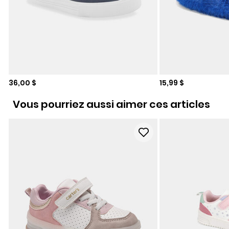
Prix de solde
Prix de solde
36,00 $
15,99 $
Vous pourriez aussi aimer ces articles