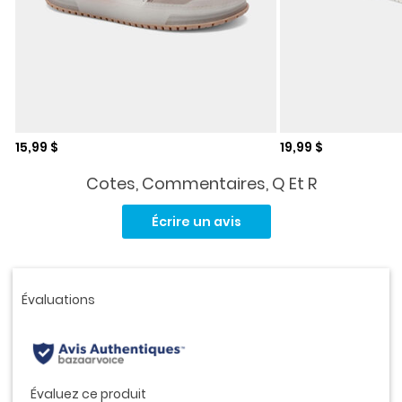
Prix de solde
Prix de solde
15,99 $
19,99 $
Cotes, Commentaires, Q Et R
Aucune
cote
Écrire un avis
pour
ce
produit.
Lien
vers
la
même
page.