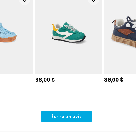
e
Prix de solde
Prix de sol
38,00 $
36,00 $
Écrire un avis