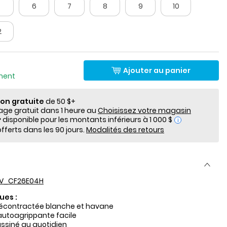
5
6
7
8
9
10
2
Ajouter au panier
ement
ion gratuite
de 50 $+
e gratuit dans 1 heure au
Choisissez votre magasin
i
fferts dans les 90 jours.
Modalités des retours
V_CF26E04H
ues :
décontractée blanche et havane
utoagrippante facile
ssiné au quotidien