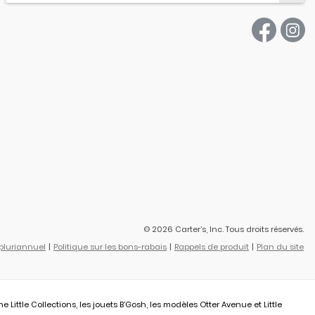
© 2026 Carter’s, Inc. Tous droits réservés.
 pluriannuel
Politique sur les bons-rabais
Rappels de produit
Plan du site
ittle Collections, les jouets B’Gosh, les modèles Otter Avenue et Little