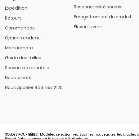
Responsabilité sociale
Expédition
Enregistrement de produit
Retours
Élever l'avenir
Commandes
Options cadeau
Mon compte
Guide des tailles
Service à la clientèle
Nous joindre
Nous appeler 844. 557.2120
SOLDES POUR BÉBÉS : Modèles sélectionnés. Sauf les nouveautés. les articles d
Planet. Rabais basés sur le prix de détail original.