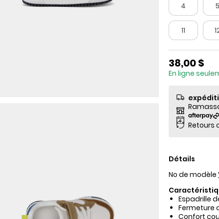
4
11
1
38,00 $
En ligne seul
expédit
Ramassag
Retours o
Détails
No de modèle
Caractéristiq
Espadrille 
Fermeture a
Confort cou