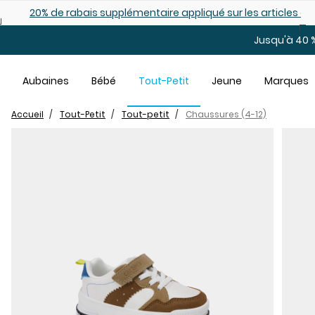
Sauter au contenu principal
es déjà démarqués
25% de rabais: modèles pour bébé
Jusqu'à 40 %
Aubaines
Bébé
Tout-Petit
Jeune
Marques
Accueil
Tout-Petit
Tout-petit
Chaussures (4-12)