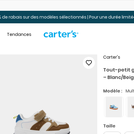
Jusqu’à 40% de rabais Soldes tout-petits et jeunes – En ligne
 de rabais sur des modèles sélectionnés | Pour une durée limi
Tendances
Carter's
Tout-petit 
– Blanc/Bei
Modèle :
Mult
Taille