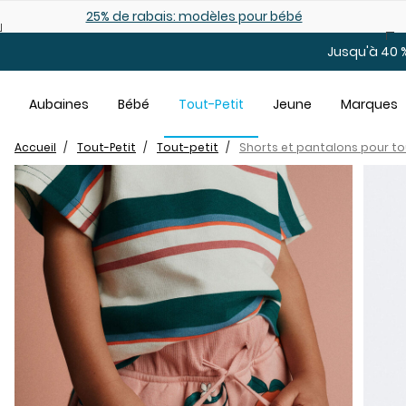
Sauter au contenu principal
25% de rabais: modèles pour bébé
Jusqu'à 40 %
Aubaines
Bébé
Tout-Petit
Jeune
Marques
Accueil
Tout-Petit
Tout-petit
Shorts et pantalons pour to