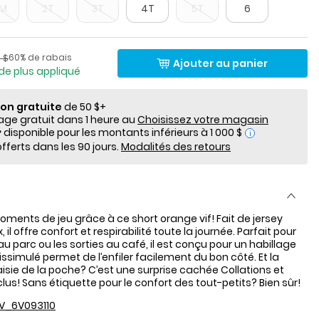
8M
2T
3T
4T
5T
6
lde
Pourcentage de rabais
​​de détail suggéré par le fabricant
60% de rabais
 $
Ajouter au panier
de plus appliqué
ion gratuite
de 50 $+
e gratuit dans 1 heure au
Choisissez votre magasin
i
fferts dans les 90 jours.
Modalités des retours
moments de jeu grâce à ce short orange vif! Fait de jersey
 il offre confort et respirabilité toute la journée. Parfait pour
u parc ou les sorties au café, il est conçu pour un habillage
» dissimulé permet de l’enfiler facilement du bon côté. Et la
isie de la poche? C’est une surprise cachée Collations et
clus! Sans étiquette pour le confort des tout-petits? Bien sûr!
V_6V093110