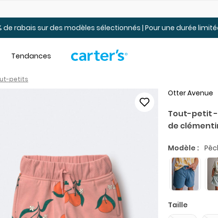
Jusqu’à 40% de rabais Soldes tout-petits et jeunes – En ligne
 de rabais sur des modèles sélectionnés | Pour une durée limi
Tendances
ut-petits
Otter Avenue
Tout-petit -
de clémenti
Modèle :
Pêc
Taille