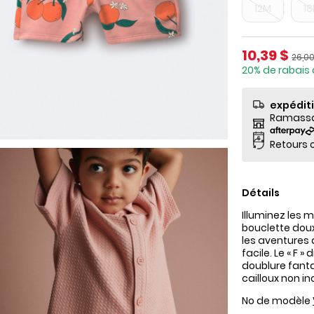
12M
1
Prix de so
10,39 $
Prix 
26,00
20% de rabais 
expédit
Ramassag
Retours o
Détails
Illuminez les 
bouclette doux,
les aventures a
facile. Le « F 
doublure fanta
cailloux non in
No de modèle