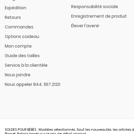
Responsabilité sociale
Expédition
Enregistrement de produit
Retours
Élever l'avenir
Commandes
Options cadeau
Mon compte
Guide des tailles
Service à la clientèle
Nous joindre
Nous appeler 844. 557.2120
SOLDES POUR BÉBÉS : Modèles sélectionnés. Sauf les nouveautés. les articles d
Planet. Rabais basés sur le prix de détail original.