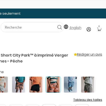
Faites le plein des essentiels pour la rentrée
tée seulement
0
English
Rédiger un avis
 Short City Park™ à imprimé Verger
nes - Pêche
he
Tableau des tailles