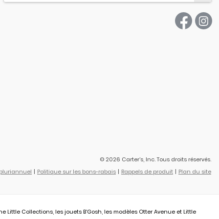
© 2026 Carter’s, Inc. Tous droits réservés.
 pluriannuel
Politique sur les bons-rabais
Rappels de produit
Plan du site
ittle Collections, les jouets B’Gosh, les modèles Otter Avenue et Little