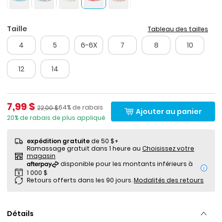
Taille
Tableau des tailles
4
5
6-6X
7
8
10
12
14
Prix de solde
7,99 $
Pourcentage de rabais
Prix ​​de détail suggéré par le fabricant
64% de rabais
22,00 $
Ajouter au panier
20% de rabais de plus appliqué
expédition gratuite
de 50 $+
Ramassage gratuit dans 1 heure au
Choisissez votre
magasin
i
Retours offerts dans les 90 jours.
Modalités des retours
Détails