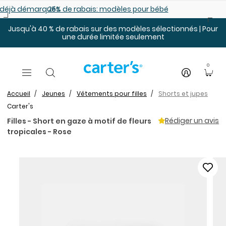
Sauter au contenu principal
es déjà démarqués
25% de rabais: modèles pour bébé
Jusqu'à 40 % de rabais sur des modèles sélectionnés | Pour
une durée limitée seulement
0
Accueil
Jeunes
Vêtements pour filles
Shorts et jupes
Carter's
Rédiger un avis
Filles - Short en gaze à motif de fleurs
tropicales - Rose