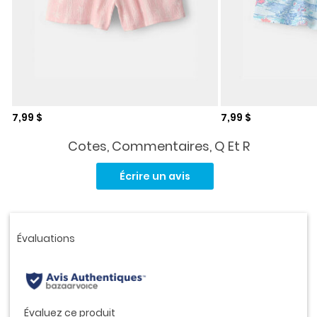
Prix de solde
Prix de solde
7,99 $
7,99 $
Cotes, Commentaires, Q Et R
Aucune
cote
Écrire un avis
pour
ce
produit.
Lien
vers
la
même
page.