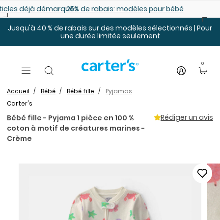
Sauter au contenu principal
es déjà démarqués
25% de rabais: modèles pour bébé
Jusqu'à 40 % de rabais sur des modèles sélectionnés | Pour
une durée limitée seulement
0
Accueil
Bébé
Bébé fille
Pyjamas
Carter's
Rédiger un avis
Bébé fille - Pyjama 1 pièce en 100 %
coton à motif de créatures marines -
Crème