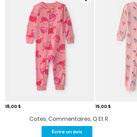
Prix de solde
Prix de solde
18,00 $
15,00 $
Cotes, Commentaires, Q Et R
Aucune
cote
Écrire un avis
pour