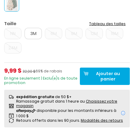
Taille
Tableau des tailles
NN
3M
6M
9M
12M
18M
24M
Prix de solde
9,99 $
Pourcentage de rabais
Prix ​​de détail suggéré par le fabricant
69% de rabais
32,00 $
Ajouter au
En ligne seulement | Exclu(e)s de toute
panier
promotion
expédition gratuite
de 50 $+
Ramassage gratuit dans 1 heure au
Choisissez votre
magasin
i
Retours offerts dans les 90 jours.
Modalités des retours