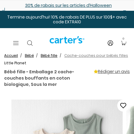
Sauter au contenu principal
30% de rabais sur les articles d’Halloween
Termine aujourd’hui! 10% de rabais DE PLUS sur 100$+ avec
code EXTRA10
0
Accueil
Bébé
Bébé fille
Cache-couches pour bébés filles
Little Planet
Rédiger un avis
Bébé fille - Emballage 2 cache-
couches bouffants en coton
biologique, Sous la mer