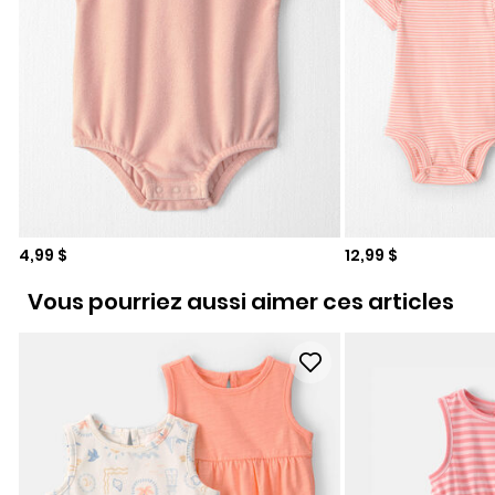
Prix de solde
Prix de solde
4,99 $
12,99 $
Vous pourriez aussi aimer ces articles