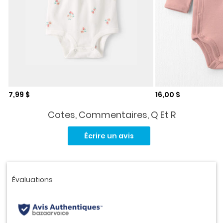
Prix de solde
Prix de solde
7,99 $
16,00 $
Cotes, Commentaires, Q Et R
Aucune
cote
Écrire un avis
pour
ce
produit.
Lien
vers
la
même
page.