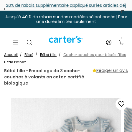
Sauter au contenu principal
les déjà démarqués
25% de rabais: modèles pour bébé
Jusqu'à 40 % de rabais sur des modèles sélectionnés | Pour
une durée limitée seulement
0
Accueil
Bébé
Bébé fille
Cache-couches pour bébés filles
Little Planet
Rédiger un avis
Bébé fille - Emballage de 3 cache-
couches à volants en coton certifié
biologique