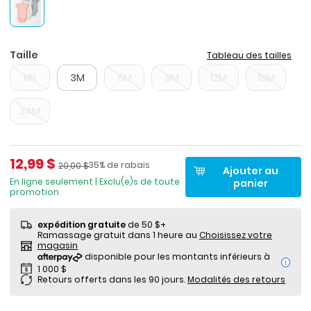
Taille
Tableau des tailles
NN
3M
6M
9M
12M
18M
24M
Prix de solde
12,99 $
Pourcentage de rabais
Prix ​​de détail suggéré par le fabricant
35% de rabais
20,00 $
Ajouter au
En ligne seulement | Exclu(e)s de toute
panier
promotion
expédition gratuite
de 50 $+
Ramassage gratuit dans 1 heure au
Choisissez votre
magasin
i
Retours offerts dans les 90 jours.
Modalités des retours