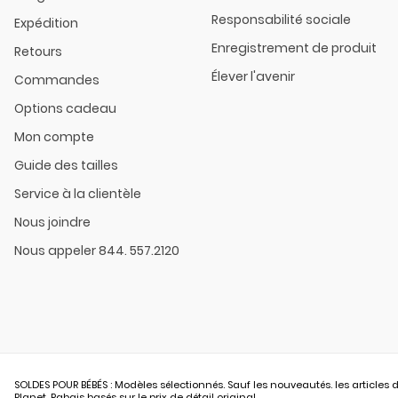
Responsabilité sociale
Expédition
Enregistrement de produit
Retours
Élever l'avenir
Commandes
Options cadeau
Mon compte
Guide des tailles
Service à la clientèle
Nous joindre
Nous appeler 844. 557.2120
SOLDES POUR BÉBÉS : Modèles sélectionnés. Sauf les nouveautés. les articles d
Planet. Rabais basés sur le prix de détail original.