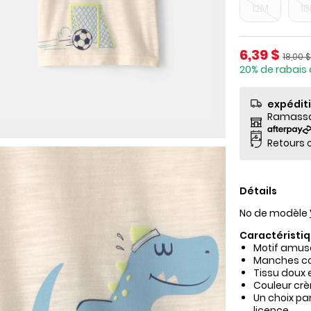
12M
1
Prix de so
6,39 $
Prix ​​
18,00 $
20% de rabais 
expédit
Ramassag
Retours o
Détails
No de modèle
Caractéristiq
Motif amus
Manches co
Tissu doux e
Couleur crè
Un choix pa
licence