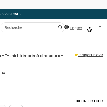
Faites le plein des essentiels pour la rentrée
20
tée seulement
0
English
Rédiger un avis
- T-shirt à imprimé dinosaure -
ème
Tableau des tailles