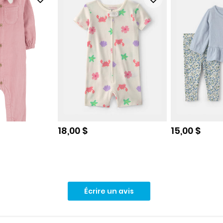
e
Prix de solde
Prix de sol
18,00 $
15,00 $
Écrire un avis