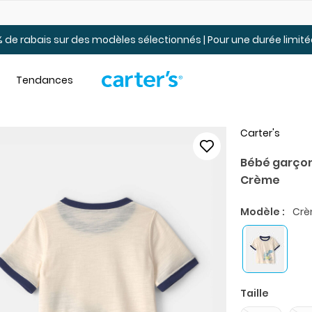
Jusqu’à 40% de rabais Soldes tout-petits et jeunes – En ligne
 de rabais sur des modèles sélectionnés | Pour une durée limi
Tendances
Carter's
Bébé garçon 
Crème
Modèle :
Cr
Taille