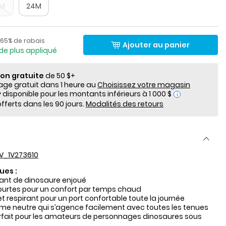
8M
24M
lde
Pourcentage de rabais
de détail suggéré par le fabricant
65% de rabais
Ajouter au panier
de plus appliqué
ion gratuite
de 50 $+
e gratuit dans 1 heure au
Choisissez votre magasin
i
fferts dans les 90 jours.
Modalités des retours
V_1V273610
ues :
ant de dinosaure enjoué
urtes pour un confort par temps chaud
t respirant pour un port confortable toute la journée
me neutre qui s’agence facilement avec toutes les tenues
rfait pour les amateurs de personnages dinosaures sous