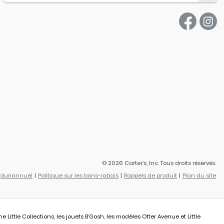
© 2026 Carter’s, Inc. Tous droits réservés.
 pluriannuel
Politique sur les bons-rabais
Rappels de produit
Plan du site
ittle Collections, les jouets B’Gosh, les modèles Otter Avenue et Little