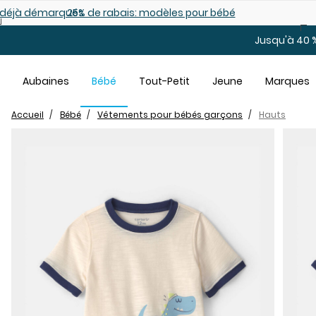
Sauter au contenu principal
es déjà démarqués
25% de rabais: modèles pour bébé
Jusqu'à 40 %
Aubaines
Bébé
Tout-Petit
Jeune
Marques
Accueil
Bébé
Vêtements pour bébés garçons
Hauts