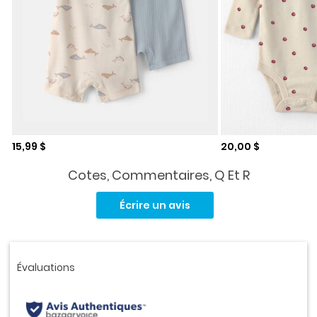
Prix de solde
Prix de solde
15,99 $
20,00 $
Cotes, Commentaires, Q Et R
Aucune
cote
Écrire un avis
pour
ce
produit.
Lien
vers
la
même
page.