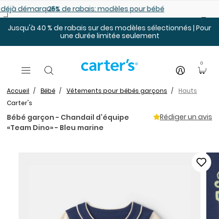
Sauter au contenu principal
es déjà démarqués
25% de rabais: modèles pour bébé
Jusqu'à 40 % de rabais sur des modèles sélectionnés | Pour
une durée limitée seulement
0
Accueil
Bébé
Vêtements pour bébés garçons
Hauts
Carter's
Rédiger un avis
Bébé garçon - Chandail d’équipe
«Team Dino» - Bleu marine