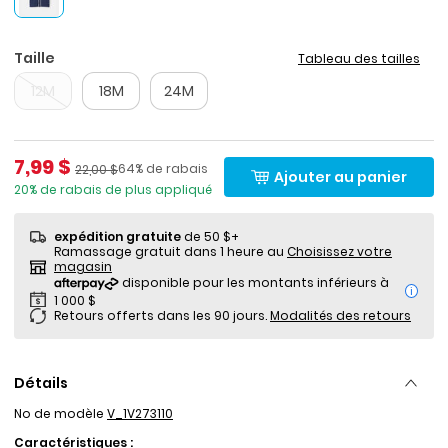
Taille
Tableau des tailles
12M
18M
24M
Prix de solde
7,99 $
Pourcentage de rabais
Prix ​​de détail suggéré par le fabricant
64% de rabais
22,00 $
Ajouter au panier
20% de rabais de plus appliqué
expédition gratuite
de 50 $+
Ramassage gratuit dans 1 heure au
Choisissez votre
magasin
i
Retours offerts dans les 90 jours.
Modalités des retours
Détails
No de modèle
V_1V273110
Caractéristiques :