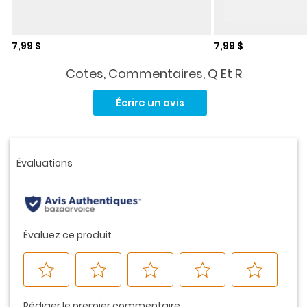
Prix de solde
Prix de solde
7,99 $
7,99 $
Cotes, Commentaires, Q Et R
Aucune
cote
Écrire un avis
pour
ce
produit.
Lien
vers
la
même
page.