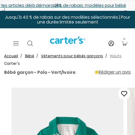
Sauter au contenu principal
es déjà démarqués
25% de rabais: modèles pour bébé
Jusqu'à 40 % de rabais sur des modèles sélectionnés | Pour
une durée limitée seulement
0
Accueil
Bébé
Vêtements pour bébés garçons
Hauts
Carter's
Rédiger un avis
Bébé garçon - Polo - Vert/Ivoire