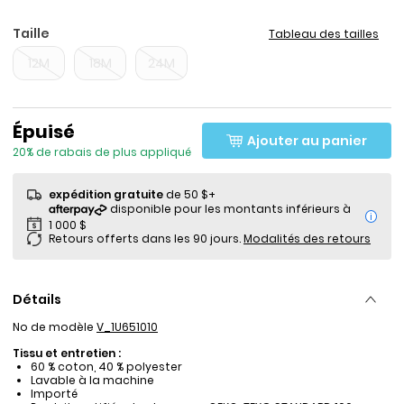
Taille
Tableau des tailles
12M
18M
24M
Prix de solde
Épuisé
Ajouter au panier
20% de rabais de plus appliqué
expédition gratuite
de 50 $+
i
Retours offerts dans les 90 jours.
Modalités des retours
Détails
No de modèle
V_1U651010
Tissu et entretien :
60 % coton, 40 % polyester
Lavable à la machine
Importé