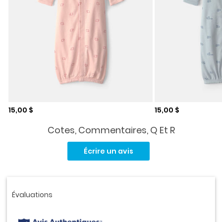
Prix de solde
Prix de solde
15,00 $
15,00 $
Cotes, Commentaires, Q Et R
Aucune
cote
Écrire un avis
pour
ce
produit.
Lien
vers
la
même
page.