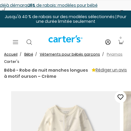
Sauter au contenu principal
es déjà démarqués
25% de rabais: modèles pour bébé
Jusqu'à 40 % de rabais sur des modèles sélectionnés | Pour
une durée limitée seulement
0
Accueil
Bébé
Vêtements pour bébés garçons
Pyjamas
Carter's
Rédiger un avis
Bébé - Robe de nuit manches longues
à motif ourson – Crème