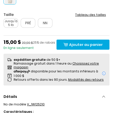
Taille
Tableau des tailles
Jusqu'à
PRÉ
NN
5 lb
Prix de solde
15,00 $
Pourcentage de rabais
Prix ​​de détail suggéré par le fabricant
25% de rabais
20,00 $
Ajouter au panier
En ligne seulement
expédition gratuite
de 50 $+
Ramassage gratuit dans 1 heure au
Choisissez votre
magasin
i
Retours offerts dans les 90 jours.
Modalités des retours
Détails
No de modèle
V_1W125210
Caractéristiques :