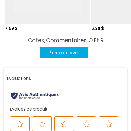
Prix de solde
Prix de solde
7,99 $
6,39 $
Cotes, Commentaires, Q Et R
Aucune
cote
Écrire un avis
pour
ce
produit.
Lien
vers
la
même
page.