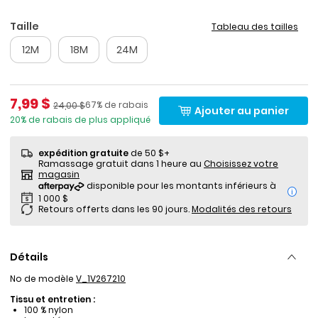
Taille
Tableau des tailles
12M
18M
24M
Prix de solde
7,99 $
Pourcentage de rabais
Prix ​​de détail suggéré par le fabricant
67% de rabais
24,00 $
Ajouter au panier
20% de rabais de plus appliqué
expédition gratuite
de 50 $+
Ramassage gratuit dans 1 heure au
Choisissez votre
magasin
i
Retours offerts dans les 90 jours.
Modalités des retours
Détails
No de modèle
V_1V267210
Tissu et entretien :
100 % nylon