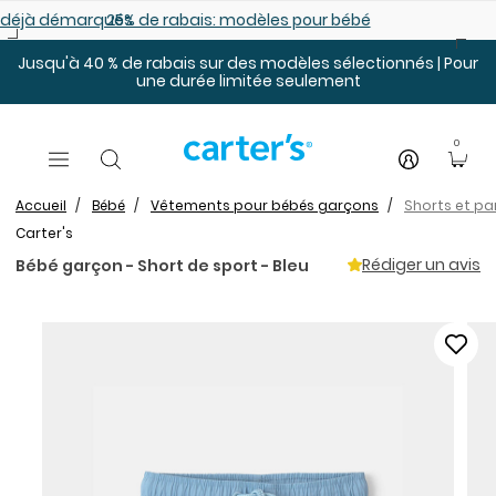
Sauter au contenu principal
es déjà démarqués
25% de rabais: modèles pour bébé
Jusqu'à 40 % de rabais sur des modèles sélectionnés | Pour
une durée limitée seulement
0
Accueil
Bébé
Vêtements pour bébés garçons
Shorts et p
Carter's
Rédiger un avis
Bébé garçon - Short de sport - Bleu