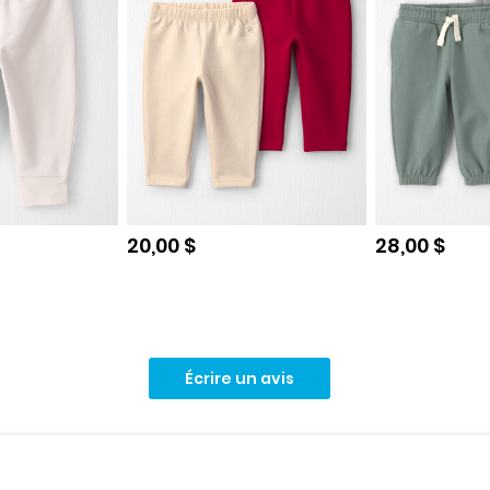
e
Prix de solde
Prix de sol
20,00 $
28,00 $
Écrire un avis