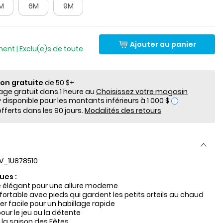
M
6M
9M
Ajouter au panier
ment | Exclu(e)s de toute
ion gratuite
de 50 $+
e gratuit dans 1 heure au
Choisissez votre magasin
i
fferts dans les 90 jours.
Modalités des retours
V_1U878510
ues :
é élégant pour une allure moderne
ortable avec pieds qui gardent les petits orteils au chaud
iler facile pour un habillage rapide
our le jeu ou la détente
 la saison des Fêtes