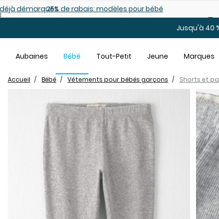
Sauter au contenu principal
es déjà démarqués
25% de rabais: modèles pour bébé
Jusqu'à 40 %
Aubaines
Bébé
Tout-Petit
Jeune
Marques
Accueil
Bébé
Vêtements pour bébés garçons
Shorts et p