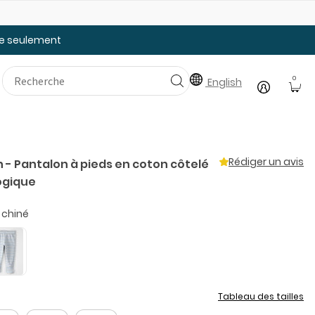
Faites le plein des essentiels pour la rentrée
20
tée seulement
0
English
Rédiger un avis
 - Pantalon à pieds en coton côtelé
logique
 chiné
Tableau des tailles