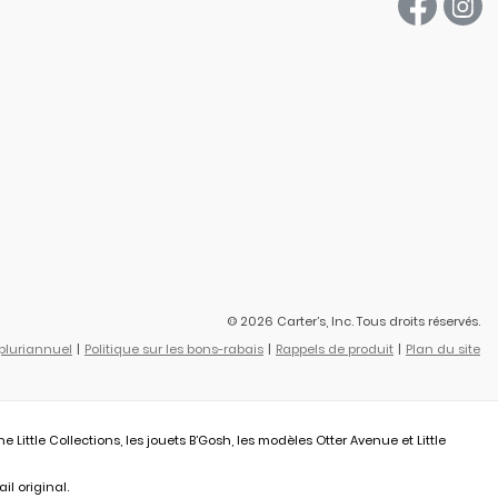
© 2026 Carter’s, Inc. Tous droits réservés.
 pluriannuel
Politique sur les bons-rabais
Rappels de produit
Plan du site
ittle Collections, les jouets B’Gosh, les modèles Otter Avenue et Little
il original.