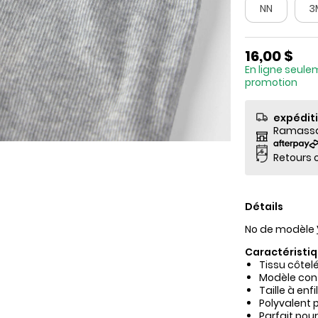
NN
3
16,00 $
En ligne seule
promotion
expédit
Ramassag
Retours o
Détails
No de modèle
Caractéristiq
Tissu côtel
Modèle conf
Taille à enf
Polyvalent p
Parfait pour