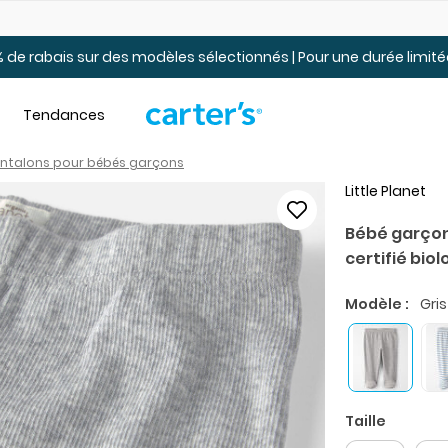
Jusqu’à 40% de rabais Soldes tout-petits et jeunes – En ligne
 de rabais sur des modèles sélectionnés | Pour une durée limi
Tendances
antalons pour bébés garçons
Little Planet
Bébé garçon
certifié bio
Modèle :
Gris
Taille