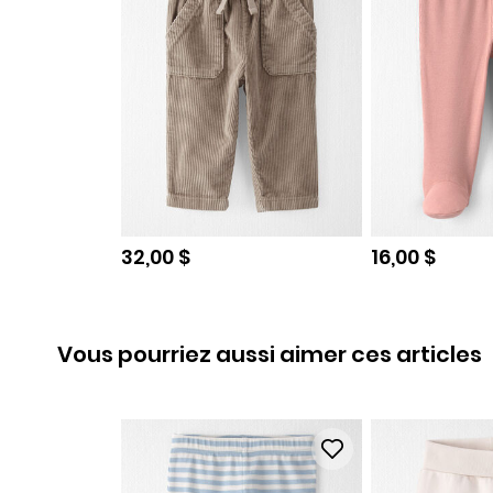
Prix de solde
Prix de sold
32,00 $
16,00 $
Vous pourriez aussi aimer ces articles