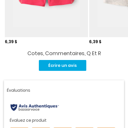
Prix de solde
Prix de solde
6,39 $
6,39 $
Cotes, Commentaires, Q Et R
Aucune
cote
Écrire un avis
pour
ce
produit.
Lien
vers
la
même
page.