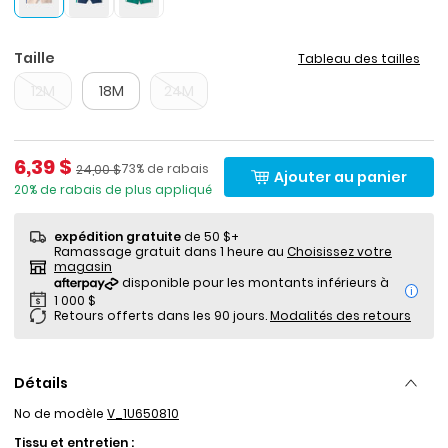
Taille
Tableau des tailles
12M
18M
24M
Prix de solde
6,39 $
Pourcentage de rabais
Prix ​​de détail suggéré par le fabricant
73% de rabais
24,00 $
Ajouter au panier
20% de rabais de plus appliqué
expédition gratuite
de 50 $+
Ramassage gratuit dans 1 heure au
Choisissez votre
magasin
i
Retours offerts dans les 90 jours.
Modalités des retours
Détails
No de modèle
V_1U650810
Tissu et entretien :