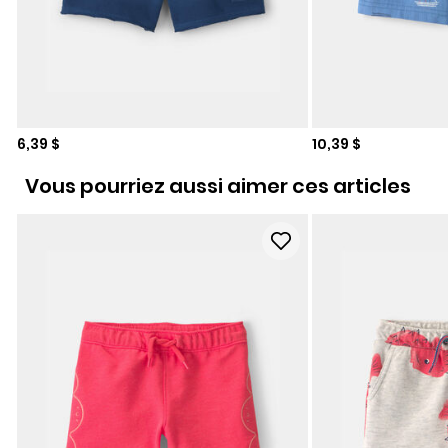
Prix de solde
Prix de solde
6,39 $
10,39 $
Vous pourriez aussi aimer ces articles