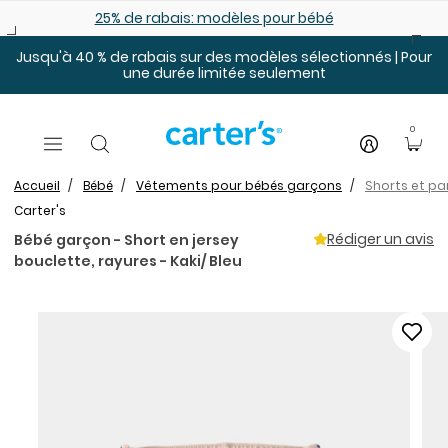
Sauter au contenu principal
25% de rabais: modèles pour bébé
Jusqu'à 40 % de rabais sur des modèles sélectionnés | Pour
une durée limitée seulement
0
Accueil
Bébé
Vêtements pour bébés garçons
Shorts et p
Carter's
Rédiger un avis
Bébé garçon - Short en jersey
bouclette, rayures - Kaki/ Bleu