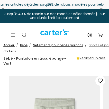
Sauter au contenu principal
es déjà démarqués
25% de rabais: modèles pour bébé
Jusqu'à 40 % de rabais sur des modèles sélectionnés | Pour
une durée limitée seulement
0
Accueil
Bébé
Vêtements pour bébés garçons
Shorts et p
Carter's
Rédiger un avis
Bébé - Pantalon en tissu éponge -
Vert