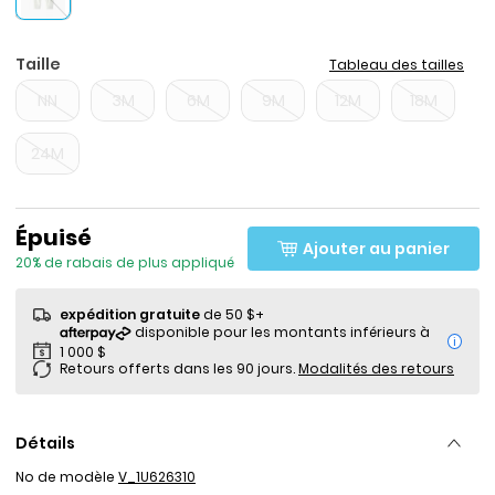
Taille
Tableau des tailles
NN
3M
6M
9M
12M
18M
24M
Prix de solde
Épuisé
Ajouter au panier
20% de rabais de plus appliqué
expédition gratuite
de 50 $+
i
Retours offerts dans les 90 jours.
Modalités des retours
Détails
No de modèle
V_1U626310