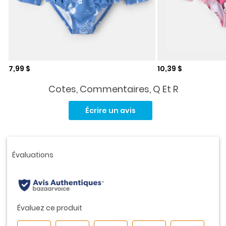
Prix de solde
Prix de solde
7,99 $
10,39 $
Cotes, Commentaires, Q Et R
Aucune
cote
Écrire un avis
pour
ce
produit.
Lien
vers
la
même
page.