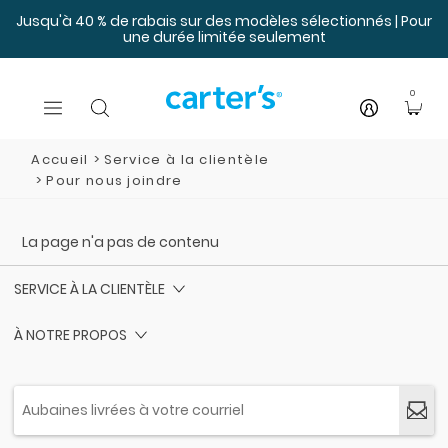
Sauter au contenu principal
Jusqu'à 40 % de rabais sur des modèles sélectionnés | Pour
une durée limitée seulement
0
Accueil
Service à la clientèle
Pour nous joindre
La page n'a pas de contenu
SERVICE À LA CLIENTÈLE
À NOTRE PROPOS