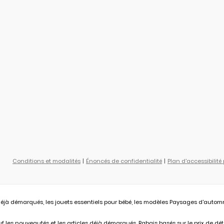
Conditions et modalités
Énoncés de confidentialité
Plan d'accessibilité
éjà démarqués, les jouets essentiels pour bébé, les modèles Paysages d'automne L
 les nouveautés et les articles déjà démarqués. Rabais basés sur le prix de déta