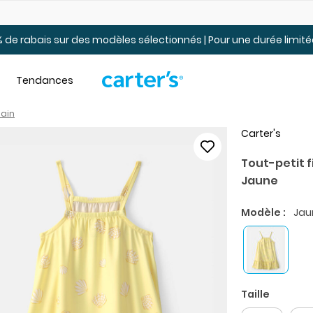
Jusqu’à 40% de rabais Soldes tout-petits et jeunes – En ligne
 de rabais sur des modèles sélectionnés | Pour une durée limi
Tendances
bain
Carter's
Tout-petit f
Jaune
Modèle :
Jau
Taille