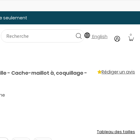
Faites le plein des essentiels pour la rentrée
20
tée seulement
0
English
Rédiger un avis
ille - Cache-maillot à, coquillage -
ne
Tableau des tailles