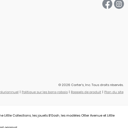
© 2026 Carter’s, Inc. Tous droits réservés.
 pluriannuel
Politique sur les bons-rabais
Rappels de produit
Plan du site
ittle Collections, les jouets B’Gosh, les modèles Otter Avenue et Little
il original.