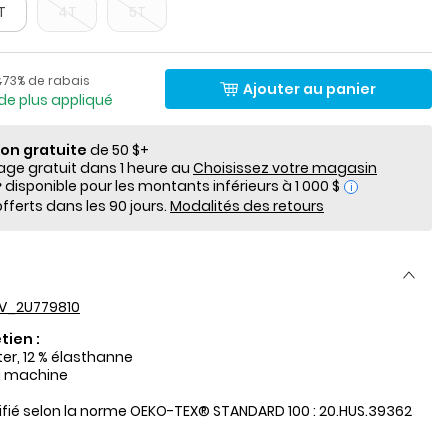
T
4T
5T
lde
Pourcentage de rabais
de détail suggéré par le fabricant
73% de rabais
$
Ajouter au panier
de plus appliqué
ion gratuite
de 50 $+
e gratuit dans 1 heure au
Choisissez votre magasin
i
fferts dans les 90 jours.
Modalités des retours
V_2U779810
tien :
ter, 12 % élasthanne
a machine
tifié selon la norme OEKO-TEX® STANDARD 100 : 20.HUS.39362