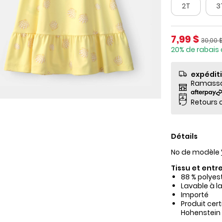
2T
3
Prix de so
7,99 $
Prix ​​
30,00 
20% de rabais 
expédit
Ramassag
Retours o
Détails
No de modèle
Tissu et entre
88 % polyes
Lavable à l
Importé
Produit cer
Hohenstein