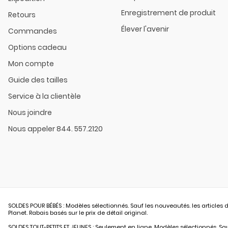
Enregistrement de produit
Retours
Élever l'avenir
Commandes
Options cadeau
Mon compte
Guide des tailles
Service à la clientèle
Nous joindre
Nous appeler 844. 557.2120
SOLDES POUR BÉBÉS : Modèles sélectionnés. Sauf les nouveautés. les articles d
Planet. Rabais basés sur le prix de détail original.
SOLDES TOUT-PETITS ET JEUNES : Seulement en ligne. Modèles sélectionnés. Sauf