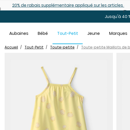
Sauter au contenu principal
es déjà démarqués
25% de rabais: modèles pour bébé
Jusqu'à 40 %
Aubaines
Bébé
Tout-Petit
Jeune
Marques
Accueil
Tout-Petit
Toute-petite
Toute-petite Maillots de 